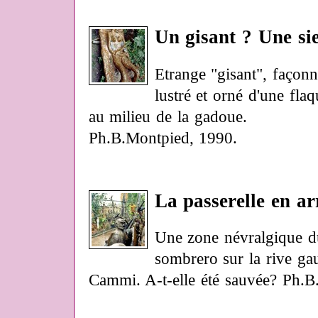
Un gisant ? Une si
Etrange "gisant", façonné
lustré et orné d'une flaq
au milieu de la gadoue.
Ph.B.Montpied, 1990.
La passerelle en arr
Une zone névralgique du
sombrero sur la rive gau
Cammi. A-t-elle été sauvée? Ph.B