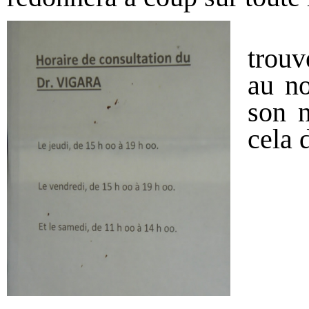
Il n
trouv
au no
son n
cela 