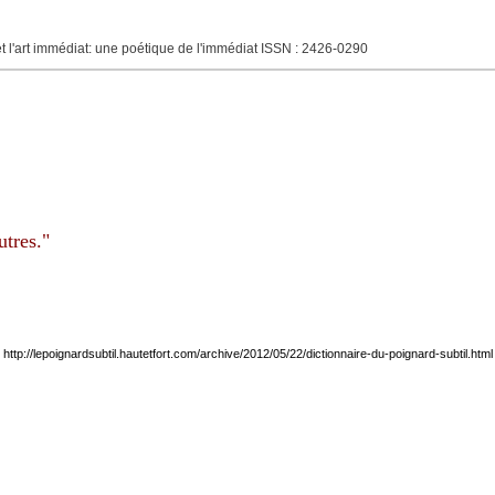
né et l'art immédiat: une poétique de l'immédiat ISSN : 2426-0290
tres."
http://lepoignardsubtil.hautetfort.com/archive/2012/05/22/dictionnaire-du-poignard-subtil.html