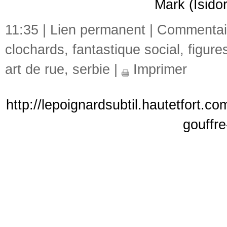
Mark (Isido
11:35 |
Lien permanent
|
Commentair
clochards
,
fantastique social
,
figure
art de rue
,
serbie
|
Imprimer
http://lepoignardsubtil.hautetfort.c
gouffr