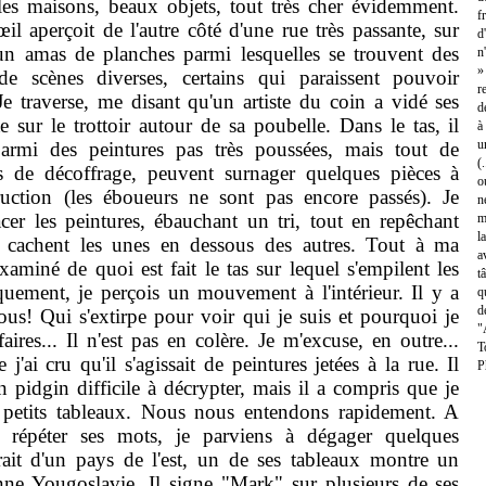
lles maisons, beaux objets, tout très cher évidemment.
f
l aperçoit de l'autre côté d'une rue très passante, sur
d
, un amas de planches parmi lesquelles se trouvent des
n
»
e scènes diverses, certains qui paraissent pouvoir
r
. Je traverse, me disant qu'un artiste du coin a vidé ses
d
 sur le trottoir autour de sa poubelle. Dans le tas, il
à
u
rmi des peintures pas très poussées, mais tout de
(
 de décoffrage, peuvent surnager quelques pièces à
o
ruction (les éboueurs ne sont pas encore passés). Je
n
er les peintures, ébauchant un tri, tout en repêchant
m
l
 cachent les unes en dessous des autres. Tout à ma
a
examiné de quoi est fait le tas sur lequel s'empilent les
t
uement, je perçois un mouvement à l'intérieur. Il y a
q
d
s! Qui s'extirpe pour voir qui je suis et pourquoi je
"
faires... Il n'est pas en colère. Je m'excuse, en outre...
T
j'ai cru qu'il s'agissait de peintures jetées à la rue. Il
P
 pidgin difficile à décrypter, mais il a compris que je
es petits tableaux. Nous nous entendons rapidement. A
e répéter ses mots, je parviens à dégager quelques
rait d'un pays de l'est, un de ses tableaux montre un
nne Yougoslavie. Il signe "Mark" sur plusieurs de ses