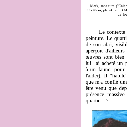
Mark, sans titre ("Cala
33x28cm, ph. et coll.B.M.
de fou
Le contexte urba
peinture. Le quarti
de son abri, visi
aperçoit d'ailleu
œuvres sont bien 
lui ai acheté un 
à un faune, pour
l'aider). Il "habi
que m'a confié une
être venu que dep
présence massive
quartier...?