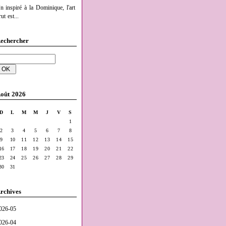
n inspiré à la Dominique, l'art
ut est...
echercher
oût 2026
D
L
M
M
J
V
S
1
2
3
4
5
6
7
8
9
10
11
12
13
14
15
16
17
18
19
20
21
22
23
24
25
26
27
28
29
30
31
rchives
026-05
026-04