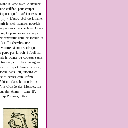
rôlant la lame avec le manche
'une cuillère, peut couper
'importe quel matériau existant.
 (...) « L'autre côté de la lame,
eprit le vieil homme, possède
es pouvoirs plus subtils. Grâce
 lui, tu peux même découper
ne ouverture dans ce monde. »
...) « Tu cherches une
uverture, si minuscule que tu
e peux pas la voir à l'oeil nu,
ais la pointe du couteau saura
a trouver, si tu l'accompagnes
vec ton esprit. Sonde le vide,
âtonne dans l'air, jusqu'à ce
ue tu sentes cette infime
échirure dans le monde... »"
A la Croisée des Mondes, La
our des Anges" (tome II),
hilip Pullman, 1997