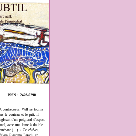
ISSN : 2426-0290
A contrecoeur, Will se tourna
ers le couteau et le prit. Il
'agissait d'un poignard d'aspect
anal, avec une lame à double
ranchant (…) « Ce côté-ci,
éclara Giacomo Paradi, en