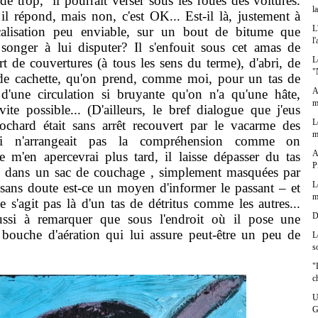
e trop, il pourrait verser sous les roues des voitures.
l
 il répond, mais non, c'est OK... Est-il là, justement à
L
calisation peu enviable, sur un bout de bitume que
l
songer à lui disputer? Il s'enfouit sous cet amas de
L
rt de couvertures (à tous les sens du terme), d'abri, de
"
t de cachette, qu'on prend, comme moi, pour un tas de
A
e d'une circulation si bruyante qu'on n'a qu'une hâte,
m
vite possible... (D'ailleurs, le bref dialogue que j'eus
L
lochard était sans arrêt recouvert par le vacarme des
m
ui n'arrangeait pas la compréhension comme on
A
je m'en apercevrai plus tard, il laisse dépasser du tas
P
es dans un sac de couchage , simplement masquées par
L
sans doute est-ce un moyen d'informer le passant – et
m
e s'agit pas là d'un tas de détritus comme les autres...
D
ussi à remarquer que sous l'endroit où il pose une
 bouche d'aération qui lui assure peut-être un peu de
L
s
"
c
U
G