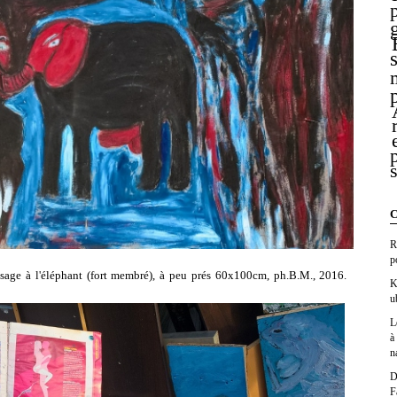
C
R
p
ysage à l'éléphant (fort membré), à peu prés 60x100cm, ph.B.M., 2016.
K
u
L
à
n
D
F