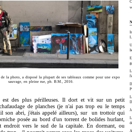
C
v
N
I
L
U
l
E
g
L
l'
 de la photo, a disposé la plupart de ses tableaux comme pour une expo
sauvage, en pleine rue, ph. B.M., 2016.
D
P
L
 des plus périlleuses. Il dort et vit sur un petit
D
échafaudage de planches (je n'ai pas trop eu le temps
J
l son abri, j'étais appelé ailleurs), sur un trottoir qui
L
rniche posée au bord d'un torrent de bolides hurlant,
d
et endroit vers le sud de la capitale. En dormant, ou
A