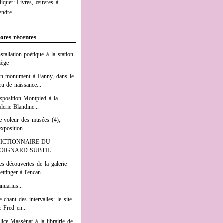
liquer: Livres, œuvres à
endre
otes récentes
nstallation poétique à la station
iège
n monument à Fanny, dans le
ieu de naissance...
xposition Montpied à la
alerie Blandine...
e voleur des musées (4),
exposition...
ICTIONNAIRE DU
OIGNARD SUBTIL
es découvertes de la galerie
ettinger à l'encan
anuarius...
e chant des intervalles: le site
e Fred en...
lice Massénat à la librairie de