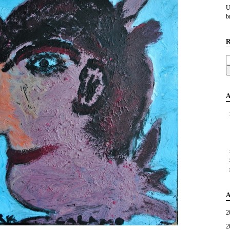
U
br
R
A
A
2
2