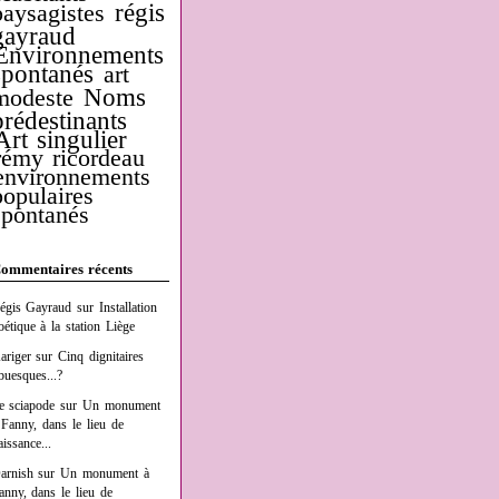
régis
paysagistes
gayraud
Environnements
spontanés
art
Noms
modeste
prédestinants
Art singulier
rémy ricordeau
environnements
populaires
spontanés
ommentaires récents
égis Gayraud
sur
Installation
oétique à la station Liège
ariger
sur
Cinq dignitaires
buesques...?
e sciapode
sur
Un monument
 Fanny, dans le lieu de
aissance...
arnish
sur
Un monument à
anny, dans le lieu de