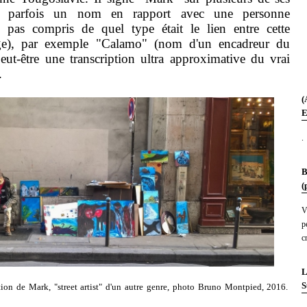
ant parfois un nom en rapport avec une personne
ai pas compris de quel type était le lien entre cette
age), par exemple "Calamo" (nom d'un encadreur du
 peut-être une transcription ultra approximative du vrai
.
(
E
.
B
(
V
p
c
L
S
ation de Mark, "street artist" d'un autre genre, photo Bruno Montpied, 2016.