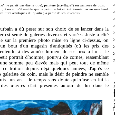
2
mo" ne paraît pas être le titre), peinture (acrylique?) sur panneau de bois,
 ; à noter qu'il semble que la peinture lui ait été fournie par un marchand
2
rnitures artistiques du quartier, à partir de ses invendus
2
2
in a dû peser sur son choix de se lancer dans la
2
er est semé de galeries diverses et variées. Juste à côté
ble sur la première photo mise en ligne ci-dessus, on
2
rs un bout d'un magasin d'antiquités (où les prix des
2
entendu à des années-lumière de ses prix à lui...! Je
2
petit portrait d'homme, pourvu de cornes, ressemblant
T
 une somme peu élevée mais qui peut tout de même
te" ce trottoir depuis déjà quelques années, d'après ce
T
 galeriste du coin, mais le désir de peindre ne semble
uis un an – le temps sans doute qu'infuse en lui la
 des œuvres d'art présentes autour de lui dans le