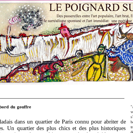
 bord du gouffre
"
v
s
adais dans un quartier de Paris connu pour abriter de
b
s. Un quartier des plus chics et des plus historiques
t
d