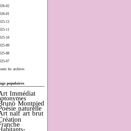
026-02
026-01
025-12
025-11
025-10
025-09
025-08
025-07
outes les archives
ags populaires
Art Immédiat
aptonymes
Bruno Montpied
Poésie naturelle
Art naïf
art brut
Création
Franche
Habitants-