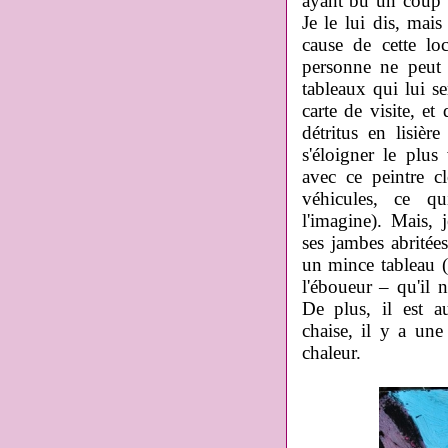
ayant bu un coup d
Je le lui dis, mais
cause de cette lo
personne ne peut 
tableaux qui lui se
carte de visite, e
détritus en lisièr
s'éloigner le plus 
avec ce peintre c
véhicules, ce q
l'imagine). Mais, 
ses jambes abrité
un mince tableau (
l'éboueur – qu'il n
De plus, il est a
chaise, il y a une
chaleur.