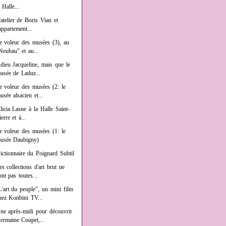
a Halle...
'atelier de Boris Vian et
'appartement...
e voleur des musées (3), au
Neubau" et au...
dieu Jacqueline, mais que le
usée de Laduz...
e voleur des musées (2: le
usée alsacien et...
licia Lasne à la Halle Saint-
ierre et à...
e voleur des musées (1: le
usée Daubigny)
ictionnaire du Poignard Subtil
es collections d'art brut ne
ont pas toutes...
L'art du peuple", un mini film
hez Konbini TV...
ne après-midi pour découvrir
ermaine Coupet,...