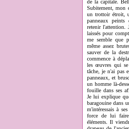
de la capitale. Be
Subitement, mon œi
un trottoir étroit
panneaux peints d
retenir l'attention
laissés pour compte
me semble que pa
même assez brutes
sauver de la dest
commence à déplac
les œuvres qui se
tâche, je n'ai pas 
panneaux, et brusq
un homme là-dessou
fouille dans ses af
Je lui explique que 
baragouine dans un
m'intéressais à s
force de lui fair
éléments. Il viend
drapeau de l'ancie