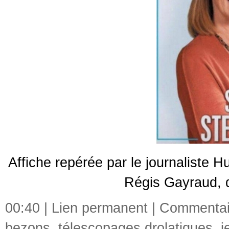
Affiche repérée par le journaliste
Régis Gayraud, q
00:40 |
Lien permanent
|
Commentair
bezons
,
télescopages drolatiques
,
j