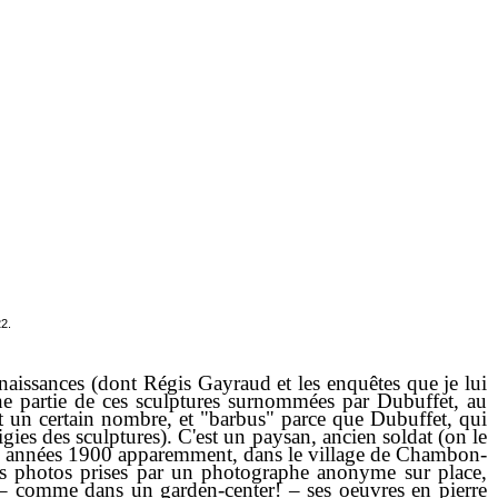
2.
nnaissances (dont Régis Gayraud et les enquêtes que je lui
e partie de ces sculptures surnommées par Dubuffet, au
it un certain nombre, et "barbus" parce que Dubuffet, qui
igies des sculptures). C'est un paysan, ancien soldat (on le
es années 1900 apparemment, dans le village de Chambon-
les photos prises par un photographe anonyme sur place,
 – comme dans un garden-center! – ses oeuvres en pierre