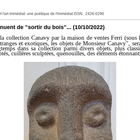
né et l'art immédiat: une poétique de l'immédiat ISSN : 2426-0290
uent de "sortir du bois"...
(10/10/2022)
a collection Canavy par la maison de ventes Ferri (sous le 
 étranges et exotiques, les objets de Monsieur Canavy", s
mps dans sa collection parmi divers objets, plus classi
ulptés, cuillères sculptées, quenouilles, des éléments étonnants