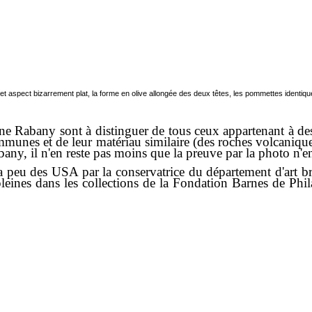
 aspect bizarrement plat, la forme en olive allongée des deux têtes, les pommettes identiques.
Rabany sont à distinguer de tous ceux appartenant à des 
ommunes et de leur matériau similaire (des roches volcaniqu
y, il n'en reste pas moins que la preuve par la photo n'en
eu des USA par la conservatrice du département d'art b
pleines dans les collections de la Fondation Barnes de Ph