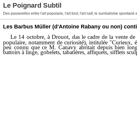
Le Poignard Subtil
Des passerelles entre l'art populaire, l'art brut, l'art naïf, le surréalisme sponta
Les Barbus Müller (d'Antoine Rabany ou non) contin
Le 14 octobre, à Drouot, das le cadre de la vente de l
populaire, notamment de curiosité), intitulée "Curieux,
peu connu que ce M. Canavy abritait depuis bien longte
battoirs à linge, gobelets, tabatières, affiquets, sifflets sc