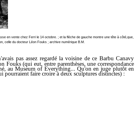
se en vente chez Ferri le 14 octobre. ; et la flèche de gauche montre une tête à côté,que,
ion, celle du docteur Léon Fouks ; archive numérique B.M.
e n'avais pas assez regardé la voisine de ce Barbu Canavy
éon Fouks (qui eut, entre parenthèses, une correspondance
ormé, au Museum of Everything... Qu'on en juge plutôt en
i pourraient faire croire à deux sculptures distinctes) :