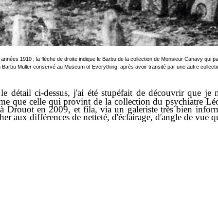
nnées 1910 ; la flèche de droite indique le Barbu de la collection de Monsieur Canavy qui pas
n Barbu Müller conservé au Museum of Everything, après avoir transité par une autre collect
le détail ci-dessus, j'ai été stupéfait de découvrir que j
ême que celle qui provint de la collection du psychiatre L
 Drouot en 2009, et fila, via un galeriste très bien inf
her aux différences de netteté, d'éclairage, d'angle de vue qu