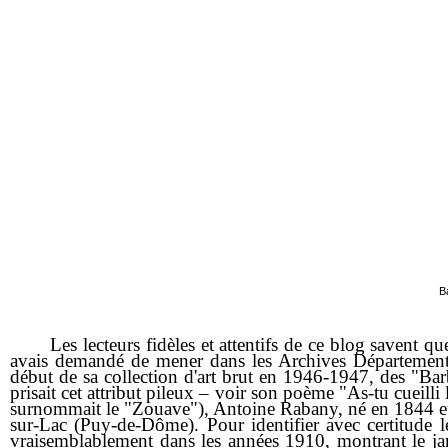
B
Les lecteurs fidèles et attentifs de ce blog savent que j
avais demandé de mener dans les Archives Départementa
début de sa collection d'art brut en 1946-1947, des "Bar
prisait cet attribut pileux – voir son poème "As-tu cueilli
surnommait le "Zouave"), Antoine Rabany, né en 1844 et
sur-Lac (Puy-de-Dôme). Pour identifier avec certitude 
vraisemblablement dans les années 1910, montrant le ja