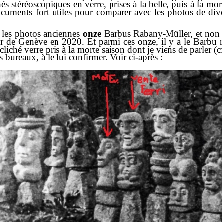
és stéréoscopiques en verre, prises à la belle, puis à la mo
ocuments fort utiles pour comparer avec les photos de dive
s les photos anciennes
onze
Barbus Rabany-Müller, et non pl
 de Genève en 2020. Et parmi ces onze, il y a le Barbu re
 cliché verre pris à la morte saison dont je viens de parler 
s bureaux, à le lui confirmer. Voir ci-après :