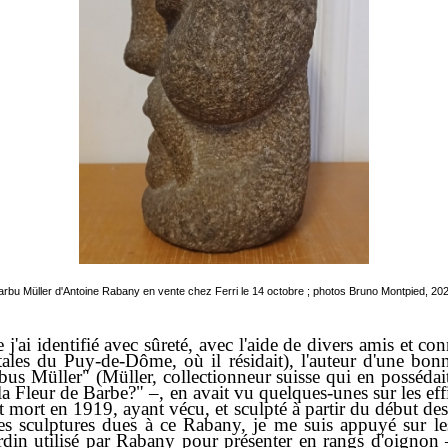
arbu Müller d'Antoine Rabany en vente chez Ferri le 14 octobre ; photos Bruno Montpied, 202
'ai identifié avec sûreté, avec l'aide de divers amis et co
les du Puy-de-Dôme, où il résidait), l'auteur d'une bonn
bus Müller" (Müller, collectionneur suisse qui en posséda
 la Fleur de Barbe?" –, en avait vu quelques-unes sur les eff
 mort en 1919, ayant vécu, et sculpté à partir du début d
les sculptures dues à ce Rabany, je me suis appuyé sur 
rdin utilisé par Rabany pour présenter en rangs d'oignon