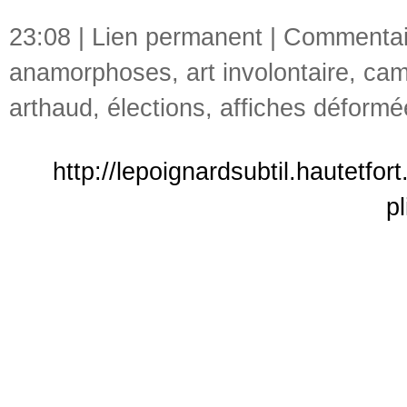
23:08 |
Lien permanent
|
Commentair
anamorphoses
,
art involontaire
,
cam
arthaud
,
élections
,
affiches déformé
http://lepoignardsubtil.hautetf
p