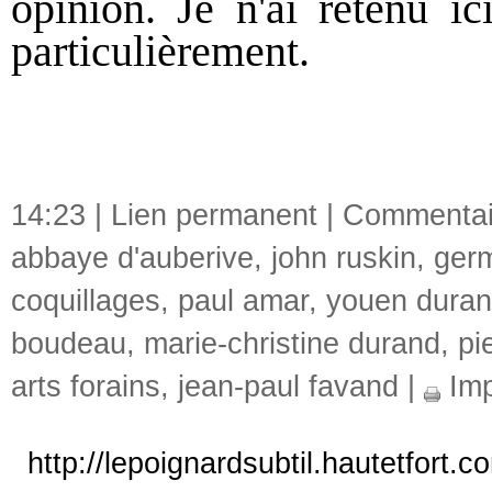
opinion. Je n'ai retenu ic
particulièrement.
14:23 |
Lien permanent
|
Commentair
abbaye d'auberive
,
john ruskin
,
germ
coquillages
,
paul amar
,
youen dura
boudeau
,
marie-christine durand
,
pi
arts forains
,
jean-paul favand
|
Imp
http://lepoignardsubtil.hautetfort.