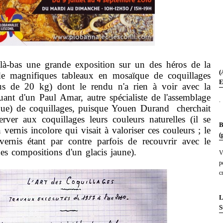
là-bas une grande exposition sur un des héros de la
(
de magnifiques tableaux en mosaïque de coquillages
E
lus de 20 kg) dont le rendu n'a rien à voir avec la
uant d'un Paul Amar, autre spécialiste de l'assemblage
.
que) de coquillages, puisque Youen Durand cherchait
rver aux coquillages leurs couleurs naturelles (il se
B
n vernis incolore qui visait à valoriser ces couleurs ; le
(
ernis étant par contre parfois de recouvrir avec le
es compositions d'un glacis jaune).
V
p
c
L
S