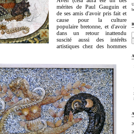
Aven (cela aura été un des
U
mérites de Paul Gauguin et
br
de ses amis d'avoir pris fait et
cause pour la culture
R
populaire bretonne, et d'avoir
dans un retour inattendu
suscité aussi des intérêts
artistiques chez des hommes
A
A
2
2