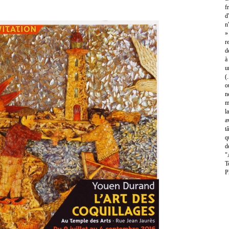
f
d
n
»
r
d
à
u
(
o
n
m
l
a
t
q
d
"
T
P