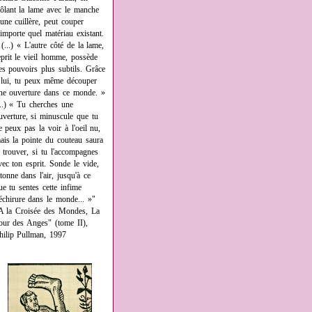
rôlant la lame avec le manche
'une cuillère, peut couper
'importe quel matériau existant.
 (...) « L'autre côté de la lame,
eprit le vieil homme, possède
es pouvoirs plus subtils. Grâce
 lui, tu peux même découper
ne ouverture dans ce monde. »
...) « Tu cherches une
uverture, si minuscule que tu
e peux pas la voir à l'oeil nu,
ais la pointe du couteau saura
a trouver, si tu l'accompagnes
vec ton esprit. Sonde le vide,
âtonne dans l'air, jusqu'à ce
ue tu sentes cette infime
échirure dans le monde... »"
A la Croisée des Mondes, La
our des Anges" (tome II),
hilip Pullman, 1997