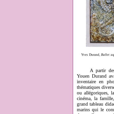
Yves Durand,
Ballet a
A partir des al
Youen Durand avait
inventaire en ph
thématiques divers
ou allégoriques, l
cinéma, la famill
grand tableau didac
marins qui le conn