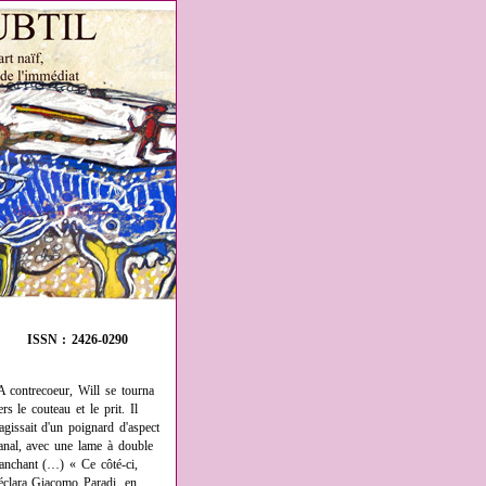
ISSN : 2426-0290
A contrecoeur, Will se tourna
ers le couteau et le prit. Il
'agissait d'un poignard d'aspect
anal, avec une lame à double
ranchant (…) « Ce côté-ci,
éclara Giacomo Paradi, en