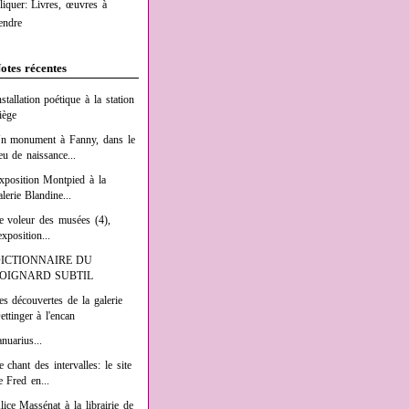
liquer: Livres, œuvres à
endre
otes récentes
nstallation poétique à la station
iège
n monument à Fanny, dans le
ieu de naissance...
xposition Montpied à la
alerie Blandine...
e voleur des musées (4),
exposition...
ICTIONNAIRE DU
OIGNARD SUBTIL
es découvertes de la galerie
ettinger à l'encan
anuarius...
e chant des intervalles: le site
e Fred en...
lice Massénat à la librairie de