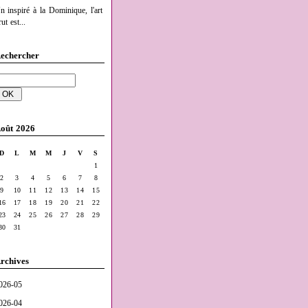
n inspiré à la Dominique, l'art
ut est...
echercher
oût 2026
D
L
M
M
J
V
S
1
2
3
4
5
6
7
8
9
10
11
12
13
14
15
16
17
18
19
20
21
22
23
24
25
26
27
28
29
30
31
rchives
026-05
026-04