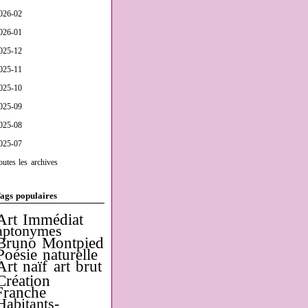
026-02
026-01
025-12
025-11
025-10
025-09
025-08
025-07
outes les archives
ags populaires
Art Immédiat
aptonymes
Bruno Montpied
Poésie naturelle
Art naïf
art brut
Création
Franche
Habitants-