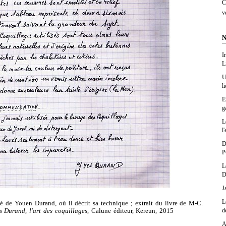
C
v
N
I
L
U
l
E
g
L
l'
D
P
L
D
J
L
é de Youen Durand, où il décrit sa technique ; extrait du livre de M-C.
d
s Durand, l'art des coquillages
, Calune éditeur, Kereun, 2015
A