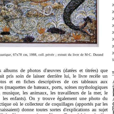
2
2
2
2
2
2
2
2
quatique
, 67x78 cm, 1988, coll. privée ; extrait du livre de M-C. Durand
T
bums de photos d'œuvres (datées et titrées) que
T
 pris soin de laisser derrière lui, le livre recèle un
otos et en fiches descriptives de ces tableaux aux
es (maquettes de bateaux, ports, scènes mythologiques
a musique, les animaux, les travailleurs de la mer, le
e, les enfants). On y trouve également une photo du
tique où le collecteur de coquillages (apportés par les
aissaient) donne toutes sortes d'explications au sujet