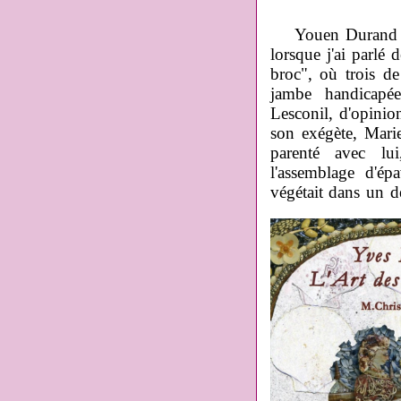
Youen Durand (ou
lorsque j'ai parlé 
broc", où trois d
jambe handicapée
Lesconil, d'opinio
son exégète, Mar
parenté avec lui,
l'assemblage d'é
végétait dans un d