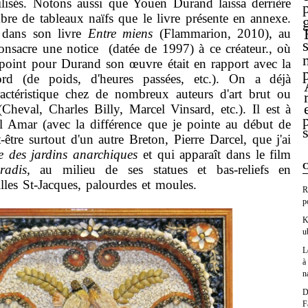
ilisés. Notons aussi que Youen Durand laissa derrière
bre de tableaux naïfs que le livre présente en annexe.
 dans son livre
Entre miens
(Flammarion, 2010), au
consacre une notice (datée de 1997) à ce créateur., où
 point pour Durand son œuvre était en rapport avec la
ord (de poids, d'heures passées, etc.). On a déjà
aractéristique chez de nombreux auteurs d'art brut ou
Cheval, Charles Billy, Marcel Vinsard, etc.). Il est à
l Amar (avec la différence que je pointe au début de
t-être surtout d'un autre Breton, Pierre Darcel, que j'ai
e des jardins anarchiques
et qui apparaît dans le film
C
aradis,
au milieu de ses statues et bas-reliefs en
les St-Jacques, palourdes et moules.
R
p
K
u
L
à
n
D
F