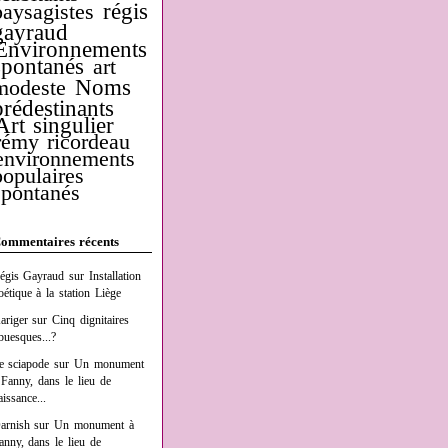
régis
paysagistes
gayraud
Environnements
spontanés
art
Noms
modeste
prédestinants
Art singulier
rémy ricordeau
environnements
populaires
spontanés
ommentaires récents
égis Gayraud
sur
Installation
oétique à la station Liège
ariger
sur
Cinq dignitaires
buesques...?
e sciapode
sur
Un monument
 Fanny, dans le lieu de
aissance...
arnish
sur
Un monument à
anny, dans le lieu de