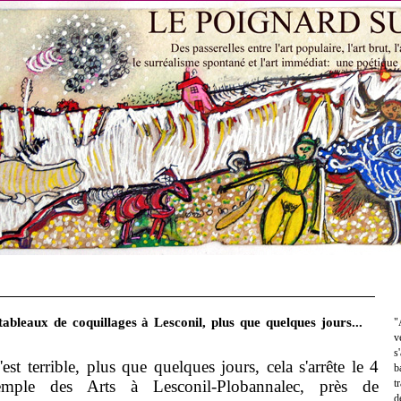
ableaux de coquillages à Lesconil, plus que quelques jours...
"
v
s
'est terrible, plus que quelques jours, cela s'arrête le 4
b
mple des Arts à Lesconil-Plobannalec, près de
t
d