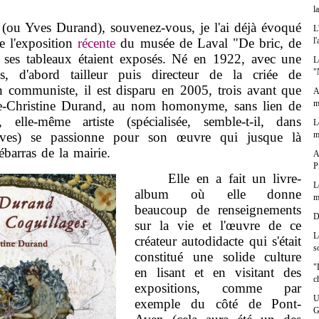
l
 Yves Durand), souvenez-vous, je l'ai déjà évoqué
L
l
de l'exposition
récente
du musée de Laval "De bric, de
e ses tableaux étaient exposés. Né en 1922, avec une
L
"
s, d'abord tailleur puis directeur de la criée de
n communiste, il est disparu en 2005, trois avant que
A
m
ie-Christine Durand, au nom homonyme, sans lien de
 elle-même artiste (spécialisée, semble-t-il, dans
L
m
paves) se passionne pour son œuvre qui jusque là
ébarras de la mairie.
A
P
Elle en a fait un livre-
L
album où elle donne
m
beaucoup de renseignements
D
sur la vie et l'œuvre de ce
L
créateur autodidacte qui s'était
s
constitué une solide culture
"
en lisant et en visitant des
c
expositions, comme par
U
exemple du côté de Pont-
G