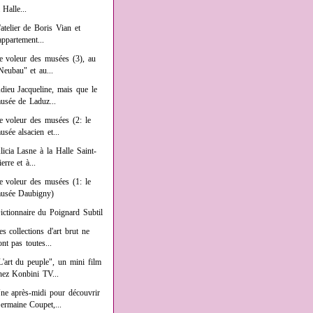
a Halle...
'atelier de Boris Vian et
'appartement...
e voleur des musées (3), au
Neubau" et au...
dieu Jacqueline, mais que le
usée de Laduz...
e voleur des musées (2: le
usée alsacien et...
licia Lasne à la Halle Saint-
ierre et à...
e voleur des musées (1: le
usée Daubigny)
ictionnaire du Poignard Subtil
es collections d'art brut ne
ont pas toutes...
L'art du peuple", un mini film
hez Konbini TV...
ne après-midi pour découvrir
ermaine Coupet,...