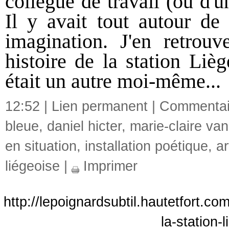
collègue de travail (ou d'
Il y avait tout autour d
imagination. J'en retrou
histoire de la station Liè
était un autre moi-même...
12:52 |
Lien permanent
|
Commentair
bleue
,
daniel hicter
,
marie-claire va
en situation
,
installation poétique
,
ar
liégeoise
|
Imprimer
http://lepoignardsubtil.hautetfort.co
la-station-