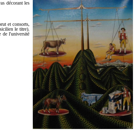
as décorant les
ut et consorts,
icilien le titre).
de l'université