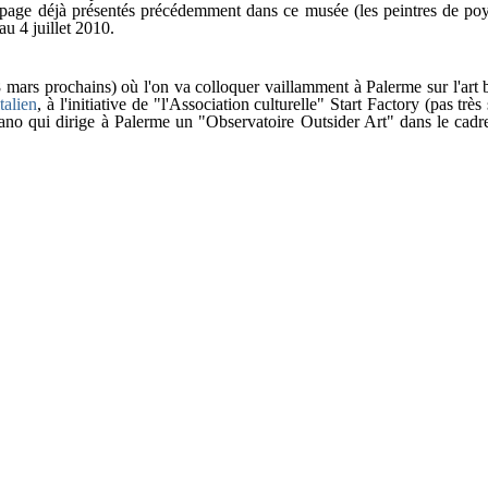
'alpage déjà présentés précédemment dans ce musée (les peintres de poy
au 4 juillet 2010.
rs prochains) où l'on va colloquer vaillamment à Palerme sur l'art br
talien
, à l'initiative de "l'Association culturelle" Start Factory (pas très s
no qui dirige à Palerme un "Observatoire Outsider Art" dans le cadre 