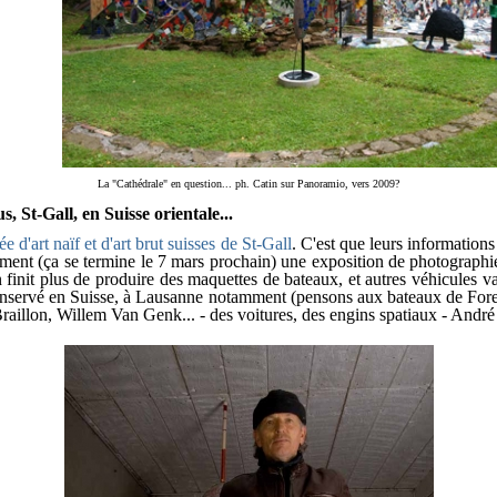
La "Cathédrale" en question... ph. Catin sur Panoramio, vers 2009?
St-Gall, en Suisse orientale...
e d'art naïf et d'art brut suisses de St-Gall
. C'est que leurs information
moment (ça se termine le 7 mars prochain) une exposition de photographies
n finit plus de produire des maquettes de bateaux, et autres véhicules v
 conservé en Suisse, à Lausanne notamment (pensons aux bateaux de Forest
illon, Willem Van Genk... - des voitures, des engins spatiaux - André Ro