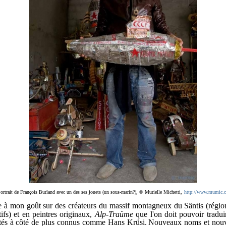
ortrait de François Burland avec un des ses jouets (un sous-marin?),
© Murielle Michetti,
http://www.mumic.
te à mon goût sur des créateurs du massif montagneux du Säntis (région
fs) et en peintres originaux,
Alp-Traüme
que l'on doit pouvoir tradu
tés à côté de plus connus comme Hans Krüsi.
Nouveaux noms et nouve