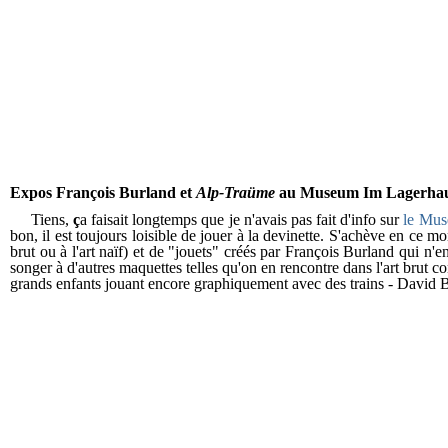
Expos François Burland et
Alp-Traüme
au Museum Im Lagerhaus, 
Tiens,
ç
a faisait longtemps que je n'avais pas fait d'info sur
le Musé
bon, il est toujours loisible de jouer à la devinette. S'achève en ce 
brut ou à l'art naïf) et de "jouets" créés par François Burland qui n'e
songer à d'autres maquettes telles qu'on en rencontre dans l'art brut
grands enfants jouant encore graphiquement avec des trains - David Bra