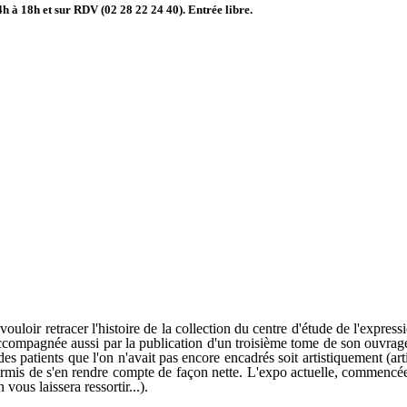
h à 18h et sur RDV (02 28 22 24 40). Entrée libre.
vouloir retracer l'histoire de la collection du centre d'étude de l'express
 accompagnée aussi par la publication d'un troisième tome de son ouvra
es patients que l'on n'avait pas encore encadrés soit artistiquement (a
rmis de s'en rendre compte de façon nette. L'expo actuelle, commencée 
vous laissera ressortir...).