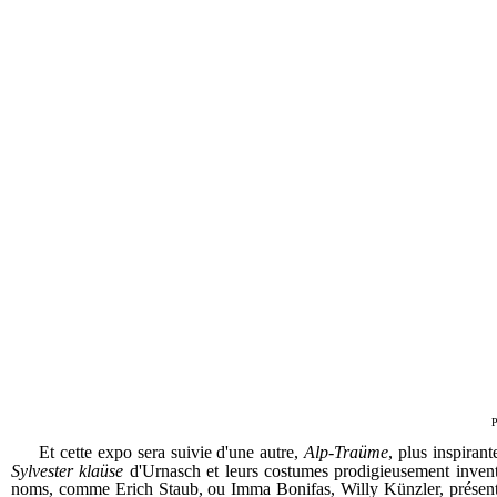
P
Et cette expo sera suivie d'une autre,
Alp-Traüme
, plus inspiran
Sylvester klaüse
d'Urnasch et leurs costumes prodigieusement inventi
noms, comme Erich Staub, ou Imma Bonifas, Willy Künzler, présen