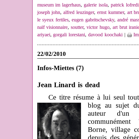
museum im lagerhaus
,
galerie isola
,
patrick lofredi
joseph john
,
alfred leuzinger
,
ernst kummer
,
art br
le syeux fertiles
,
eugen gabritschevsky
,
andré mas
naïf visionnaire
,
soutter
,
victor hugo
,
art brut irani
ariyaei
,
gorgali lorestani
,
davood koochaki
|
Im
22/02/2010
Infos-Miettes (7)
Jean Linard is dead
Ce titre résume à lui seul tout
blog au sujet d
auteur d'un 
communément 
Borne, village 
depuis des génér