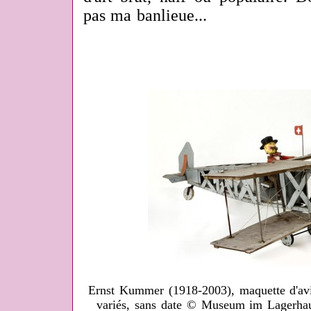
pas ma banlieue...
Ernst Kummer (1918-2003), maquette d'av
variés, sans date © Museum im Lagerhau