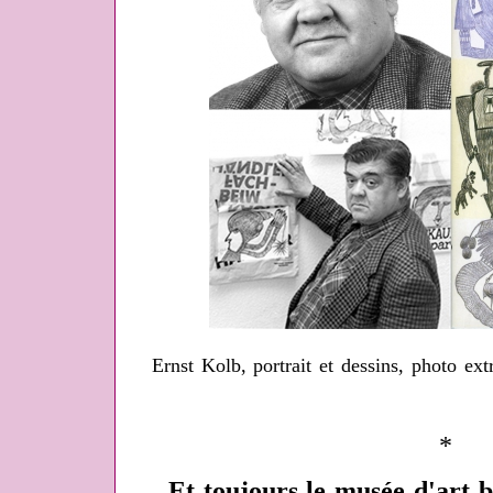
Ernst Kolb, portrait et dessins, photo ext
*
Et toujours le musée d'art b