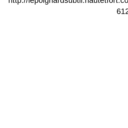
http://lepoignardsubtil.hautetfort.
61