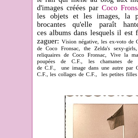
d'images créées par
Coco Frons
les objets et les images, la 
brocantes qu'elle paraît han
ces albums dans lesquels il est fo
zaguer:
V
ision négative, l
es ex-voto de 
de Coco Fronsac,
the Zelda's sexy-girl
reliquaires de Coco Fronsac,
Vive la ma
poupées de C.F.,
les chamanes de
de C.F., u
ne image dans une autre par C
C.F.,
les collages de C.F.,
les petites fill