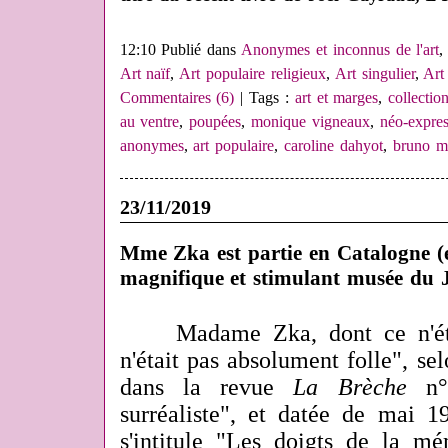
12:10 Publié dans
Anonymes et inconnus de l'art
Art naïf
,
Art populaire religieux
,
Art singulier
,
Art
Commentaires (6)
| Tags :
art et marges
,
collectio
au ventre
,
poupées
,
monique vigneaux
,
néo-expre
anonymes
,
art populaire
,
caroline dahyot
,
bruno m
23/11/2019
Mme Zka est partie en Catalogne (
magnifique et stimulant musée du 
Madame Zka, dont ce n'ét
n'était pas absolument folle", se
dans la revue
La Brèche
n°2
surréaliste", et datée de mai 1
s'intitule "Les doigts de la m