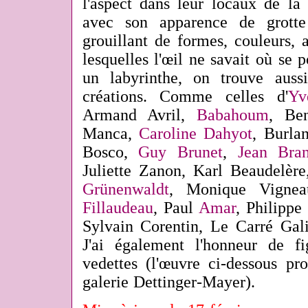
l'aspect dans leur locaux de la
avec son apparence de grott
grouillant de formes, couleurs, a
lesquelles l'œil ne savait où se
un labyrinthe, on trouve auss
créations. Comme celles d'
Yv
Armand Avril,
Babahoum
, Be
Manca,
Caroline Dahyot
, Burla
Bosco,
Guy Brunet
,
Jean Bran
Juliette Zanon, Karl Beaudelèr
Grünenwaldt
, Monique Vigne
Fillaudeau
, Paul
Amar
, Philippe
Sylvain Corentin, Le Carré Gal
J'ai également l'honneur de f
vedettes (l'œuvre ci-dessous pr
galerie Dettinger-Mayer).