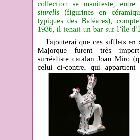
collection se manifeste, entre 
siurells
(figurines en céramique
typiques des Baléares), compt
1936, il tenait un bar sur l’île d’
J'ajouterai que ces sifflets en 
Majorque furent très import
surréaliste catalan Joan Miro (
celui ci-contre, qui appartient