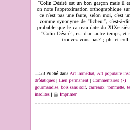
"Colin Désiré est un bon garçon mais il es
on note l'approximation orthographique sur
ce n'est pas une faute, selon moi, c'est un
comme synonyme de "licheur", c'est-à-dir
probable que le carreau date du XIXe siècl
"Colin Désiré", est d'un autre temps, et
trouvez-vous pas? ; ph. et co
11:23 Publié dans
Art immédiat
,
Art populaire inso
drôlatiques
|
Lien permanent
|
Commentaires (7)
|
gourmandise
,
bois-sans-soif
,
carreaux
,
tommette
,
t
insolites
|
Imprimer