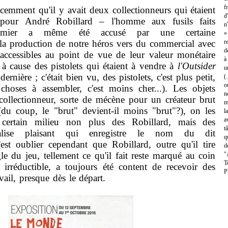
f
cemment qu'il y avait deux collectionneurs qui étaient
d
 pour André Robillard – l'homme aux fusils faits
n
remier a même été accusé par une certaine
»
 la production de notre héros vers du commercial avec
r
d
 accessibles au point de vue de leur valeur monétaire
à
t à cause des pistolets qui étaient à vendre à
l'Outsider
u
ernière ; c'était bien vu, des pistolets, c'est plus petit,
(
o
hoses à assembler, c'est moins cher...). Les objets
n
collectionneur, sorte de mécène pour un créateur brut
m
(du coup, le "brut" devient-il moins "brut"?), on les
l
a
certain milieu non plus des Robillard, mais des
t
valise plaisant qui enregistre le nom du dit
q
C'est oublier cependant que Robillard, outre qu'il tire
d
le du jeu, tellement ce qu'il fait reste marqué au coin
"
T
 irréductible, a toujours été content de recevoir des
P
vail, presque dès le départ.