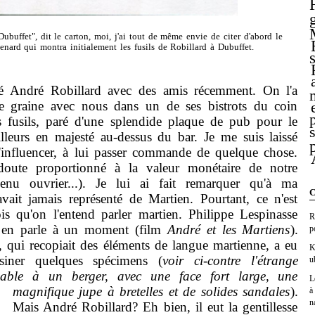
buffet", dit le carton, moi, j'ai tout de même envie de citer d'abord le
enard qui montra initialement les fusils de Robillard à Dubuffet.
André Robillard avec des amis récemment. On l'a
ne graine avec nous dans un de ses bistrots du coin
s fusils, paré d'une splendide plaque de pub pour le
ailleurs en majesté au-dessus du bar. Je me suis laissé
l'influencer, à lui passer commande de quelque chose.
doute proportionné à la valeur monétaire de notre
nu ouvrier...). Je lui ai fait remarquer qu'à ma
C
avait jamais représenté de Martien. Pourtant, ce n'est
is qu'on l'entend parler martien. Philippe Lespinasse
R
i en parle à un moment (film
André et les Martiens
).
p
, qui recopiait des éléments de langue martienne, a eu
K
ssiner quelques spécimens (
voir ci-contre l'étrange
u
able à un berger, avec une face fort large, une
L
magnifique jupe à bretelles et de solides sandales
).
à
n
Mais André Robillard? Eh bien, il eut la gentillesse