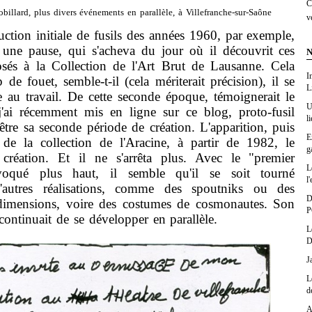
C
billard, plus divers événements en parallèle, à Villefranche-sur-Saône
v
on initiale de fusils des années 1960, par exemple,
it une pause, qui s'acheva du jour où il découvrit ces
N
sés à la Collection de l'Art Brut de Lausanne. Cela
I
e fouet, semble-t-il (cela mériterait précision), il se
L
e au travail. De cette seconde époque, témoignerait le
U
'ai récemment mis en ligne sur ce blog, proto-fusil
l
être sa seconde période de création. L'apparition, puis
E
de la collection de l'Aracine, à partir de 1982, le
g
création. Et il ne s'arrêta plus. Avec le "premier
L
évoqué plus haut, il semble qu'il se soit tourné
l'
'autres réalisations, comme des spoutniks ou des
D
 dimensions, voire des costumes de cosmonautes. Son
P
continuait de se développer en parallèle.
L
D
J
L
d
A