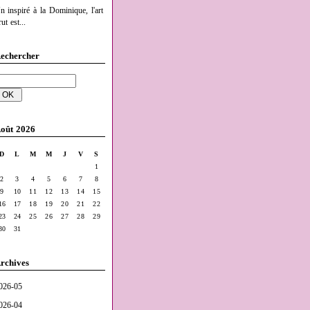
n inspiré à la Dominique, l'art
ut est...
echercher
oût 2026
D
L
M
M
J
V
S
1
2
3
4
5
6
7
8
9
10
11
12
13
14
15
16
17
18
19
20
21
22
23
24
25
26
27
28
29
30
31
rchives
026-05
026-04