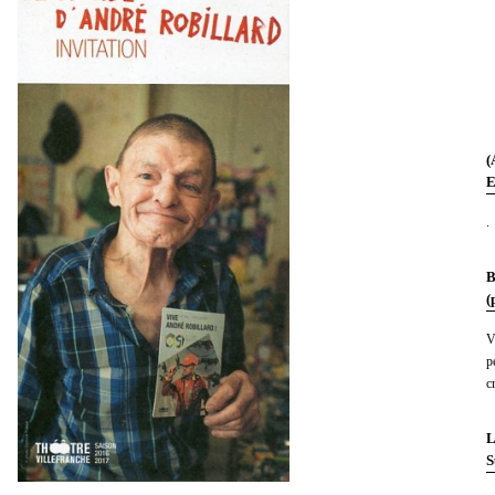
(
E
.
B
(
V
p
c
L
S