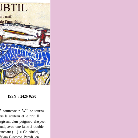
ISSN : 2426-0290
A contrecoeur, Will se tourna
ers le couteau et le prit. Il
'agissait d'un poignard d'aspect
anal, avec une lame à double
ranchant (…) « Ce côté-ci,
éclara Giacomo Paradi, en