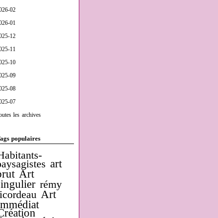
026-02
026-01
025-12
025-11
025-10
025-09
025-08
025-07
outes les archives
ags populaires
Habitants-
art
paysagistes
brut
Art
singulier
rémy
Art
ricordeau
Immédiat
Création