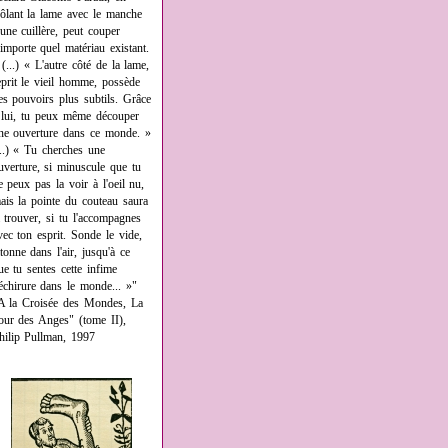
rôlant la lame avec le manche
'une cuillère, peut couper
'importe quel matériau existant.
 (...) « L'autre côté de la lame,
eprit le vieil homme, possède
es pouvoirs plus subtils. Grâce
 lui, tu peux même découper
ne ouverture dans ce monde. »
...) « Tu cherches une
uverture, si minuscule que tu
e peux pas la voir à l'oeil nu,
ais la pointe du couteau saura
a trouver, si tu l'accompagnes
vec ton esprit. Sonde le vide,
âtonne dans l'air, jusqu'à ce
ue tu sentes cette infime
échirure dans le monde... »"
A la Croisée des Mondes, La
our des Anges" (tome II),
hilip Pullman, 1997