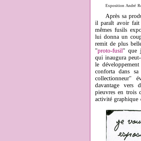
Exposition André Ro
Après sa producti
il paraît avoir fa
mêmes fusils expo
lui donna un coup d
remit de plus bell
"
proto-fusil
" que j
qui inaugura peut-
le développement 
conforta dans sa 
collectionneur" 
davantage vers d
pieuvres en trois
activité graphique 