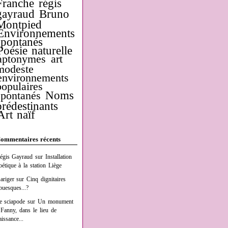
Franche
régis
gayraud
Bruno
Montpied
Environnements
spontanés
Poésie naturelle
aptonymes
art
modeste
environnements
populaires
Noms
spontanés
prédestinants
Art naïf
ommentaires récents
égis Gayraud
sur
Installation
oétique à la station Liège
ariger
sur
Cinq dignitaires
buesques...?
e sciapode
sur
Un monument
 Fanny, dans le lieu de
aissance...