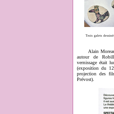
Trois galets dessin
Alain Moreau a dé
autour de Robil
vernissage était 
(exposition du 12
projection des f
Prévost).