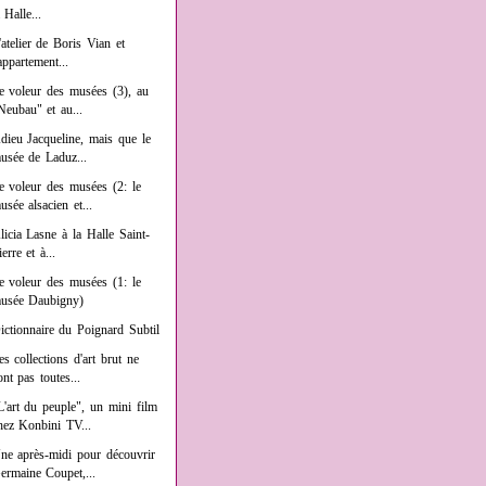
a Halle...
'atelier de Boris Vian et
'appartement...
e voleur des musées (3), au
Neubau" et au...
dieu Jacqueline, mais que le
usée de Laduz...
e voleur des musées (2: le
usée alsacien et...
licia Lasne à la Halle Saint-
ierre et à...
e voleur des musées (1: le
usée Daubigny)
ictionnaire du Poignard Subtil
es collections d'art brut ne
ont pas toutes...
L'art du peuple", un mini film
hez Konbini TV...
ne après-midi pour découvrir
ermaine Coupet,...