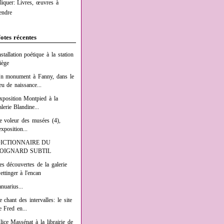
liquer: Livres, œuvres à
endre
otes récentes
nstallation poétique à la station
iège
n monument à Fanny, dans le
ieu de naissance...
xposition Montpied à la
alerie Blandine...
e voleur des musées (4),
exposition...
ICTIONNAIRE DU
OIGNARD SUBTIL
es découvertes de la galerie
ettinger à l'encan
anuarius...
e chant des intervalles: le site
e Fred en...
lice Massénat à la librairie de