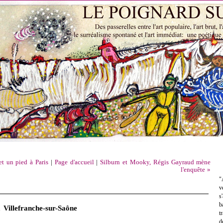
t un pied à Paris
|
Page d'accueil
|
Silburn et Mooky, Régis Gayraud mène
l'enquête »
"
v
s
b
à Villefranche-sur-Saône
t
d