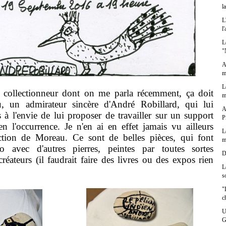
l
L
l
L
"
A
m
L
lectionneur dont on me parla récemment, ça doit
m
, un admirateur sincère d'André Robillard, qui lui
A
s à l'envie de lui proposer de travailler sur un support
P
en l'occurrence. Je n'en ai en effet jamais vu ailleurs
L
ction de Moreau. Ce sont de belles pièces, qui font
m
o avec d'autres pierres, peintes par toutes sortes
D
 créateurs (il faudrait faire des livres ou des expos rien
L
s
"
c
U
G