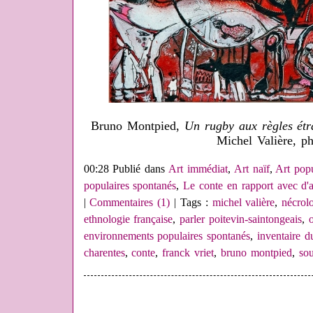
Bruno Montpied,
Un rugby aux règles étr
Michel Valière, p
00:28 Publié dans
Art immédiat
,
Art naïf
,
Art popu
populaires spontanés
,
Le conte en rapport avec d'a
|
Commentaires (1)
| Tags :
michel valière
,
nécrol
ethnologie française
,
parler poitevin-saintongeais
,
environnements populaires spontanés
,
inventaire d
charentes
,
conte
,
franck vriet
,
bruno montpied
,
sou