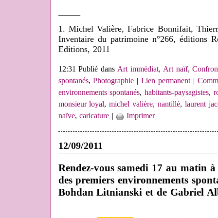
_____
1. Michel Valière, Fabrice Bonnifait, Thier
Inventaire du patrimoine n°266, éditions R
Editions, 2011
12:31 Publié dans
Art immédiat
,
Art naïf
,
Confron
spontanés
,
Photographie
|
Lien permanent
|
Comme
environnements spontanés
,
habitants-paysagistes
,
r
monsieur loyal
,
michel valière
,
nantillé
,
laurent ja
naïve
,
caricature
|
Imprimer
12/09/2011
Rendez-vous samedi 17 au matin à 
des premiers environnements spontan
Bohdan Litnianski et de Gabriel Al