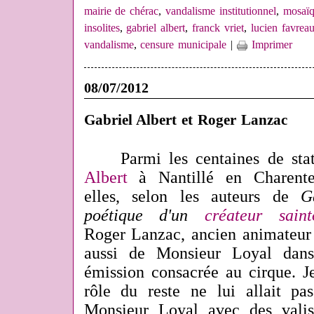
mairie de chérac
,
vandalisme institutionnel
,
mosaïq
insolites
,
gabriel albert
,
franck vriet
,
lucien favrea
vandalisme
,
censure municipale
|
Imprimer
08/07/2012
Gabriel Albert et Roger Lanzac
Parmi les centaines de sta
Albert
à Nantillé en Charente-
elles, selon les auteurs de
G
poétique d'un
créateur saint
Roger Lanzac, ancien animateur d
aussi de Monsieur Loyal da
émission consacrée au cirque. J
rôle du reste ne lui allait p
Monsieur Loyal avec des valis