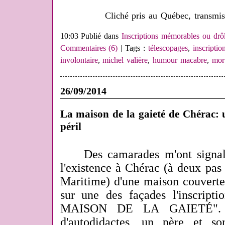
Cliché pris au Québec, transmi
10:03 Publié dans
Inscriptions mémorables ou drôl
Commentaires (6)
| Tags :
télescopages
,
inscriptio
involontaire
,
michel valière
,
humour macabre
,
mor
26/09/2014
La maison de la gaieté de Chérac: 
péril
Des camarades m'ont signal
l'existence à Chérac (à deux pa
Maritime) d'une maison couverte
sur une des façades l'inscripti
MAISON DE LA GAIETÉ". Il 
d'autodidactes, un père et s