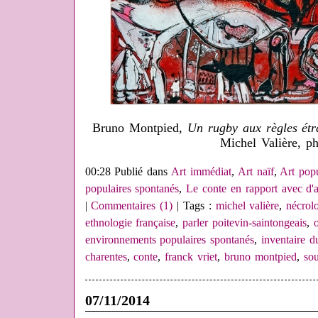
Bruno Montpied,
Un rugby aux règles étr
Michel Valière, p
00:28 Publié dans
Art immédiat
,
Art naïf
,
Art popu
populaires spontanés
,
Le conte en rapport avec d'a
|
Commentaires (1)
| Tags :
michel valière
,
nécrol
ethnologie française
,
parler poitevin-saintongeais
,
environnements populaires spontanés
,
inventaire d
charentes
,
conte
,
franck vriet
,
bruno montpied
,
sou
07/11/2014