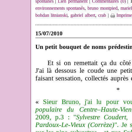
spontanés
|
Lien permanent
|
Commentaires (0)
| 
environnements spontanés
,
bruno montpied
,
mariel
bohdan litnianski
,
gabriel albert
,
crab
|
Imprime
15/07/2010
Un petit bouquet de noms prédesti
Et si on remettait ça du côté 
J'ai là dessous le coude une pet
faisant sensation, collectés auprès
*
«
Sieur Bruno,
j'ai lu pour v
populaire du Centre–Haute-Vien
2009, p.3 :
"
Sylvestre Coudert, 
Pardoux-Le-Vieux (Corrèze)
".
Je 