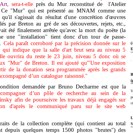
Art
, sera-t-elle
près du Mur reconstitué de l'Atelier
? Ce "Mur" qui est présenté au MNAM comme une
s qu'il s'agissait du résultat d'une concrétion d'œuvres
lés par Breton au gré de ses découvertes, rejets, etc.,
ait été finalement arrêtée qu'avec la mort du poète (la
me une "installation" tient donc d'un tour de passe-
).
Cela paraît corroboré par la précision donnée sur le
(
ui indique que la salle d'art brut sera au niveau 5
E
elle ouvrira du reste le 23 juin, niveau 5 donc où se
.
eux "Mur" de Breton. Il est ajouté qu'"Une exposition
artir de la donation sera programmée après les grands
B
accompagné d’un catalogue raisonné."
(
ition demandée par Bruno Decharme est que
la
V
ccompagner d’un pôle de recherche au sein de la
p
insky afin de poursuivre les travaux déjà engagés sur
c
tation d'après le communiqué paru sur le site web
L
 de la collection complète (qui contient au total
S
t depuis quelques temps 1500 photos "brutes") des