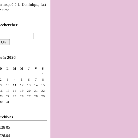
n inspiré à la Dominique, l'art
ut est...
echercher
oût 2026
D
L
M
M
J
V
S
1
2
3
4
5
6
7
8
9
10
11
12
13
14
15
16
17
18
19
20
21
22
23
24
25
26
27
28
29
30
31
rchives
026-05
026-04