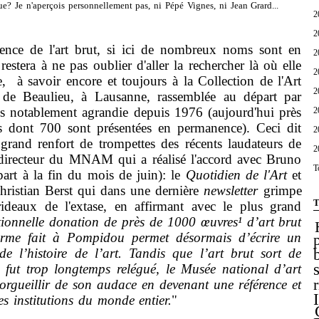
e? Je n'aperçois personnellement pas, ni Pépé Vignes, ni Jean Grard...
2
2
 de l'art brut, si ici de nombreux noms sont en
2
 restera à ne pas oublier d'aller la rechercher là où elle
2
e, à savoir encore et toujours à la Collection de l'Art
2
 de Beaulieu, à Lausanne, rassemblée au départ par
is notablement agrandie depuis 1976 (aujourd'hui près
2
 dont 700 sont présentées en permanence). Ceci dit
2
e grand renfort de trompettes des récents laudateurs de
2
(directeur du MNAM qui a réalisé l'accord avec Bruno
T
art à la fin du mois de juin): le
Quotidien de l'Art
et
 Christian Berst qui dans une dernière
newsletter
grimpe
T
 rideaux de l'extase, en affirmant avec le plus grand
tionnelle donation de près de 1000 œuvres¹ d’art brut
me fait à Pompidou permet désormais d’écrire un
 de l’histoire de l’art. Tandis que l’art brut sort de
l fut trop longtemps relégué, le Musée national d’art
orgueillir de son audace en devenant une référence et
s institutions du monde entier.
"