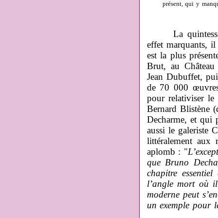
présent, qui y manqu
La quintessence
effet marquants, il
est la plus présent
Brut, au Château
Jean Dubuffet, pu
de 70 000 œuvres
pour relativiser l
Bernard Blistène 
Decharme, et qui p
aussi le galeriste
littéralement aux
aplomb : "
L’excep
que Bruno Dechar
chapitre essentiel
l’angle mort où i
moderne peut s’en
un exemple pour le