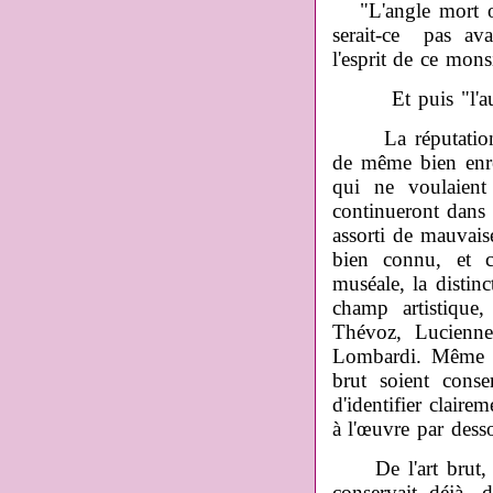
"L'angle mort où 
serait-ce pas av
l'esprit de ce mons
Et puis "l'audac
La réputation de 
de même bien enre
qui ne voulaient
continueront dans 
assorti de mauvaise
bien connu, et co
muséale,
la distin
champ artistique
Thévoz, Lucienne
Lombardi. Même au
brut soient cons
d'identifier clairem
à l'œuvre par desso
De l'art brut, d
conservait déjà, 