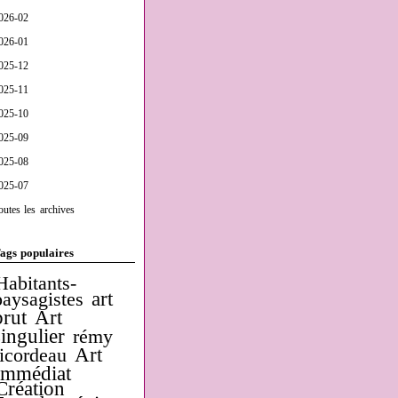
026-02
026-01
025-12
025-11
025-10
025-09
025-08
025-07
outes les archives
ags populaires
Habitants-
art
paysagistes
brut
Art
singulier
rémy
Art
ricordeau
Immédiat
Création