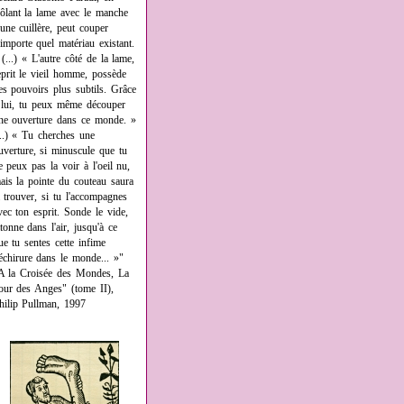
rôlant la lame avec le manche
'une cuillère, peut couper
'importe quel matériau existant.
 (...) « L'autre côté de la lame,
eprit le vieil homme, possède
es pouvoirs plus subtils. Grâce
 lui, tu peux même découper
ne ouverture dans ce monde. »
...) « Tu cherches une
uverture, si minuscule que tu
e peux pas la voir à l'oeil nu,
ais la pointe du couteau saura
a trouver, si tu l'accompagnes
vec ton esprit. Sonde le vide,
âtonne dans l'air, jusqu'à ce
ue tu sentes cette infime
échirure dans le monde... »"
A la Croisée des Mondes, La
our des Anges" (tome II),
hilip Pullman, 1997