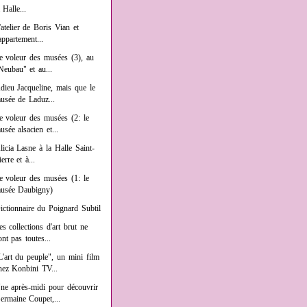
a Halle...
'atelier de Boris Vian et
'appartement...
e voleur des musées (3), au
Neubau" et au...
dieu Jacqueline, mais que le
usée de Laduz...
e voleur des musées (2: le
usée alsacien et...
licia Lasne à la Halle Saint-
ierre et à...
e voleur des musées (1: le
usée Daubigny)
ictionnaire du Poignard Subtil
es collections d'art brut ne
ont pas toutes...
L'art du peuple", un mini film
hez Konbini TV...
ne après-midi pour découvrir
ermaine Coupet,...