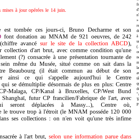
f
s mises à jour opérées le 14 juin.
d
n
»
r
 est tombée ces jours-ci, Bruno Decharme et son
d
D
font donation au MNAM de 921 oeuvres, de 242
à
u
 (chiffre avancé
sur le site de la collection ABCD
),
(
ur collection d'art brut, avec comme condition qu'une
o
ellement (?) consacrée à une présentation tournante de
n
m
u sein même du Musée, situé comme on sait dans la
l
ntre Beaubourg (il était commun au début de son
a
ler ainsi ce qui s'appelle aujourd'hui le Centre
t
qui se démultiplie désormais de plus en plus: Centre
q
d
CP-Malaga, CP/Kanal à Bruxelles, CP/West Bund
"
Shanghaï, futur CP francilien/Fabrique de l'art, avec
T
ui seront déplacées à Massy...), Centre où,
P
je le trouve trop à l'étroit (le MNAM posséde 120 000
ans ses collections : on n'en voit qu'une très infime
acrée à l'art brut,
selon une information parue dans