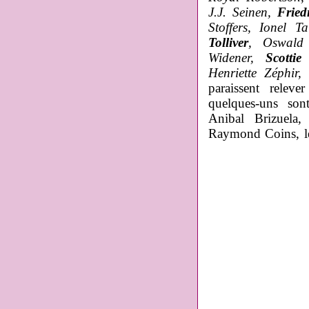
J.J. Seinen,
Fried
Stoffers, Ionel 
Tolliver
, Oswald 
Widener,
Scottie
Henriette Zéphir
paraissent relev
quelques-uns son
Anibal Brizuela,
Raymond Coin
s, 