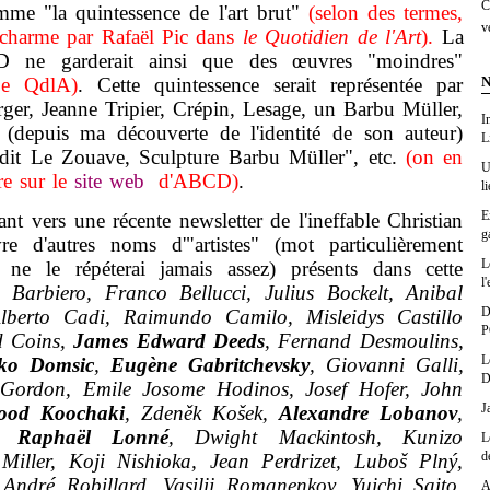
C
mme "la quintessence de l'art brut"
(selon des termes,
v
charme par Rafaël Pic dans
le Quotidien de l'Art
).
La
CD ne garderait ainsi que des œuvres "moindres"
Le QdlA)
. Cette quintessence serait représentée par
N
rger, Jeanne Tripier, Crépin, Lesage, un Barbu Müller,
I
 (depuis ma découverte de l'identité de son auteur)
L
it Le Zouave, Sculpture Barbu Müller", etc.
(on en
U
re sur le
site web
d'ABCD)
.
l
E
vers une récente newsletter de l'ineffable Christian
g
e d'autres noms d'"artistes" (mot particulièrement
L
e ne le répéterai jamais assez) présents dans cette
l'
 Barbiero, Franco Bellucci, Julius Bockelt, Anibal
D
Alberto Cadi, Raimundo Camilo, Misleidys Castillo
P
d Coins,
James Edward Deeds
, Fernand Desmoulins,
L
ko Domsic
,
Eugène Gabritchevsky
, Giovanni Galli,
D
Gordon, Emile Josome Hodinos, Josef Hofer, John
J
ood Koochaki
, Zdeněk Košek,
Alexandre Lobanov
,
t,
Raphaël Lonné
, Dwight Mackintosh, Kunizo
L
d
iller, Koji Nishioka, Jean Perdrizet, Luboš Plný,
André Robillard, Vasilij Romanenkov, Yuichi Saito,
A