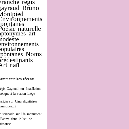
Franche
régis
gayraud
Bruno
Montpied
Environnements
spontanés
Poésie naturelle
aptonymes
art
modeste
environnements
populaires
Noms
spontanés
prédestinants
Art naïf
ommentaires récents
égis Gayraud
sur
Installation
oétique à la station Liège
ariger
sur
Cinq dignitaires
buesques...?
e sciapode
sur
Un monument
 Fanny, dans le lieu de
aissance...