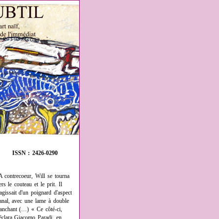
ISSN : 2426-0290
A contrecoeur, Will se tourna
ers le couteau et le prit. Il
'agissait d'un poignard d'aspect
anal, avec une lame à double
ranchant (…) « Ce côté-ci,
éclara Giacomo Paradi, en