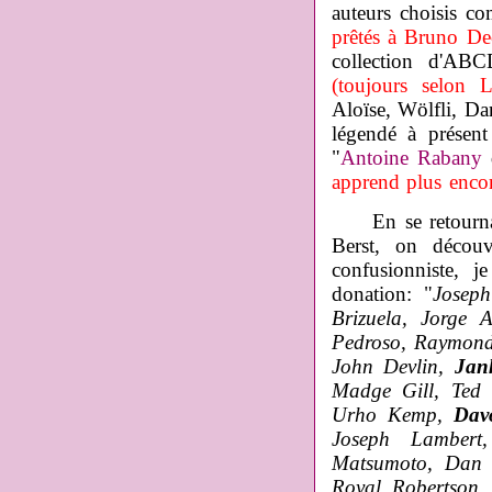
auteurs choisis co
prêtés à Bruno De
collection d'AB
(toujours selon 
Aloïse, Wölfli, Da
légendé à présent
"
Antoine Rabany
d
apprend plus enco
En se retournant 
Berst, on découvr
confusionniste, j
donation: "
Joseph
Brizuela, Jorge 
Pedroso, Raymon
John Devlin,
Jan
Madge Gill, Ted 
Urho Kemp,
Dav
Joseph Lamber
Matsumoto, Dan M
Royal Robertson, 