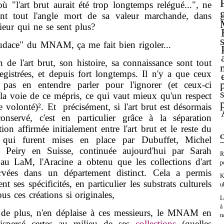
"l'art brut aurait été trop longtemps relégué...", ne
ant tout l'angle mort de sa valeur marchande, dans
ieur qui ne se sent plus?
e" du MNAM, ça me fait bien rigoler...
l'art brut, son histoire, sa connaissance sont tout
gistrées, et depuis fort longtemps. Il n'y a que ceux
 pas en entendre parler pour l'ignorer (et ceux-ci
la voie de ce mépris, ce qui vaut mieux qu'un respect
 volonté)². Et précisément, si l'art brut est désormais
nservé, c'est en particulier grâce à la séparation
ction affirmée initialement entre l'art brut et le reste du
C
,
qui furent mises en place par Dubuffet, Michel
 Peiry en Suisse, continuée aujourd'hui par Sarah
R
 LaM, l'Aracine a obtenu que les collections d'art
p
ervées dans un département distinct. Cela a permis
K
ent ses spécificités, en particulier les substrats culturels
u
us ces créations si originales,
L
à
e plus, n'en déplaise à ces messieurs, le MNAM en
n
dispersé certes au milieu de ses
collections
(quelles