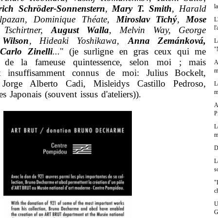
l
rich Schröder-Sonnenstern
,
Mary T. Smith
, Harald
Talpazan, Dominique Théate,
Miroslav Tichý
,
Mose
L
l
Tschirtner,
August Walla
, Melvin Way, George
 Wilson
, Hideaki Yoshikawa,
Anna Zemánková,
L
"
,
Carlo Zinelli
...
" (je surligne en gras ceux qui me
er de la fameuse quintessence, selon moi ; mais
A
m
t insuffisamment connus de moi: Julius Bockelt,
 Jorge Alberto Cadi, Misleidys Castillo Pedroso,
L
m
les Japonais (souvent issus d'ateliers)).
A
P
L
m
D
L
s
"
c
U
G