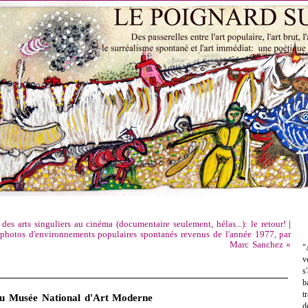
es arts singuliers au cinéma (documentaire seulement, hélas...): le retour!
|
photos d'environnements populaires spontanés revenus de l'année 1977, par
Marc Sanchez »
"
v
s
b
t
au Musée National d'Art Moderne
d