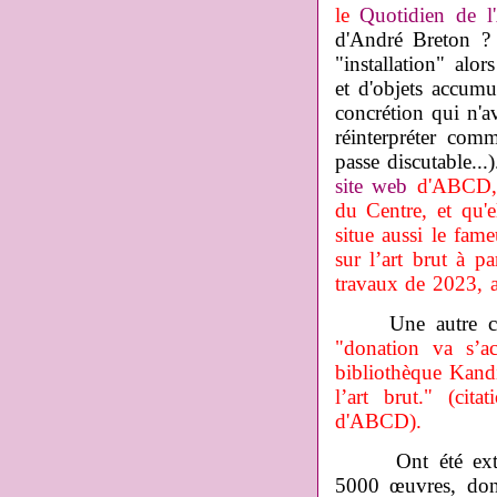
le
Quotidien de l'
d'André Breton 
"installation" alor
et d'objets accumu
concrétion qui n'av
réinterpréter com
passe discutable...
site web
d'ABCD, q
du Centre, et qu'
situe aussi le fam
sur l’art brut à p
travaux de 2023, 
Une autre cond
"donation va s’a
bibliothèque Kand
l’art brut." (ci
d'ABCD).
Ont été extraits
5000 œuvres, don