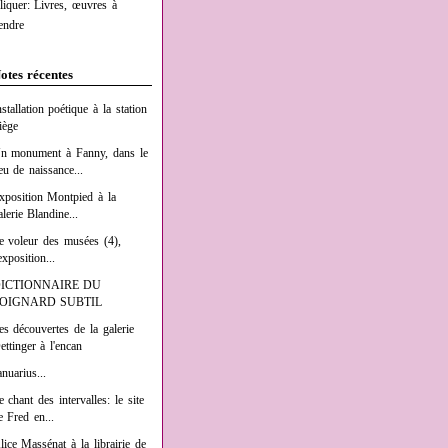
liquer: Livres, œuvres à
endre
otes récentes
nstallation poétique à la station
iège
n monument à Fanny, dans le
ieu de naissance...
xposition Montpied à la
alerie Blandine...
e voleur des musées (4),
exposition...
ICTIONNAIRE DU
OIGNARD SUBTIL
es découvertes de la galerie
ettinger à l'encan
anuarius...
e chant des intervalles: le site
e Fred en...
lice Massénat à la librairie de