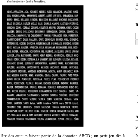
U
br
R
A
A
2
2
plète des auteurs faisant partie de la donation ABCD ; un petit jeu dès à