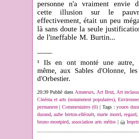
personne n'a vraiment envie de
cette illusion sur le pau
effectivement, était un peu méga
là sans doute la seule justificatio
de l'ineffable M. Burtin...
____
¹ Ils en ont monté une autre, 
même, aux Sables d'Olonne, les
d'Orbestier.
20:39 Publié dans
Amateurs
,
Art Brut
,
Art inclass
Cinéma et arts (notamment populaires)
,
Environne
permanent
|
Commentaires (0)
| Tags :
youen dur
durand
,
aube breton-elléouët
,
marie morel
,
regard
bruno montpied
,
association arts métiss
|
Impri