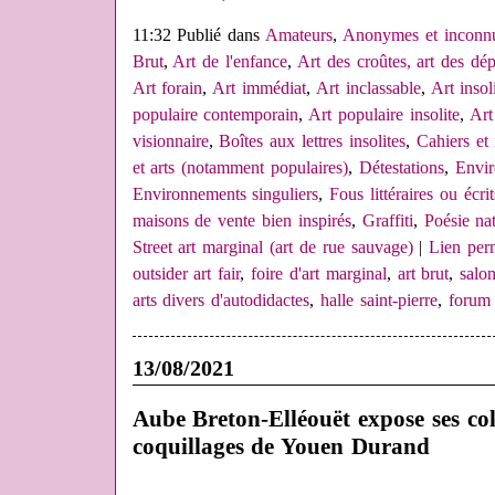
11:32 Publié dans
Amateurs
,
Anonymes et inconnus
Brut
,
Art de l'enfance
,
Art des croûtes, art des dé
Art forain
,
Art immédiat
,
Art inclassable
,
Art insol
populaire contemporain
,
Art populaire insolite
,
Art
visionnaire
,
Boîtes aux lettres insolites
,
Cahiers et 
et arts (notamment populaires)
,
Détestations
,
Envir
Environnements singuliers
,
Fous littéraires ou écrit
maisons de vente bien inspirés
,
Graffiti
,
Poésie nat
Street art marginal (art de rue sauvage)
|
Lien per
outsider art fair
,
foire d'art marginal
,
art brut
,
salo
arts divers d'autodidactes
,
halle saint-pierre
,
forum 
13/08/2021
Aube Breton-Elléouët expose ses col
coquillages de Youen Durand