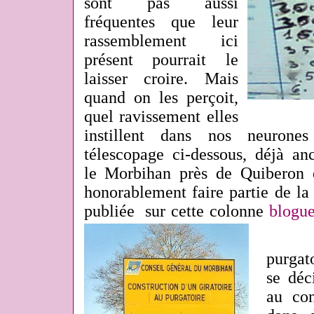
sont pas aussi
fréquentes que leur
rassemblement ici
présent pourrait le
laisser croire. Mais
quand on les perçoit,
quel ravissement elles
instillent dans nos neurone
télescopage ci-dessous, déjà an
le Morbihan près de Quiberon 
honorablement
faire
partie de la
publiée sur cette colonne
blogu
Tou
purgat
se déc
au con