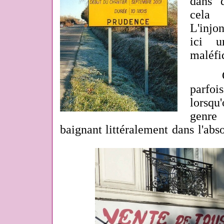
dans 
cela
L'injo
ici u
maléfiq
C'est
parfo
lorsq
genre
baignant
littéralement
dans l'abso