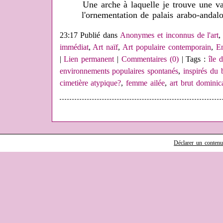
Une arche à laquelle je trouve une v
l'ornementation de palais arabo-andalo
23:17 Publié dans
Anonymes et inconnus de l'art
immédiat
,
Art naïf
,
Art populaire contemporain
,
En
|
Lien permanent
|
Commentaires (0)
| Tags :
île 
environnements populaires spontanés
,
inspirés du 
cimetière atypique?
,
femme ailée
,
art brut dominic
Déclarer un contenu i