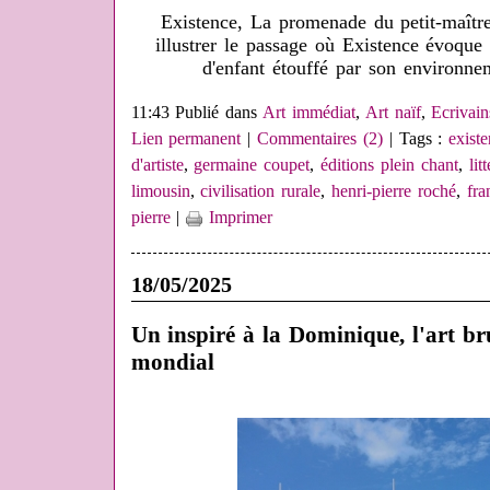
Existence, La promenade du petit-maître
illustrer le passage où Existence évoqu
d'enfant étouffé par son environne
11:43 Publié dans
Art immédiat
,
Art naïf
,
Ecrivain
Lien permanent
|
Commentaires (2)
| Tags :
exist
d'artiste
,
germaine coupet
,
éditions plein chant
,
lit
limousin
,
civilisation rurale
,
henri-pierre roché
,
fra
pierre
|
Imprimer
18/05/2025
Un inspiré à la Dominique, l'art br
mondial