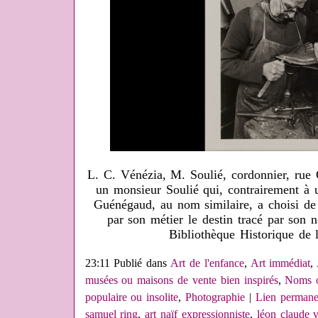
L. C. Vénézia, M. Soulié, cordonnier, rue C
un monsieur Soulié qui, contrairement à u
Guénégaud, au nom similaire, a choisi de
par son métier le destin tracé par son 
Bibliothèque Historique de l
23:11 Publié dans
Art de l'enfance
,
Art immédiat
,
musées ou maisons de vente bien inspirés
,
Noms o
populaire ou insolite
,
Photographie
|
Lien permane
samuel ring
,
art naïf expressionniste
,
léon claude 