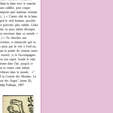
rôlant la lame avec le manche
'une cuillère, peut couper
'importe quel matériau existant.
 (...) « L'autre côté de la lame,
eprit le vieil homme, possède
es pouvoirs plus subtils. Grâce
 lui, tu peux même découper
ne ouverture dans ce monde. »
...) « Tu cherches une
uverture, si minuscule que tu
e peux pas la voir à l'oeil nu,
ais la pointe du couteau saura
a trouver, si tu l'accompagnes
vec ton esprit. Sonde le vide,
âtonne dans l'air, jusqu'à ce
ue tu sentes cette infime
échirure dans le monde... »"
A la Croisée des Mondes, La
our des Anges" (tome II),
hilip Pullman, 1997