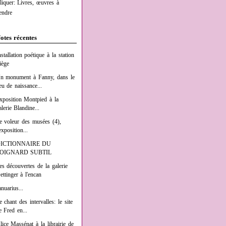
liquer: Livres, œuvres à
endre
otes récentes
nstallation poétique à la station
iège
n monument à Fanny, dans le
ieu de naissance...
xposition Montpied à la
alerie Blandine...
e voleur des musées (4),
exposition...
ICTIONNAIRE DU
OIGNARD SUBTIL
es découvertes de la galerie
ettinger à l'encan
anuarius...
e chant des intervalles: le site
e Fred en...
lice Massénat à la librairie de