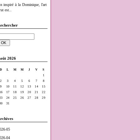
n inspiré à la Dominique, l'art
ut est...
echercher
oût 2026
D
L
M
M
J
V
S
1
2
3
4
5
6
7
8
9
10
11
12
13
14
15
16
17
18
19
20
21
22
23
24
25
26
27
28
29
30
31
rchives
026-05
026-04