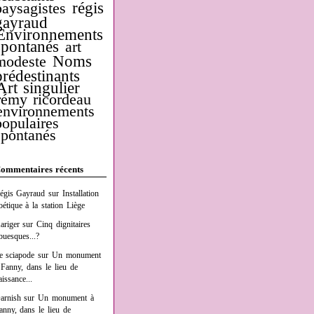
régis
paysagistes
gayraud
Environnements
spontanés
art
Noms
modeste
prédestinants
Art singulier
rémy ricordeau
environnements
populaires
spontanés
ommentaires récents
égis Gayraud
sur
Installation
oétique à la station Liège
ariger
sur
Cinq dignitaires
buesques...?
e sciapode
sur
Un monument
 Fanny, dans le lieu de
aissance...
arnish
sur
Un monument à
anny, dans le lieu de