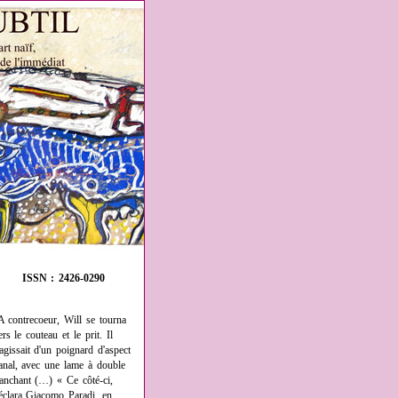
ISSN : 2426-0290
A contrecoeur, Will se tourna
ers le couteau et le prit. Il
'agissait d'un poignard d'aspect
anal, avec une lame à double
ranchant (…) « Ce côté-ci,
éclara Giacomo Paradi, en