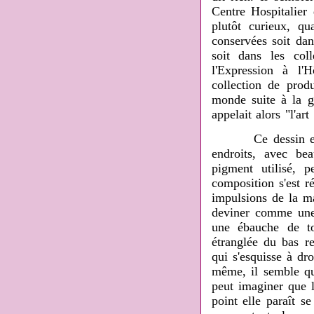
Centre Hospitalier 
plutôt curieux, q
conservées soit dan
soit dans les col
l'Expression à l'
collection de prod
monde suite à la g
appelait alors "l'ar
Ce dessin est trè
endroits, avec be
pigment utilisé, 
composition s'est r
impulsions de la ma
deviner comme une t
une ébauche de to
étranglée du bas 
qui s'esquisse à dr
même, il semble que
peut imaginer que l
point elle paraît s