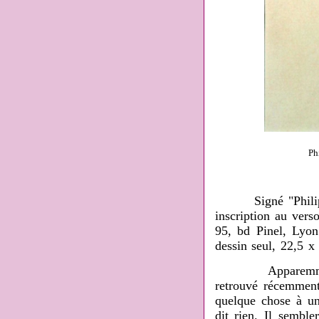
Ph
Signé "Philippe B
inscription au vers
95, bd Pinel, Lyo
dessin seul, 22,5 x
Apparemment, ce 
retrouvé récemment
quelque chose à un
dit rien. Il sembl