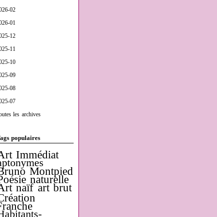
026-02
026-01
025-12
025-11
025-10
025-09
025-08
025-07
outes les archives
ags populaires
Art Immédiat
aptonymes
Bruno Montpied
Poésie naturelle
Art naïf
art brut
Création
Franche
Habitants-