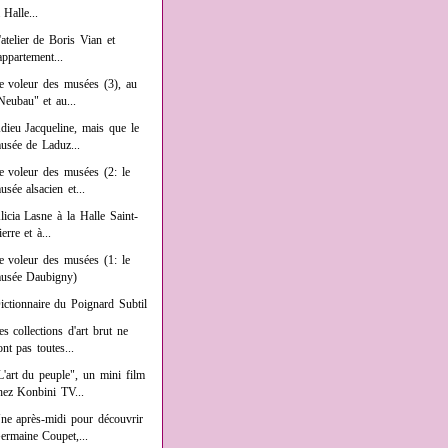
a Halle...
'atelier de Boris Vian et
'appartement...
e voleur des musées (3), au
Neubau" et au...
dieu Jacqueline, mais que le
usée de Laduz...
e voleur des musées (2: le
usée alsacien et...
licia Lasne à la Halle Saint-
ierre et à...
e voleur des musées (1: le
usée Daubigny)
ictionnaire du Poignard Subtil
es collections d'art brut ne
ont pas toutes...
L'art du peuple", un mini film
hez Konbini TV...
ne après-midi pour découvrir
ermaine Coupet,...