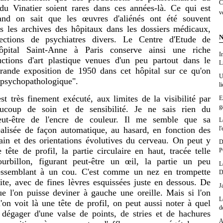
C
du Vinatier soient rares dans ces années-là. Ce qui est
v
uand on sait que les œuvres d'aliénés ont été souvent
s les archives des hôpitaux dans les dossiers médicaux,
N
lections de psychiatres divers. Le Centre d'Etude de
Hôpital Saint-Anne à Paris conserve ainsi une riche
I
uctions d'art plastique venues d'un peu partout dans le
L
rande exposition de 1950 dans cet hôpital sur ce qu'on
U
t psychopathologique".
l
s finement exécuté, aux limites de la visibilité par
E
g
aucoup de soin et de sensibilité. Je ne sais rien du
peut-être de l'encre de couleur. Il me semble que sa
L
l'
éalisée de façon automatique, au hasard, en fonction des
in et des orientations évolutives du cerveau. On peut y
D
ête de profil, la partie circulaire en haut, tracée telle
P
urbillon, figurant peut-être un œil, la partie un peu
L
ressemblant à un cou. C'est comme un nez en trompette
D
oite, avec de fines lèvres esquissées juste en dessous. De
J
 l'on puisse deviner à gauche une oreille. Mais si l'on
L
'on voit là une tête de profil, on peut aussi noter à quel
d
e dégager d'une valse de points, de stries et de hachures
A