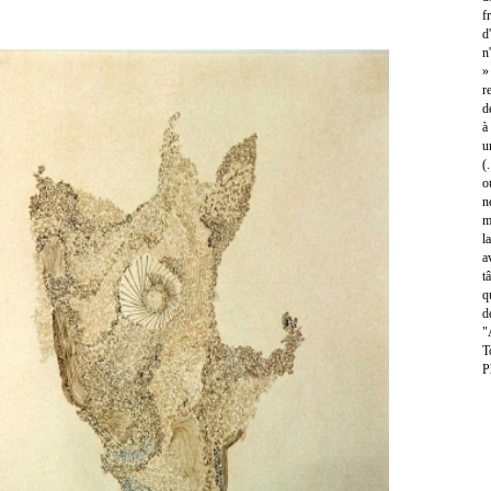
f
d
n
»
r
d
à
u
(
o
n
m
l
a
t
q
d
"
T
P