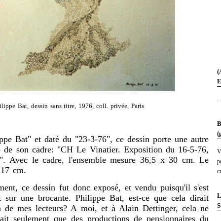
(
E
.
ilippe Bat, dessin sans titre, 1976, coll. privée, Paris
B
(
at" et daté du "23-3-76", ce dessin porte une autre
o de son cadre: "CH Le Vinatier. Exposition du 16-5-76,
V
n". Avec le cadre, l'ensemble mesure 36,5 x 30 cm. Le
p
 17 cm.
c
dessin fut donc exposé, et vendu puisqu'il s'est
L
 sur une brocante. Philippe Bat, est-ce que cela dirait
S
 de mes lecteurs? A moi, et à Alain Dettinger, cela ne
erait seulement que des productions de pensionnaires du