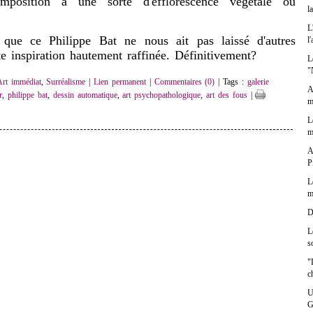
omposition à une sorte d'efflorescence végétale ou
l
L
ce Philippe Bat ne nous ait pas laissé d'autres
l
e inspiration hautement raffinée. Définitivement?
L
"
Art immédiat
,
Surréalisme
|
Lien permanent
|
Commentaires (0)
| Tags :
galerie
A
r
,
philippe bat
,
dessin automatique
,
art psychopathologique
,
art des fous
|
m
L
m
A
P
L
m
D
L
s
"
c
U
G