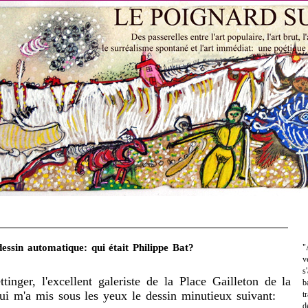
essin automatique: qui était Philippe Bat?
"
v
s
tinger, l'excellent galeriste de la Place Gailleton de la
b
ui m'a mis sous les yeux le dessin minutieux suivant:
t
d