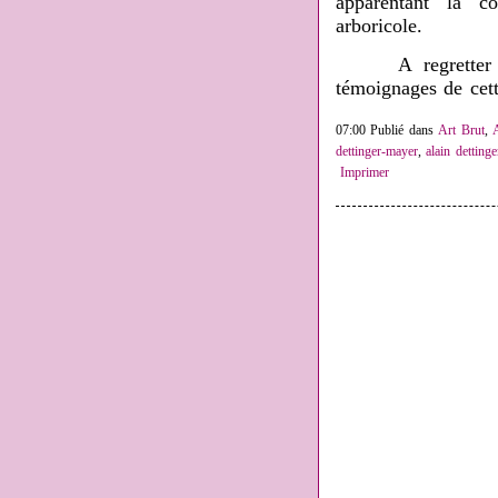
apparentant la c
arboricole.
A regretter que 
témoignages de cett
07:00 Publié dans
Art Brut
,
dettinger-mayer
,
alain dettinge
Imprimer