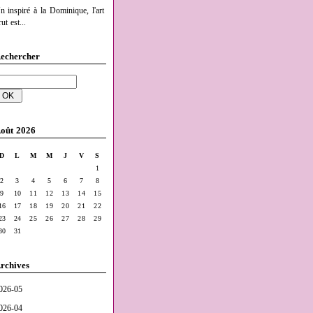
n inspiré à la Dominique, l'art
ut est...
echercher
oût 2026
D
L
M
M
J
V
S
1
2
3
4
5
6
7
8
9
10
11
12
13
14
15
16
17
18
19
20
21
22
23
24
25
26
27
28
29
30
31
rchives
026-05
026-04