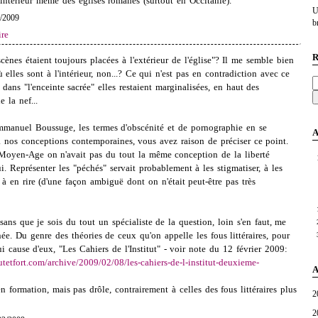
intérieur même des églises romanes (surtout en Occitanie).
U
/2009
br
re
R
cènes étaient toujours placées à l'extérieur de l'église"? Il me semble bien
elles sont à l'intérieur, non...? Ce qui n'est pas en contradiction avec ce
dans "l'enceinte sacrée" elles restaient marginalisées, en haut des
 la nef...
anuel Boussuge, les termes d'obscénité et de pornographie en se
A
 nos conceptions contemporaines, vous avez raison de préciser ce point.
 Moyen-Age on n'avait pas du tout la même conception de la liberté
i. Représenter les "péchés" servait probablement à les stigmatiser, à les
e à en rire (d'une façon ambiguë dont on n'était peut-être pas très
ans que je sois du tout un spécialiste de la question, loin s'en faut, me
ée. Du genre des théories de ceux qu'on appelle les fous littéraires, pour
i cause d'eux, "Les Cahiers de l'Institut" - voir note du 12 février 2009:
utetfort.com/archive/2009/02/08/les-cahiers-de-l-institut-deuxieme-
A
en formation, mais pas drôle, contrairement à celles des fous littéraires plus
2
2