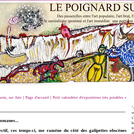
orn, sur Arte
|
Page d'accueil
|
Petit calendrier d'expositions très potables »
"
v
s
romanes...
b
t
ctif, ces temps-ci, me ramène du côté des galipettes obscènes
d