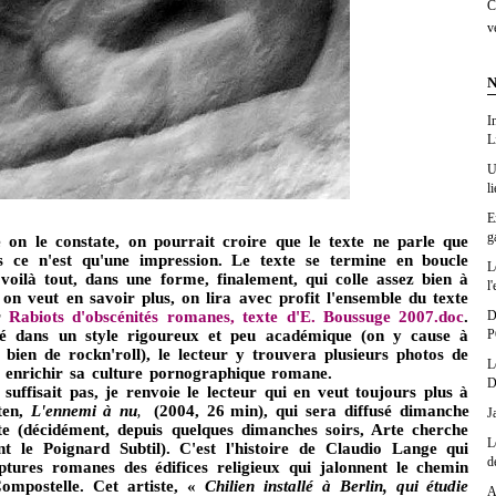
C
v
N
I
L
U
l
E
g
n le constate, on pourrait croire que le texte ne parle que
ais ce n'est qu'une impression. Le texte se termine en boucle
L
ilà tout, dans une forme, finalement, qui colle assez bien à
l'
i on veut en savoir plus, on lira avec profit l'ensemble du texte
ur
Rabiots d'obscénités romanes, texte d'E. Boussuge 2007.doc
.
D
gé dans un style rigoureux et peu académique (on y cause à
P
bien de rockn'roll), le lecteur y trouvera plusieurs photos de
L
t enrichir sa culture pornographique romane.
D
ait pas, je renvoie le lecteur qui en veut toujours plus à
ten,
L'ennemi à nu
(2004, 26
min), qui sera diffusé dimanche
,
J
e (décidément, depuis quelques dimanches soirs, Arte cherche
L
nt le Poignard Subtil). C'est l'histoire de
Claudio Lange qui
d
ptures romanes des édifices religieux qui jalonnent le chemin
ompostelle.
Cet artiste, «
Chilien installé à Berlin, qui étudie
A