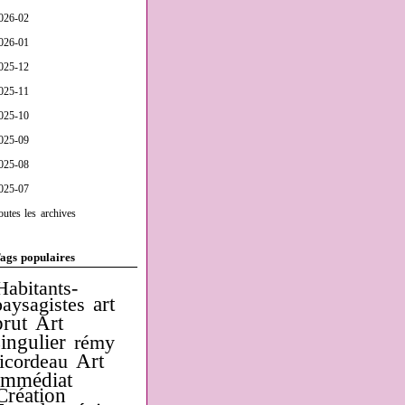
026-02
026-01
025-12
025-11
025-10
025-09
025-08
025-07
outes les archives
ags populaires
Habitants-
art
paysagistes
brut
Art
singulier
rémy
Art
ricordeau
Immédiat
Création