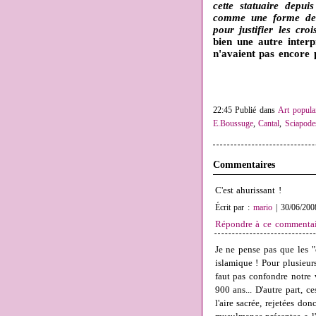
cette statuaire depui
comme une forme de p
pour justifier les croi
bien une autre interp
n'avaient pas encore p
22:45 Publié dans
Art populai
E.Boussuge
,
Cantal
,
Sciapode
Commentaires
C'est ahurissant !
Écrit par :
mario
| 30/06/200
Répondre à ce commentai
Je ne pense pas que les "
islamique ! Pour plusieurs
faut pas confondre notre 
900 ans... D'autre part, c
l'aire sacrée, rejetées d