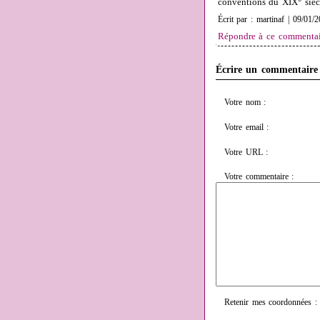
conventions du XIX° siècl
Écrit par : martinaf | 09/01/
Répondre à ce commentai
Écrire un commentaire
Votre nom :
Votre email :
Votre URL :
Votre commentaire :
Retenir mes coordonnées :