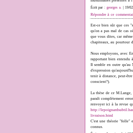
musulmanes présentes a l'
Écrit par :
georges a.
| 19/02
Répondre à ce commentai
Est-ce bien sûr que ces "s
qu'on a pas mal de cas où 
que vous dites, car même 
chapiteaux, au pourtour de
Nous employons, avec Emm
rapportant bien entendu à
Il semble en outre qu'au
d'expression qu'aujourd'hu
tenir à distance, peut-êtr
conscient?).
La thèse de ce M.Lange, s
paraît complètement erron
renvoyer ici à la revue qu
http://lepoignardsubtil.ha
livraison.html
C'est une théorie "folle" 
connus.