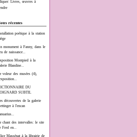
liquer: Livres, œuvres à
endre
otes récentes
nstallation poétique à la station
iège
n monument à Fanny, dans le
ieu de naissance...
xposition Montpied à la
alerie Blandine...
e voleur des musées (4),
exposition...
ICTIONNAIRE DU
OIGNARD SUBTIL
es découvertes de la galerie
ettinger à l'encan
anuarius...
e chant des intervalles: le site
e Fred en...
lice Massénat à la librairie de