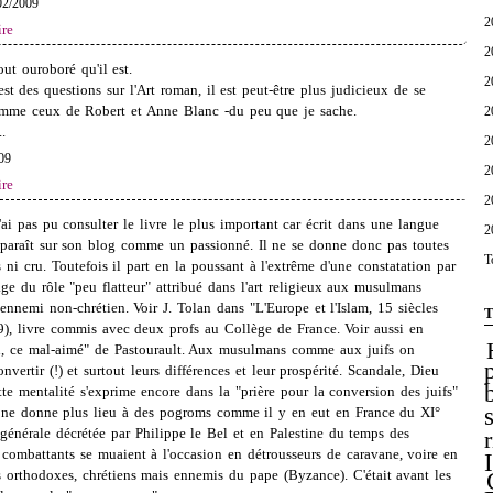
02/2009
2
re
2
ut ouroboré qu'il est.
2
st des questions sur l'Art roman, il est peut-être plus judicieux de se
comme ceux de Robert et Anne Blanc -du peu que je sache.
2
.
2
009
2
re
2
ai pas pu consulter le livre le plus important car écrit dans une langue
2
pparaît sur son blog comme un passionné. Il ne se donne donc pas toutes
T
 ni cru. Toutefois il part en la poussant à l'extrême d'une constatation par
ge du rôle "peu flatteur" attribué dans l'art religieux aux musulmans
'ennemi non-chrétien. Voir J. Tolan dans "L'Europe et l'Islam, 15 siècles
T
09), livre commis avec deux profs au Collège de France. Voir aussi en
n, ce mal-aimé" de Pastourault. Aux musulmans comme aux juifs on
nvertir (!) et surtout leurs différences et leur prospérité. Scandale, Dieu
tte mentalité s'exprime encore dans la "prière pour la conversion des juifs"
le ne donne plus lieu à des pogroms comme il y en eut en France du XI°
n générale décrétée par Philippe le Bel et en Palestine du temps des
combattants se muaient à l'occasion en détrousseurs de caravane, voire en
es orthodoxes, chrétiens mais ennemis du pape (Byzance). C'était avant les