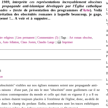
s 1989, interprète ces représentations incroyablement obscènes
l
ropagande anti-islamique développée par l'Église catholique
L
sades
» (texte de présentation des programmes d'
Arte
). Voilà
l
rétation des obscénités romanes à laquelle beaucoup, je gage,
ensé !... A voir et à supputer...
L
"
A
m
re religieux
|
Lien permanent
|
Commentaires (5)
| Tags :
Art roman obscène
,
L
s
,
Auto fellation
,
Claus Josten
,
Claudio Lange
|
Imprimer
m
A
P
L
m
8
D
re
L
s
obscénités" visibles sur nos églises romanes soient une propagande anti-
 raisons : d'une part, j'ai mis le mot "obscénité" entre guillemets car il ne
"
vision contemporaine du monde et celle qui était en vigueur il y a 8 ou
c
es scènes étaient toujours placées à l'extérieur de l'église, donc, au-delà de
U
onc dans le champ du profane. Enfin, nombreuses sont les traces esthétiques
G