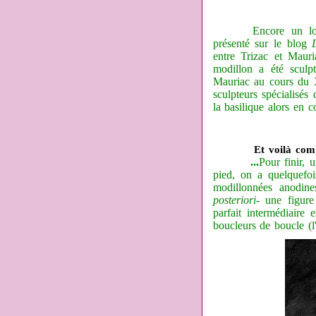
Encore un lo
présenté sur le blog
entre Trizac et Maur
modillon a été sculp
Mauriac au cours du XI
sculpteurs spécialisés
la basilique alors en co
Et voilà comm
...
Pour finir, 
pied, on a quelquefoi
modillonnées anodine
posteriori-
une figure 
parfait intermédiaire
boucleurs de boucle (l