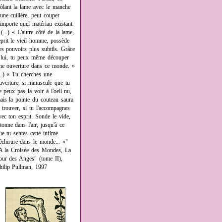
rôlant la lame avec le manche
'une cuillère, peut couper
'importe quel matériau existant.
 (...) « L'autre côté de la lame,
eprit le vieil homme, possède
es pouvoirs plus subtils. Grâce
 lui, tu peux même découper
ne ouverture dans ce monde. »
...) « Tu cherches une
uverture, si minuscule que tu
e peux pas la voir à l'oeil nu,
ais la pointe du couteau saura
a trouver, si tu l'accompagnes
vec ton esprit. Sonde le vide,
âtonne dans l'air, jusqu'à ce
ue tu sentes cette infime
échirure dans le monde... »"
A la Croisée des Mondes, La
our des Anges" (tome II),
hilip Pullman, 1997