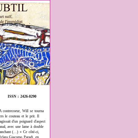
ISSN : 2426-0290
A contrecoeur, Will se tourna
ers le couteau et le prit. Il
'agissait d'un poignard d'aspect
anal, avec une lame à double
ranchant (…) « Ce côté-ci,
éclara Giacomo Paradi, en