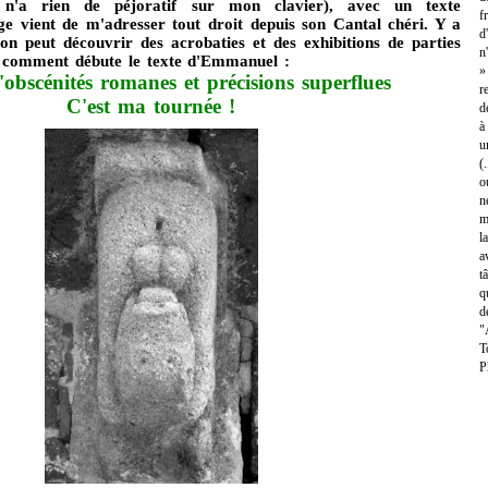
n'a rien de péjoratif sur mon clavier), avec un texte
f
 vient de m'adresser tout droit depuis son Cantal chéri. Y a
d
n peut découvrir des acrobaties et des exhibitions de parties
n
là comment débute le texte d'Emmanuel :
»
'obscénités romanes et précisions superflues
r
C'est ma tournée !
d
à
u
(
o
n
m
l
a
t
q
d
"
T
P