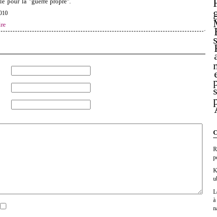
e pour la "guerre propre".
2010
re
C
R
p
K
u
L
à
n