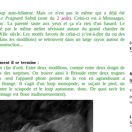
up auto-fellateur. Mais ce n'est pas le même qui a déjà été
Le Poignard
Subtil (note du
2 août
). Celui-ci est à Moussages,
iac. La parenté saute aux yeux et ça n'a rien d'un hasard. Le
té par le même atelier sévissant autour du grand chantier de
Ie siècle. Les motifs favoris de celui-ci (c'est-à-dire du ou des
 dans les modillons) se retrouvent dans un large rayon autour de
(
nstruction...
E
.
ent il se termine :
un clin d'oeil. Entre deux modillons, comme entre deux doigts de
s des surprises. On trouve ainsi à Brioude entre deux trognes
B
s -seul l'appareil photo permet de la voir en agrandissant
a
(
étrange. Il s'agit d'un loup monopode, se suçant le pied, un
 entre le sciapode et le loup autonome, donc. De quoi ravir les
V
'image est floue malheureusement).
p
c
L
S