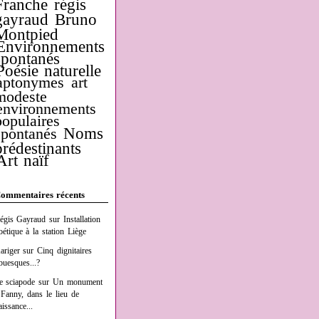
Franche
régis
gayraud
Bruno
Montpied
Environnements
spontanés
Poésie naturelle
aptonymes
art
modeste
environnements
populaires
Noms
spontanés
prédestinants
Art naïf
ommentaires récents
égis Gayraud
sur
Installation
oétique à la station Liège
ariger
sur
Cinq dignitaires
buesques...?
e sciapode
sur
Un monument
 Fanny, dans le lieu de
aissance...