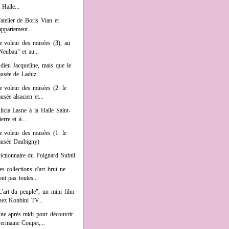
a Halle...
'atelier de Boris Vian et
'appartement...
e voleur des musées (3), au
Neubau" et au...
dieu Jacqueline, mais que le
usée de Laduz...
e voleur des musées (2: le
usée alsacien et...
licia Lasne à la Halle Saint-
ierre et à...
e voleur des musées (1: le
usée Daubigny)
ictionnaire du Poignard Subtil
es collections d'art brut ne
ont pas toutes...
L'art du peuple", un mini film
hez Konbini TV...
ne après-midi pour découvrir
ermaine Coupet,...