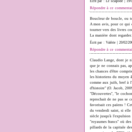
Écrit par : Le sciapode | 19/
Répondre à ce commentai
Boucleur de boucle, ou to
A mon avis, pour ce qui e
tourner vers des livres 
La manière dont regarder..
Écrit par : Valérie | 20/02/2
Répondre à ce commentai
Claudio Lange, dont je n'
que je ne connais pas, a
les chances d'être compris
les historiens du moyen â
comme aux juifs, bref à l
d'histoire" (O. Jacob, 20
"Découvertes", "le cocho
reprochait de ne pas se co
favorisait ces païens ! Ce
du vendredi saint, si el
siècle jusqu'à l'expulsio
"royaumes francs" où des 
pillards de la capitale d