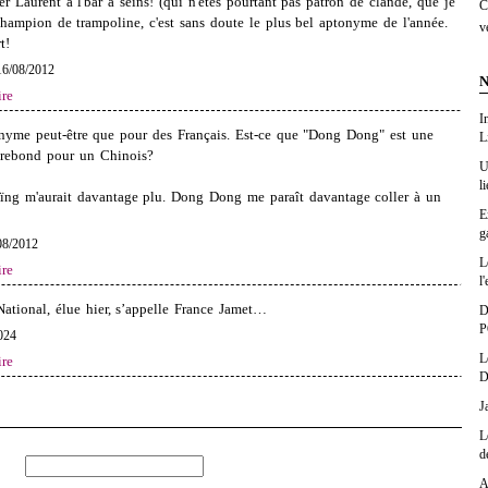
r Laurent à l'bar à seins! (qui n'êtes pourtant pas patron de clandé, que je
C
hampion de trampoline, c'est sans doute le plus bel aptonyme de l'année.
v
t!
16/08/2012
N
re
I
tonyme peut-être que pour des Français. Est-ce que "Dong Dong" est une
L
 rebond pour un Chinois?
U
l
ng m'aurait davantage plu. Dong Dong me paraît davantage coller à un
E
g
08/2012
L
re
l'
ational, élue hier, s’appelle France Jamet…
D
P
024
L
re
D
J
L
d
A