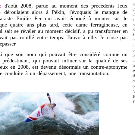
f
e
d'août 2008, parue au moment des précédents Jeux
d
 déroulaient alors à Pékin, j'évoquais le manque de
n
yakiste Emilie Fer qui avait échoué à monter sur le
»
que quatre ans plus tard, cette dame ferrugineuse, en
r
d
i sait se révéler au moment décisif, a pu transformer
en
à
vait pas rouillé entre temps. Bravo à elle. Je n'ose pas
u
repasser.
(
o
ue son nom qui pouvait être considéré comme un
n
rédestinant, qui pouvait influer sur la qualité de ses
m
l
Jeux en 2008, est devenu désormais un contre-aptonyme
a
être conduite à un dépassement, une transmutation.
t
q
d
"
T
P