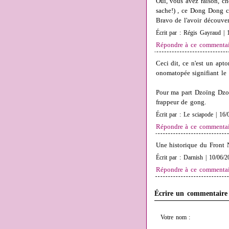
Oui, vous avez raison, che
sache!) , ce Dong Dong c
Bravo de l'avoir découver
Écrit par : Régis Gayraud | 
Répondre à ce commentai
Ceci dit, ce n'est un ap
onomatopée signifiant le
Pour ma part Dzoïng Dzoï
frappeur de gong.
Écrit par : Le sciapode | 16/
Répondre à ce commentai
Une historique du Front N
Écrit par : Darnish | 10/06/2
Répondre à ce commentai
Écrire un commentaire
Votre nom :