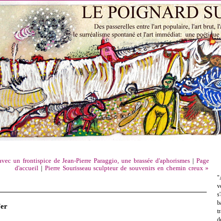
avec un frontispice de Jean-Pierre Paraggio, une brassée d'aphorismes
|
Page
d'accueil
|
Pierre Sourisseau sculpteur de souvenirs en chemin creux »
"
v
s
b
Fer
t
d