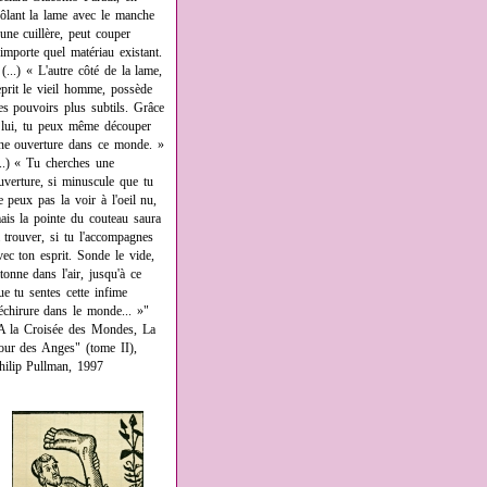
rôlant la lame avec le manche
'une cuillère, peut couper
'importe quel matériau existant.
 (...) « L'autre côté de la lame,
eprit le vieil homme, possède
es pouvoirs plus subtils. Grâce
 lui, tu peux même découper
ne ouverture dans ce monde. »
...) « Tu cherches une
uverture, si minuscule que tu
e peux pas la voir à l'oeil nu,
ais la pointe du couteau saura
a trouver, si tu l'accompagnes
vec ton esprit. Sonde le vide,
âtonne dans l'air, jusqu'à ce
ue tu sentes cette infime
échirure dans le monde... »"
A la Croisée des Mondes, La
our des Anges" (tome II),
hilip Pullman, 1997