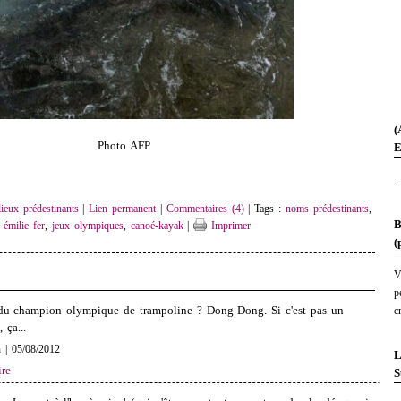
(
Photo AFP
E
.
eux prédestinants
|
Lien permanent
|
Commentaires (4)
| Tags :
noms prédestinants
,
B
,
émilie fer
,
jeux olympiques
,
canoé-kayak
|
Imprimer
(
V
p
c
du champion olympique de trampoline ? Dong Dong. Si c'est pas un
ça...
n | 05/08/2012
L
re
S