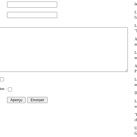
l
L
l
L
"
A
m
L
m
A
P
L
m
ion :
D
L
s
"
c
U
G