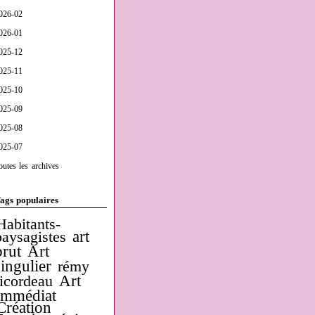
026-02
026-01
025-12
025-11
025-10
025-09
025-08
025-07
outes les archives
ags populaires
Habitants-
art
paysagistes
brut
Art
singulier
rémy
Art
ricordeau
Immédiat
Création