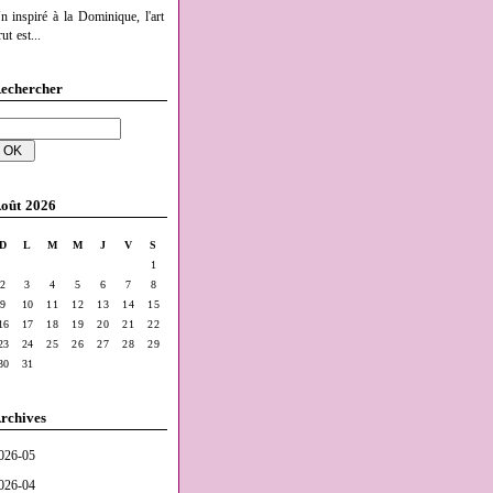
n inspiré à la Dominique, l'art
ut est...
echercher
oût 2026
D
L
M
M
J
V
S
1
2
3
4
5
6
7
8
9
10
11
12
13
14
15
16
17
18
19
20
21
22
23
24
25
26
27
28
29
30
31
rchives
026-05
026-04