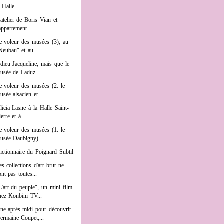
a Halle...
'atelier de Boris Vian et
'appartement...
e voleur des musées (3), au
Neubau" et au...
dieu Jacqueline, mais que le
usée de Laduz...
e voleur des musées (2: le
usée alsacien et...
licia Lasne à la Halle Saint-
ierre et à...
e voleur des musées (1: le
usée Daubigny)
ictionnaire du Poignard Subtil
es collections d'art brut ne
ont pas toutes...
L'art du peuple", un mini film
hez Konbini TV...
ne après-midi pour découvrir
ermaine Coupet,...