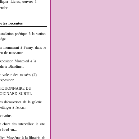
liquer: Livres, œuvres à
endre
otes récentes
nstallation poétique à la station
iège
n monument à Fanny, dans le
ieu de naissance...
xposition Montpied à la
alerie Blandine...
e voleur des musées (4),
exposition...
ICTIONNAIRE DU
OIGNARD SUBTIL
es découvertes de la galerie
ettinger à l'encan
anuarius...
e chant des intervalles: le site
e Fred en...
lice Massénat à la librairie de