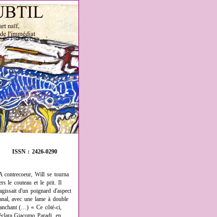
ISSN : 2426-0290
A contrecoeur, Will se tourna
ers le couteau et le prit. Il
'agissait d'un poignard d'aspect
anal, avec une lame à double
ranchant (…) « Ce côté-ci,
éclara Giacomo Paradi, en