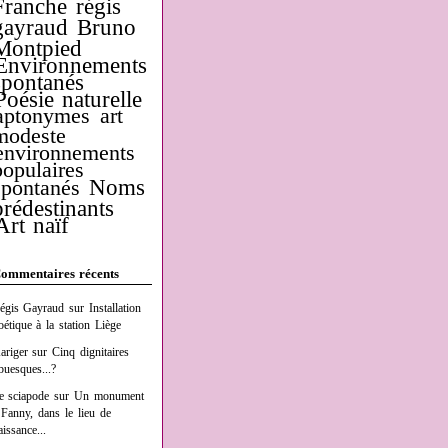
Franche
régis
gayraud
Bruno
Montpied
Environnements
spontanés
Poésie naturelle
aptonymes
art
modeste
environnements
populaires
Noms
spontanés
prédestinants
Art naïf
ommentaires récents
égis Gayraud
sur
Installation
oétique à la station Liège
ariger
sur
Cinq dignitaires
buesques...?
e sciapode
sur
Un monument
 Fanny, dans le lieu de
aissance...