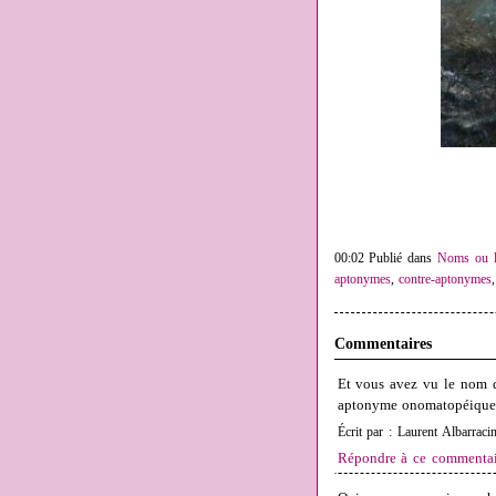
00:02 Publié dans
Noms ou li
aptonymes
,
contre-aptonymes
Commentaires
Et vous avez vu le nom 
aptonyme onomatopéique, 
Écrit par : Laurent Albarraci
Répondre à ce commentai