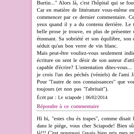
Burtin..." Alors là, c'est l'hôpital qui se f
Car en matière de littérature vous-même en
commencer par ce dernier commentaire. Ce 
yeux quand il y a du contenu derrière. Le 
belle prose je trouve, en plus de présenter
étonnant. Sa sobriété et son équilibre, son c
séduit qu'un bon verre de vin blanc.
Mais peut-être vouliez-vous seulement indiq
écriture on sent le désir de son auteur d'atti
capable d'écrire? L'ostentation dites-vous...
je crois l'un des péchés (véniels) de l'ami 
Pour "l'autre de nos connaissances" que vo
toujours (et non pas "l'abritait").
Écrit par : Le sciapode | 06/02/2014
Répondre à ce commentaire
Hi hi, "estes chu ès trapes", comme disait 
dans le piège, vous cher Sciapode! Bien sûr
là!!! C'est pourquoi j'avais bien pris mes p