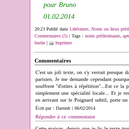
pour Bruno
01.02.2014
20:23 Publié dans
Littérature
,
Noms ou lieux préde
Commentaires (5)
| Tags :
noms prédestinants
,
ap
burtin
|
Imprimer
Commentaires
C'est un joli texte, on s'y verrait presque d
parisien. Je me demande cependant pourquoi
souffrent "d'otites à répétition"...Est ce la p
simplement une spécialité locale... Et je r
en arrivant sur le Poignard subtil, porte u
Écrit par : Darnish | 06/02/2014
Répondre à ce commentaire
Cette maison, depuis que je lis le texte tr