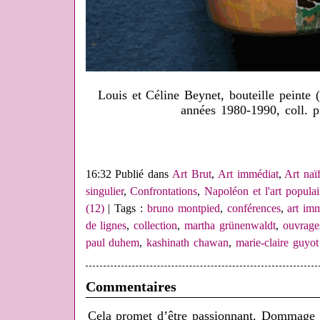
Louis et Céline Beynet, bouteille peinte
années 1980-1990, coll. p
16:32 Publié dans
Art Brut
,
Art immédiat
,
Art naï
singulier
,
Confrontations
,
Napoléon et l'art populai
(12)
| Tags :
bruno montpied
,
conférences
,
art im
de lignes
,
collection
,
martha grünenwaldt
,
ouvrage
paul duhem
,
kashinath chawan
,
marie-claire guyot
Commentaires
Cela promet d’être passionnant. Dommage q