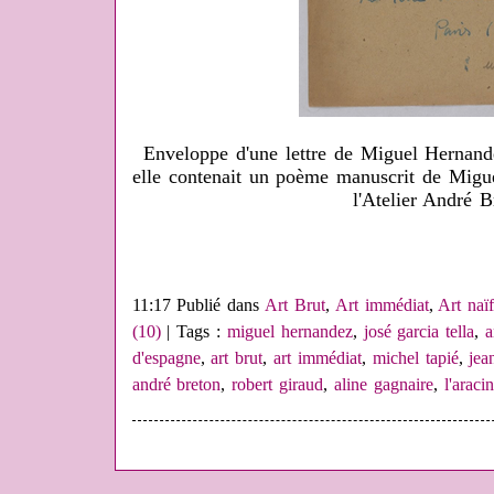
Enveloppe d'une lettre de Miguel Hernan
elle contenait un poème manuscrit de Migue
l'Atelier André B
11:17 Publié dans
Art Brut
,
Art immédiat
,
Art naï
(10)
| Tags :
miguel hernandez
,
josé garcia tella
,
a
d'espagne
,
art brut
,
art immédiat
,
michel tapié
,
jea
andré breton
,
robert giraud
,
aline gagnaire
,
l'araci