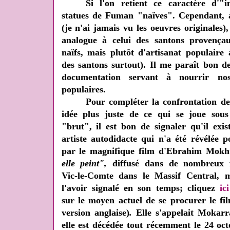
Si l'on retient ce caractère d'"
statues de Fuman "naïves". Cependant, à
(je n'ai jamais vu les oeuvres originales)
analogue à celui des santons provençau
naïfs, mais plutôt d'artisanat populaire 
des santons surtout). Il me paraît bon de 
documentation servant à nourrir nos
populaires.
Pour compléter la confrontation des
idée plus juste de ce qui se joue sou
"brut", il est bon de signaler qu'il ex
artiste autodidacte qui n'a été révélée
par le magnifique film d'Ebrahim Mokht
elle peint",
diffusé dans de nombreux f
Vic-le-Comte dans le Massif Central,
l'avoir signalé en son temps; cliquez
ici
sur le moyen actuel de se procurer le f
version anglaise)
.
Elle s'appelait Mokar
elle est décédée tout récemment le 24 oc