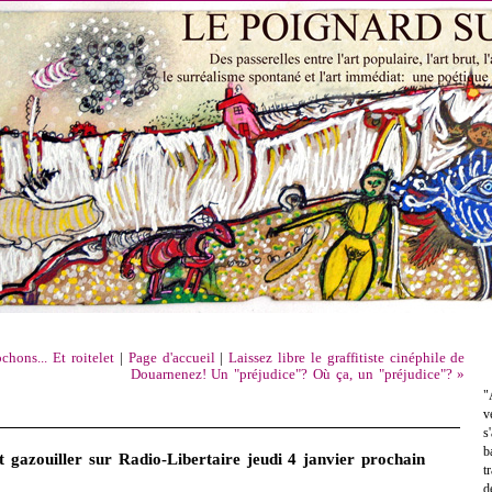
chons... Et roitelet
|
Page d'accueil
|
Laissez libre le graffitiste cinéphile de
Douarnenez! Un "préjudice"? Où ça, un "préjudice"? »
"
v
s
b
t gazouiller sur Radio-Libertaire jeudi 4 janvier prochain
t
d