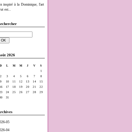
n inspiré à la Dominique, l'art
ut est...
echercher
oût 2026
D
L
M
M
J
V
S
1
2
3
4
5
6
7
8
9
10
11
12
13
14
15
16
17
18
19
20
21
22
23
24
25
26
27
28
29
30
31
rchives
026-05
026-04