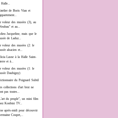
a Halle...
'atelier de Boris Vian et
'appartement...
e voleur des musées (3), au
Neubau" et au...
dieu Jacqueline, mais que le
usée de Laduz...
e voleur des musées (2: le
usée alsacien et...
licia Lasne à la Halle Saint-
ierre et à...
e voleur des musées (1: le
usée Daubigny)
ictionnaire du Poignard Subtil
es collections d'art brut ne
ont pas toutes...
L'art du peuple", un mini film
hez Konbini TV...
ne après-midi pour découvrir
ermaine Coupet,...