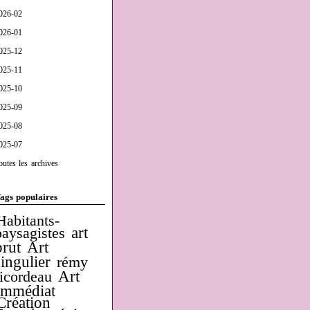
026-02
026-01
025-12
025-11
025-10
025-09
025-08
025-07
outes les archives
ags populaires
Habitants-
art
paysagistes
brut
Art
singulier
rémy
Art
ricordeau
Immédiat
Création