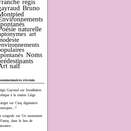
Franche
régis
gayraud
Bruno
Montpied
Environnements
spontanés
Poésie naturelle
aptonymes
art
modeste
environnements
populaires
Noms
spontanés
prédestinants
Art naïf
ommentaires récents
égis Gayraud
sur
Installation
oétique à la station Liège
ariger
sur
Cinq dignitaires
buesques...?
e sciapode
sur
Un monument
 Fanny, dans le lieu de
aissance...