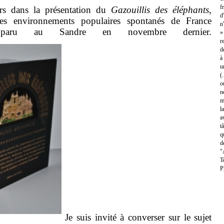
f
rs dans la présentation du
Gazouillis des éléphants
,
d
es environnements populaires spontanés de France
n
e, paru au Sandre en novembre dernier.
»
r
d
à
u
(
o
n
m
l
a
t
q
d
"
T
P
Je suis invité à converser sur le sujet