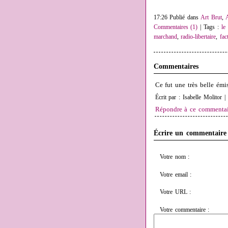
17:26 Publié dans
Art Brut
,
Commentaires (1)
| Tags :
le
marchand
,
radio-libertaire
,
fac
Commentaires
Ce fut une très belle émiss
Écrit par : Isabelle Molitor 
Répondre à ce commentai
Écrire un commentaire
Votre nom :
Votre email :
Votre URL :
Votre commentaire :