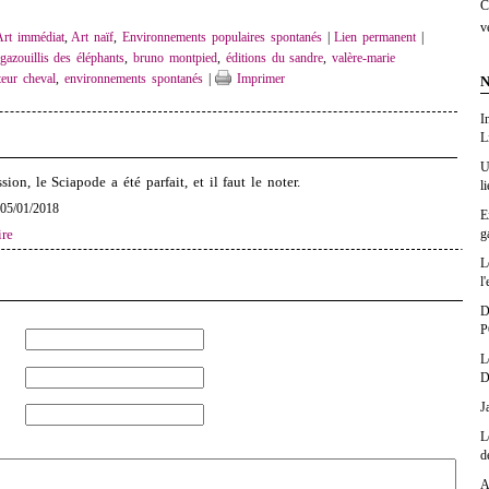
C
v
Art immédiat
,
Art naïf
,
Environnements populaires spontanés
|
Lien permanent
|
 gazouillis des éléphants
,
bruno montpied
,
éditions du sandre
,
valère-marie
teur cheval
,
environnements spontanés
|
Imprimer
N
I
L
U
ion, le Sciapode a été parfait, et il faut le noter.
l
| 05/01/2018
E
g
re
L
l'
D
P
L
D
J
L
d
A