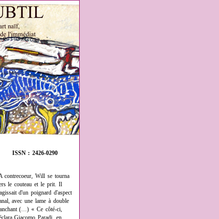
ISSN : 2426-0290
A contrecoeur, Will se tourna
ers le couteau et le prit. Il
'agissait d'un poignard d'aspect
anal, avec une lame à double
ranchant (…) « Ce côté-ci,
éclara Giacomo Paradi, en