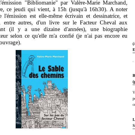
l'émission "Bibliomanie" par Valère-Marie Marchand,
re, ce jeudi qui vient, à 15h (jusqu'à 16h30). A noter
e l'émission est elle-même écrivain et dessinatrice, et
ur, entre autres, d'un livre sur le Facteur Cheval aux
ant (il y a une dizaine d'années), une biographie
eur selon ce qu'elle m'a confié (je n'ai pas encore eu
'ouvrage).
(
E
.
B
(
V
p
c
L
S