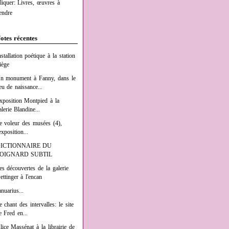
liquer: Livres, œuvres à
endre
otes récentes
nstallation poétique à la station
iège
n monument à Fanny, dans le
ieu de naissance...
xposition Montpied à la
alerie Blandine...
e voleur des musées (4),
exposition...
ICTIONNAIRE DU
OIGNARD SUBTIL
es découvertes de la galerie
ettinger à l'encan
anuarius...
e chant des intervalles: le site
e Fred en...
lice Massénat à la librairie de