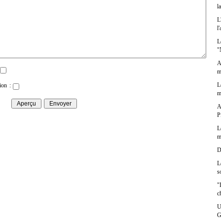
l
L
l
L
"
A
m
L
ion :
m
A
P
L
m
D
L
s
"
c
U
G