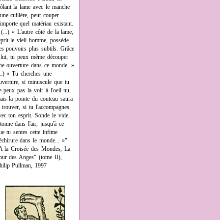
rôlant la lame avec le manche
'une cuillère, peut couper
'importe quel matériau existant.
 (...) « L'autre côté de la lame,
eprit le vieil homme, possède
es pouvoirs plus subtils. Grâce
 lui, tu peux même découper
ne ouverture dans ce monde. »
...) « Tu cherches une
uverture, si minuscule que tu
e peux pas la voir à l'oeil nu,
ais la pointe du couteau saura
a trouver, si tu l'accompagnes
vec ton esprit. Sonde le vide,
âtonne dans l'air, jusqu'à ce
ue tu sentes cette infime
échirure dans le monde... »"
A la Croisée des Mondes, La
our des Anges" (tome II),
hilip Pullman, 1997