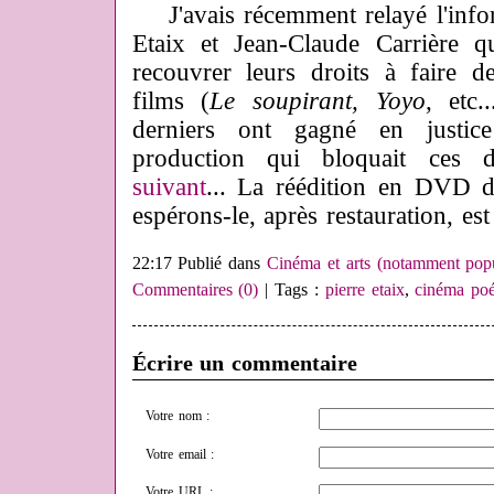
J'avais récemment relayé l'infor
Etaix et Jean-Claude Carrière q
recouvrer leurs droits à faire d
films (
Le soupirant, Yoyo
, etc.
derniers ont gagné en justic
production qui bloquait ces 
suivant
... La réédition en DVD d
espérons-le, après restauration, es
22:17 Publié dans
Cinéma et arts (notamment popu
Commentaires (0)
| Tags :
pierre etaix
,
cinéma poé
Écrire un commentaire
Votre nom :
Votre email :
Votre URL :