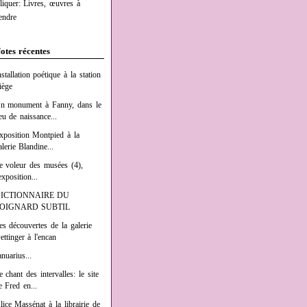
liquer: Livres, œuvres à
endre
otes récentes
nstallation poétique à la station
iège
n monument à Fanny, dans le
ieu de naissance...
xposition Montpied à la
alerie Blandine...
e voleur des musées (4),
exposition...
ICTIONNAIRE DU
OIGNARD SUBTIL
es découvertes de la galerie
ettinger à l'encan
anuarius...
e chant des intervalles: le site
e Fred en...
lice Massénat à la librairie de