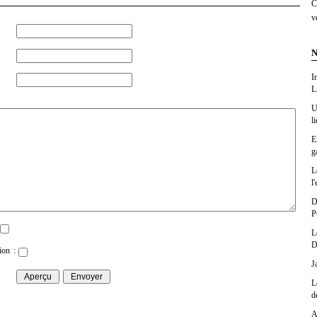
C
v
N
I
L
U
l
E
g
L
l'
D
P
L
D
ion :
J
L
d
A