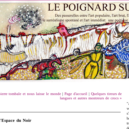
ierre tombale et nous laisse le monde
|
Page d'accueil
|
Quelques tireurs de
langues et autres montreurs de crocs »
"
v
s
b
l'Espace du Noir
t
d