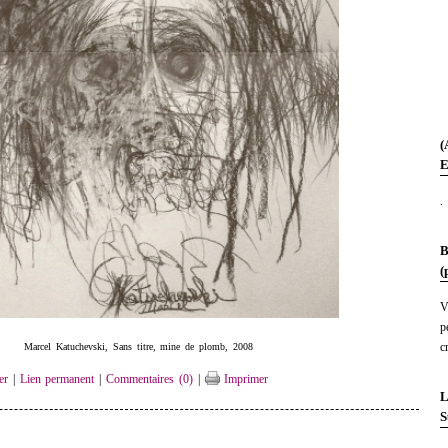
(
E
.
B
(
V
p
c
Marcel Katuchevski, Sans titre, mine de plomb, 2008
er
|
Lien permanent
|
Commentaires (0)
|
Imprimer
L
S