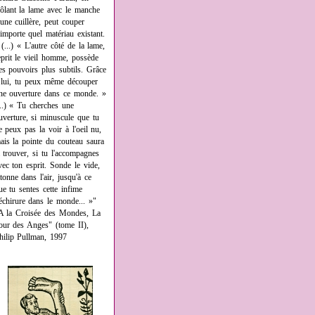
rôlant la lame avec le manche
'une cuillère, peut couper
'importe quel matériau existant.
 (...) « L'autre côté de la lame,
eprit le vieil homme, possède
es pouvoirs plus subtils. Grâce
 lui, tu peux même découper
ne ouverture dans ce monde. »
...) « Tu cherches une
uverture, si minuscule que tu
e peux pas la voir à l'oeil nu,
ais la pointe du couteau saura
a trouver, si tu l'accompagnes
vec ton esprit. Sonde le vide,
âtonne dans l'air, jusqu'à ce
ue tu sentes cette infime
échirure dans le monde... »"
A la Croisée des Mondes, La
our des Anges" (tome II),
hilip Pullman, 1997