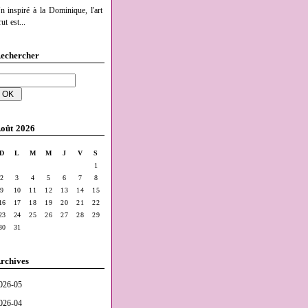
n inspiré à la Dominique, l'art
ut est...
echercher
oût 2026
D
L
M
M
J
V
S
1
2
3
4
5
6
7
8
9
10
11
12
13
14
15
16
17
18
19
20
21
22
23
24
25
26
27
28
29
30
31
rchives
026-05
026-04