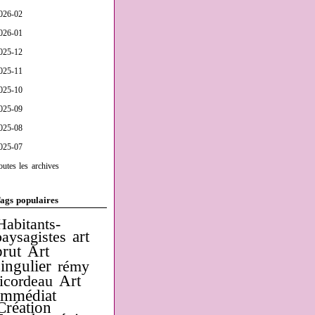
026-02
026-01
025-12
025-11
025-10
025-09
025-08
025-07
outes les archives
ags populaires
Habitants-
art
paysagistes
brut
Art
singulier
rémy
Art
ricordeau
Immédiat
Création