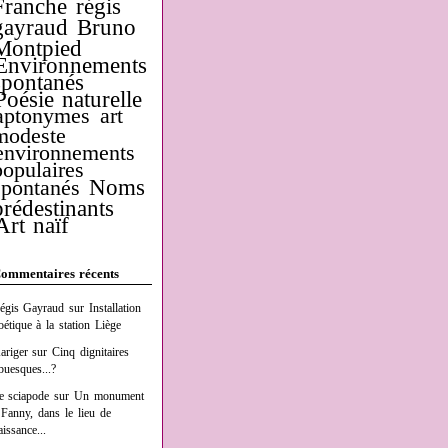
Franche
régis
gayraud
Bruno
Montpied
Environnements
spontanés
Poésie naturelle
aptonymes
art
modeste
environnements
populaires
Noms
spontanés
prédestinants
Art naïf
ommentaires récents
égis Gayraud
sur
Installation
oétique à la station Liège
ariger
sur
Cinq dignitaires
buesques...?
e sciapode
sur
Un monument
 Fanny, dans le lieu de
aissance...