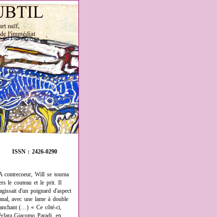
ISSN : 2426-0290
A contrecoeur, Will se tourna
ers le couteau et le prit. Il
'agissait d'un poignard d'aspect
anal, avec une lame à double
ranchant (…) « Ce côté-ci,
éclara Giacomo Paradi, en