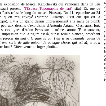
f
xposition de Marcel Katuchevski qui s'annonce dans un lieu
d
usqu'à présent,
"l'Espace Topographie de l'art"
situé 15, rue de
n
à Paris (c'est le long du musée Picasso). Du 11 septembre au 24
»
on qu'on m'a envoyé (Martine Lusardy? C'est elle qui est la
r
expo), il y a un grand dessin impressionnant à la mine de plomb
d
 peu aux dessins d'exorcisme d'Antonin Artaud. C'est aussi fort,
à
ussi ces lignes d'Adon Peres sur le même carton: "Bien souvent,
u
'impression que la figure est là, sur la feuille blanche, précédant
(
ai parfois du mal à la faire surgir. Puis je la dissimule, avant de
o
st une sorte de lutte autour de quelque chose, qui est là, et qu'il
n
e lutte? Effectivement. Jugez plutôt...
m
l
a
t
q
d
"
T
P