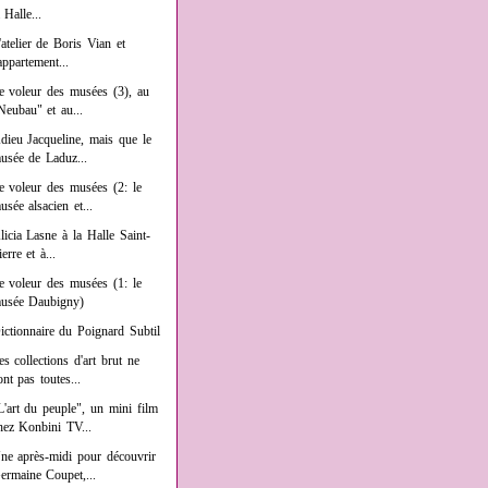
a Halle...
'atelier de Boris Vian et
'appartement...
e voleur des musées (3), au
Neubau" et au...
dieu Jacqueline, mais que le
usée de Laduz...
e voleur des musées (2: le
usée alsacien et...
licia Lasne à la Halle Saint-
ierre et à...
e voleur des musées (1: le
usée Daubigny)
ictionnaire du Poignard Subtil
es collections d'art brut ne
ont pas toutes...
L'art du peuple", un mini film
hez Konbini TV...
ne après-midi pour découvrir
ermaine Coupet,...