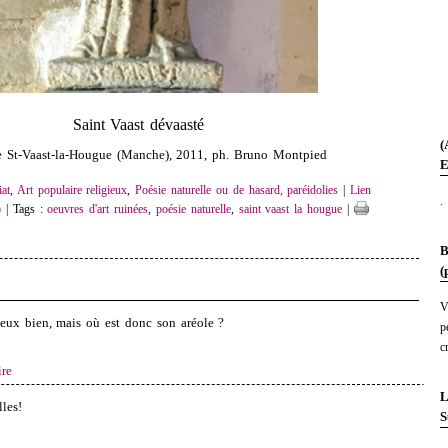
Saint Vaast dévaasté
(
e St-Vaast-la-Hougue (Manche), 2011, ph. Bruno Montpied
E
at
,
Art populaire religieux
,
Poésie naturelle ou de hasard, paréidolies
|
Lien
.
)
| Tags :
oeuvres d'art ruinées
,
poésie naturelle
,
saint vaast la hougue
|
B
(
V
veux bien, mais où est donc son aréole ?
p
c
re
L
les!
S