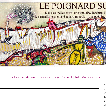
« Les bandits font du cinéma
|
Page d'accueil
|
Info-Miettes (16) »
"
v
s
b
t
d