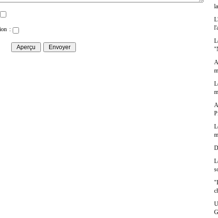
l
L
l
ion :
L
"
A
m
L
m
A
P
L
m
D
L
s
"
c
U
G