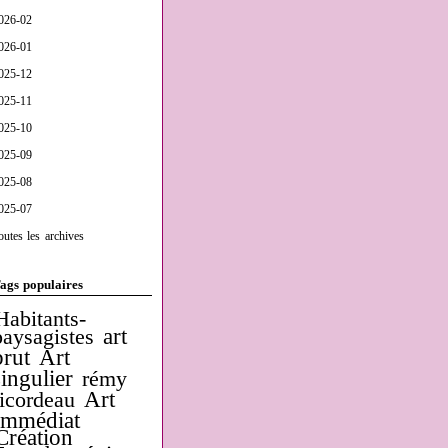
026-02
026-01
025-12
025-11
025-10
025-09
025-08
025-07
outes les archives
ags populaires
Habitants-
art
paysagistes
brut
Art
singulier
rémy
Art
ricordeau
Immédiat
Création