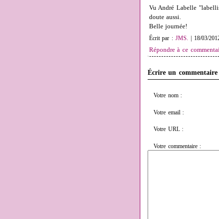
Vu André Labelle "labelli
doute aussi.
Belle journée!
Écrit par :
JMS.
| 18/03/201
Répondre à ce commentai
Écrire un commentaire
Votre nom :
Votre email :
Votre URL :
Votre commentaire :