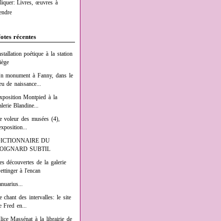
liquer: Livres, œuvres à
endre
otes récentes
nstallation poétique à la station
iège
n monument à Fanny, dans le
ieu de naissance...
xposition Montpied à la
alerie Blandine...
e voleur des musées (4),
exposition...
ICTIONNAIRE DU
OIGNARD SUBTIL
es découvertes de la galerie
ettinger à l'encan
anuarius...
e chant des intervalles: le site
e Fred en...
lice Massénat à la librairie de