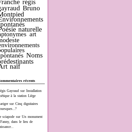
Franche
régis
gayraud
Bruno
Montpied
Environnements
spontanés
Poésie naturelle
aptonymes
art
modeste
environnements
populaires
Noms
spontanés
prédestinants
Art naïf
ommentaires récents
égis Gayraud
sur
Installation
oétique à la station Liège
ariger
sur
Cinq dignitaires
buesques...?
e sciapode
sur
Un monument
 Fanny, dans le lieu de
aissance...