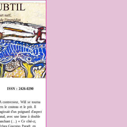
ISSN : 2426-0290
A contrecoeur, Will se tourna
ers le couteau et le prit. Il
'agissait d'un poignard d'aspect
anal, avec une lame à double
ranchant (…) « Ce côté-ci,
éclara Giacomo Paradi, en