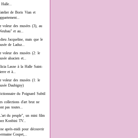
a Halle...
'atelier de Boris Vian et
'appartement...
e voleur des musées (3), au
Neubau" et au...
dieu Jacqueline, mais que le
usée de Laduz...
e voleur des musées (2: le
usée alsacien et...
licia Lasne à la Halle Saint-
ierre et à...
e voleur des musées (1: le
usée Daubigny)
ictionnaire du Poignard Subtil
es collections d'art brut ne
ont pas toutes...
L'art du peuple", un mini film
hez Konbini TV...
ne après-midi pour découvrir
ermaine Coupet,...