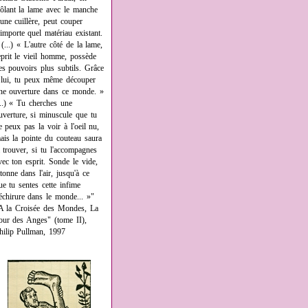
rôlant la lame avec le manche
'une cuillère, peut couper
'importe quel matériau existant.
 (...) « L'autre côté de la lame,
eprit le vieil homme, possède
es pouvoirs plus subtils. Grâce
 lui, tu peux même découper
ne ouverture dans ce monde. »
...) « Tu cherches une
uverture, si minuscule que tu
e peux pas la voir à l'oeil nu,
ais la pointe du couteau saura
a trouver, si tu l'accompagnes
vec ton esprit. Sonde le vide,
âtonne dans l'air, jusqu'à ce
ue tu sentes cette infime
échirure dans le monde... »"
A la Croisée des Mondes, La
our des Anges" (tome II),
hilip Pullman, 1997