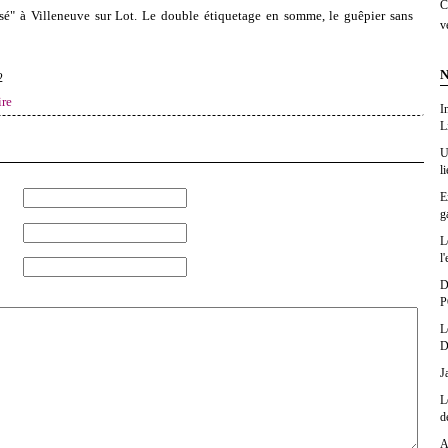
C
sé" à Villeneuve sur Lot. Le double étiquetage en somme, le guêpier sans
v
N
2
re
I
L
U
l
E
g
L
l'
D
P
L
D
J
L
d
A