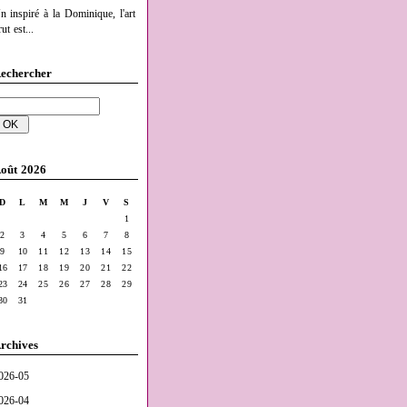
n inspiré à la Dominique, l'art
ut est...
echercher
oût 2026
D
L
M
M
J
V
S
1
2
3
4
5
6
7
8
9
10
11
12
13
14
15
16
17
18
19
20
21
22
23
24
25
26
27
28
29
30
31
rchives
026-05
026-04