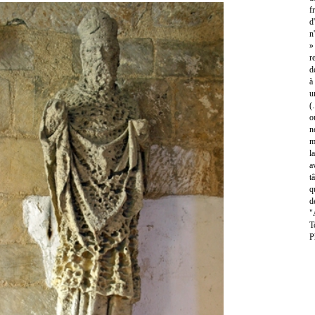
f
d
n
»
r
d
à
u
(
o
n
m
l
a
t
q
d
"
T
P