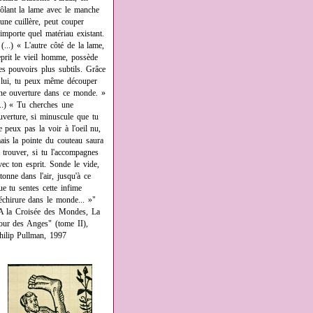
rôlant la lame avec le manche
'une cuillère, peut couper
'importe quel matériau existant.
 (...) « L'autre côté de la lame,
eprit le vieil homme, possède
es pouvoirs plus subtils. Grâce
 lui, tu peux même découper
ne ouverture dans ce monde. »
...) « Tu cherches une
uverture, si minuscule que tu
e peux pas la voir à l'oeil nu,
ais la pointe du couteau saura
a trouver, si tu l'accompagnes
vec ton esprit. Sonde le vide,
âtonne dans l'air, jusqu'à ce
ue tu sentes cette infime
échirure dans le monde... »"
A la Croisée des Mondes, La
our des Anges" (tome II),
hilip Pullman, 1997