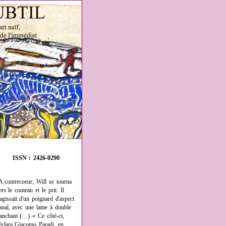
ISSN : 2426-0290
A contrecoeur, Will se tourna
ers le couteau et le prit. Il
'agissait d'un poignard d'aspect
anal, avec une lame à double
ranchant (…) « Ce côté-ci,
éclara Giacomo Paradi, en