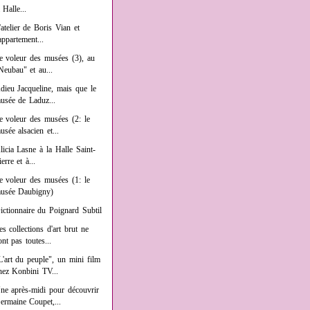
a Halle...
'atelier de Boris Vian et
'appartement...
e voleur des musées (3), au
Neubau" et au...
dieu Jacqueline, mais que le
usée de Laduz...
e voleur des musées (2: le
usée alsacien et...
licia Lasne à la Halle Saint-
ierre et à...
e voleur des musées (1: le
usée Daubigny)
ictionnaire du Poignard Subtil
es collections d'art brut ne
ont pas toutes...
L'art du peuple", un mini film
hez Konbini TV...
ne après-midi pour découvrir
ermaine Coupet,...