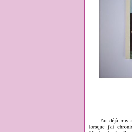
J'ai déjà mis 
lorsque j'ai chro