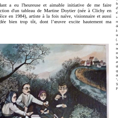
f
nt a eu l'heureuse et aimable initiative de me faire
d
uction d'un tableau de Martine Doytier (née à Clichy en
n
ce en 1984), artiste à la fois naïve, visionnaire et aussi
»
cédée bien trop tôt, dont l’œuvre excite hautement ma
r
d
à
u
(
o
n
m
l
a
t
q
d
"
T
P