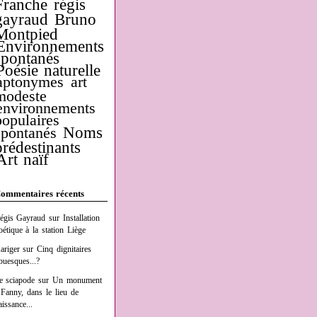
Franche
régis
gayraud
Bruno
Montpied
Environnements
spontanés
Poésie naturelle
aptonymes
art
modeste
environnements
populaires
Noms
spontanés
prédestinants
Art naïf
ommentaires récents
égis Gayraud
sur
Installation
oétique à la station Liège
ariger
sur
Cinq dignitaires
buesques...?
e sciapode
sur
Un monument
 Fanny, dans le lieu de
aissance...