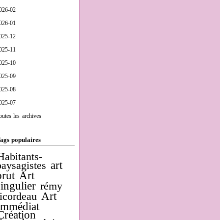
026-02
026-01
025-12
025-11
025-10
025-09
025-08
025-07
outes les archives
ags populaires
Habitants-
art
paysagistes
brut
Art
singulier
rémy
Art
ricordeau
Immédiat
Création