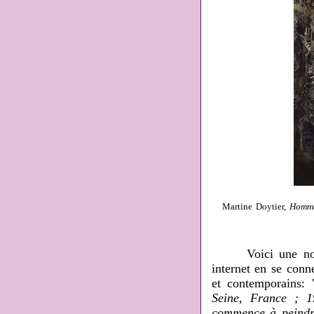
Martine Doytier,
Homma
Voici une notice
internet en se conn
et contemporains: 
Seine, France ; 1
commence à peindre 