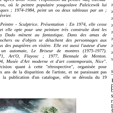
os, où le peintre populaire yougoslave Paleicewik lui
2
iques ; 1974-1984, peint un ou deux tableaux par an ;
2
évrier.
2
tre - Sculptrice. Présentation : En 1974, elle cesse
2
 et elle opte pour une peinture très construite dont les
2
la Dado mènent au fantastique. Dans des amas de
2
 rochers ou d'objets se détachent des personnages aux
us des paupières en visière. Elle est aussi l'auteur d'une
2
, un automate, Le Briseur de montres (1975-1977).
2
971, Art'O, Flayosc ; 1977, Biennale de Menton.
T
94, Musée d'Art moderne et d'art contemporain, Nice
".
écision quant à cette "rétrospective", organisée pour
ans de la disparition de l'artiste, et ne paraissant pas
T
 la publication d'un catalogue, elle se déroula du 19