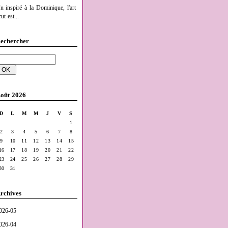
n inspiré à la Dominique, l'art
ut est...
echercher
oût 2026
D
L
M
M
J
V
S
1
2
3
4
5
6
7
8
9
10
11
12
13
14
15
16
17
18
19
20
21
22
23
24
25
26
27
28
29
30
31
rchives
026-05
026-04