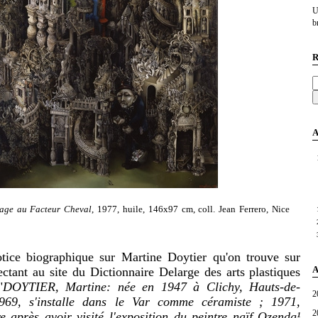
U
br
R
A
ge au Facteur Cheval
, 1977, huile, 146x97 cm, coll. Jean Ferrero, Nice
 biographique sur Martine Doytier qu'on trouve sur
A
ectant au site du Dictionnaire Delarge des arts plastiques
"
DOYTIER, Martine:
née en 1947 à Clichy, Hauts-de-
2
969, s'installe dans le Var comme céramiste ; 1971,
2
après avoir visité l'exposition du peintre naïf Ozenda¹