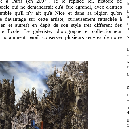
 à Paris (en 2007). Je le replace ici, histoire de
l
 socle qui ne demanderait qu'à être agrandi, avec d'autres
L
semble qu'il n'y ait qu'à Nice et dans sa région qu'on
l
e davantage sur cette artiste, curieusement rattachée à
L
en et autres) en dépit de son style très différent des
"
te Ecole. Le galeriste, photographe et collectionneur
o notamment paraît conserver plusieurs œuvres de notre
A
m
L
m
A
P
L
m
D
L
s
"
c
U
G