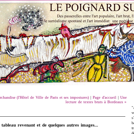
chandise (l'Hôtel de Ville de Paris et ses impostures)
|
Page d'accueil
|
Une
lecture de textes bruts à Bordeaux »
"
v
s
b
 tableau revenant et de quelques autres images...
t
d