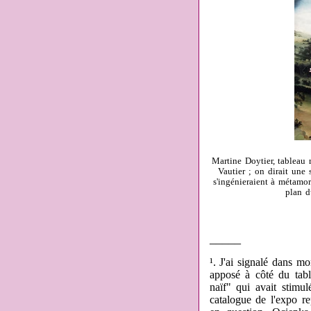
Martine Doytier, tableau r
Vautier ; on dirait une
s'ingénieraient à métamorp
plan d
_____
¹. J'ai signalé dans m
apposé à côté du tabl
naïf" qui avait stimu
catalogue de l'expo re