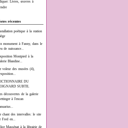
liquer: Livres, œuvres à
endre
otes récentes
nstallation poétique à la station
iège
n monument à Fanny, dans le
ieu de naissance...
xposition Montpied à la
alerie Blandine...
e voleur des musées (4),
exposition...
ICTIONNAIRE DU
OIGNARD SUBTIL
es découvertes de la galerie
ettinger à l'encan
anuarius...
e chant des intervalles: le site
e Fred en...
lice Massénat à la librairie de