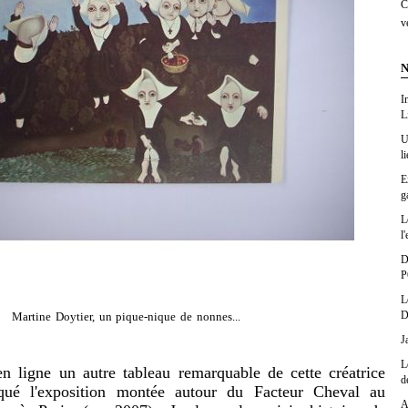
C
v
N
I
L
U
l
E
g
L
l'
D
P
L
D
Martine Doytier, un pique-nique de nonnes...
J
L
en ligne un autre tableau remarquable de cette créatrice
d
niqué l'exposition montée autour du Facteur Cheval au
A