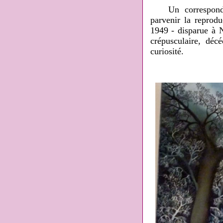
Un corresponda
parvenir la reprod
1949 - disparue à Ni
crépusculaire, dé
curiosité.