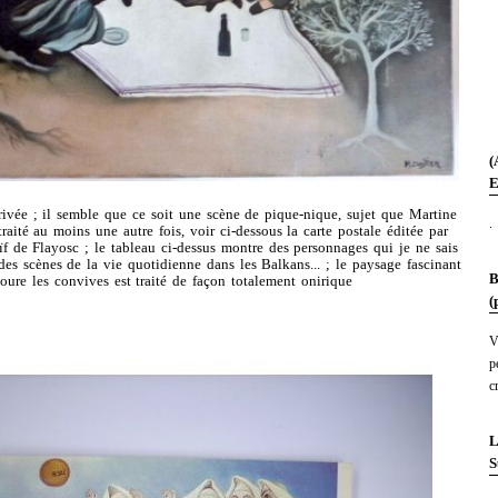
(
E
privée ; il semble que ce soit une scène de pique-nique, sujet que Martine
.
traité au moins une autre fois, voir ci-dessous la carte postale éditée par
ïf de Flayosc ; le tableau ci-dessus montre des personnages qui je ne sais
es scènes de la vie quotidienne dans les Balkans... ; le paysage fascinant
B
oure les convives est traité de façon totalement onirique
(
V
p
c
L
S