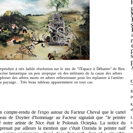
eproduit à très faible résolution sur le site de "l'Espace à Débattre" de Ben
 scène fantastique un peu utopique où des militants de la cause des arbres
hoser des arbres morts en arbres refleurissant pour les replanter à l'arrière-
C
u paysage... Très beau tableau apparemment en tout cas.
R
p
K
u
on compte-rendu de l'expo autour du Facteur Cheval que le cartel
eau de Doytier d'hommage au Facteur signalait que "le peintre
L
lé notre artiste de Nice était le Polonais Ociepka. La notice du
à
n
prenait par ailleurs la mention que c'était Ozenda le peintre naïf