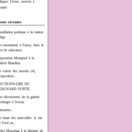
liquer: Livres, œuvres à
endre
otes récentes
nstallation poétique à la station
iège
n monument à Fanny, dans le
ieu de naissance...
xposition Montpied à la
alerie Blandine...
e voleur des musées (4),
exposition...
ICTIONNAIRE DU
OIGNARD SUBTIL
es découvertes de la galerie
ettinger à l'encan
anuarius...
e chant des intervalles: le site
e Fred en...
lice Massénat à la librairie de