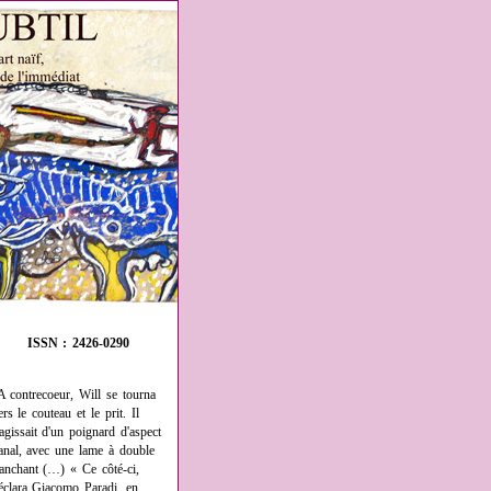
ISSN : 2426-0290
A contrecoeur, Will se tourna
ers le couteau et le prit. Il
'agissait d'un poignard d'aspect
anal, avec une lame à double
ranchant (…) « Ce côté-ci,
éclara Giacomo Paradi, en