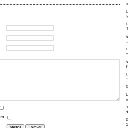
l
L
l
L
"
A
m
L
m
A
P
L
m
D
L
s
"
c
ion :
U
G