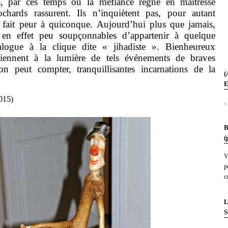
s temps où la méfiance règne en maîtresse
ochards rassurent. Ils n’inquiètent pas, pour autant
s fait peur à quiconque. Aujourd’hui plus que jamais,
 en effet peu soupçonnables d’appartenir à quelque
alogue à la clique dite « jihadiste ». Bienheureux
viennent à la lumière de tels événements de braves
n peut compter, tranquillisantes incarnations de la
(
E
015)
.
B
(
V
p
c
L
S