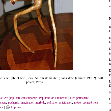
C
v
N
I
L
U
l
E
g
L
l'
D
P
bois sculpté et teint, env. 56 cm de hauteur, sans date (années 1990?), coll.
L
privée, Paris
D
J
at
,
Art populaire contemporain
,
Papillons de l'immédiat
|
Lien permanent
|
L
entats
,
pochards
,
imagination morbide
,
scénario
,
anticipation
,
métro
,
sécurité
,
rené
d
ain
|
Imprimer
A