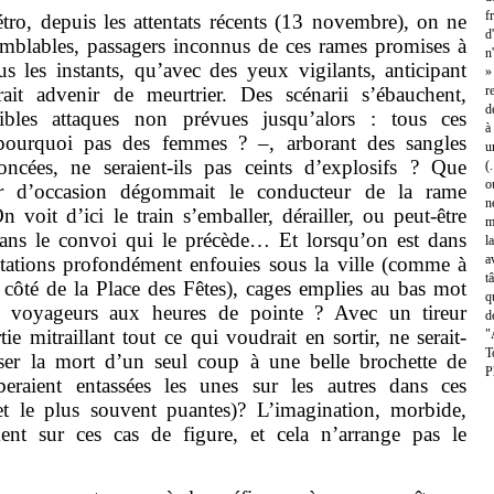
f
tro, depuis les attentats récents (13 novembre), on ne
d
emblables, passagers inconnus de ces rames promises à
n
s les instants, qu’avec des yeux vigilants, anticipant
»
ait advenir de meurtrier. Des scénarii s’ébauchent,
r
d
ibles attaques non prévues jusqu’alors : tous ces
à
urquoi pas des femmes ? ‒, arborant des sangles
u
ncées, ne seraient-ils pas ceints d’explosifs ? Que
(
o
r
d’occasion dégommait le conducteur de la rame
n
 voit d’ici le train s’emballer, dérailler, ou peut-être
m
 dans le convoi qui le précède… Et lorsqu’on est dans
l
a
stations profondément enfouies sous la ville (comme à
t
côté de la Place des Fêtes), cages emplies au bas mot
q
e voyageurs aux heures de pointe ? Avec un tireur
d
ie mitraillant tout ce qui voudrait en sortir, ne serait-
"
T
user la mort d’un seul coup à une belle brochette de
P
eraient entassées les unes sur les autres dans ces
et le plus souvent puantes)? L’imagination, morbide,
nt sur ces cas de figure, et cela n’arrange pas le