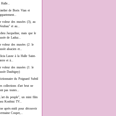
a Halle...
'atelier de Boris Vian et
'appartement...
e voleur des musées (3), au
Neubau" et au...
dieu Jacqueline, mais que le
usée de Laduz...
e voleur des musées (2: le
usée alsacien et...
licia Lasne à la Halle Saint-
ierre et à...
e voleur des musées (1: le
usée Daubigny)
ictionnaire du Poignard Subtil
es collections d'art brut ne
ont pas toutes...
L'art du peuple", un mini film
hez Konbini TV...
ne après-midi pour découvrir
ermaine Coupet,...