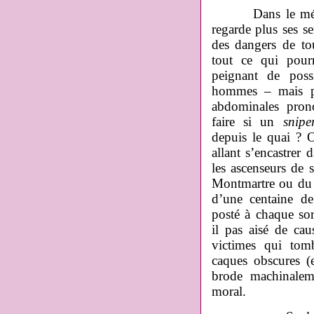
Dans le mé
regarde plus ses s
des dangers de tou
tout ce qui pourr
peignant de poss
hommes ‒ mais po
abdominales prono
faire si un
snipe
depuis le quai ? On
allant s’encastrer
les ascenseurs de 
Montmartre ou du 
d’une centaine d
posté à chaque sort
il pas aisé de ca
victimes qui tomb
caques obscures (
brode machinaleme
moral.