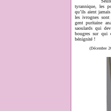
Seuls, par ce
tyrannique, les p
qu’ils aient jamai
les ivrognes sont
gent puritaine an
saoulards qui de
bougres sur qui o
bénignité !
(Décembre 2