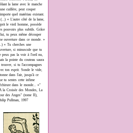
rôlant la lame avec le manche
'une cuillère, peut couper
'importe quel matériau existant.
 (...) « L'autre côté de la lame,
eprit le vieil homme, possède
es pouvoirs plus subtils. Grâce
 lui, tu peux même découper
ne ouverture dans ce monde. »
...) « Tu cherches une
uverture, si minuscule que tu
e peux pas la voir à l'oeil nu,
ais la pointe du couteau saura
a trouver, si tu l'accompagnes
vec ton esprit. Sonde le vide,
âtonne dans l'air, jusqu'à ce
ue tu sentes cette infime
échirure dans le monde... »"
A la Croisée des Mondes, La
our des Anges" (tome II),
hilip Pullman, 1997