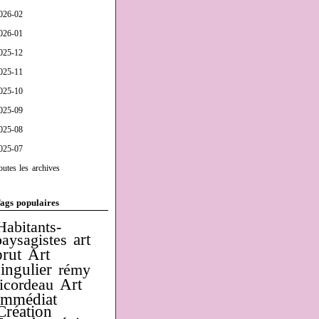
026-02
026-01
025-12
025-11
025-10
025-09
025-08
025-07
outes les archives
ags populaires
Habitants-
art
paysagistes
brut
Art
singulier
rémy
Art
ricordeau
Immédiat
Création