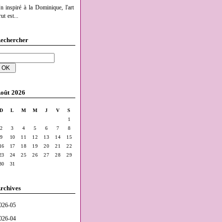
n inspiré à la Dominique, l'art
ut est...
echercher
oût 2026
D
L
M
M
J
V
S
1
2
3
4
5
6
7
8
9
10
11
12
13
14
15
16
17
18
19
20
21
22
23
24
25
26
27
28
29
30
31
rchives
026-05
026-04