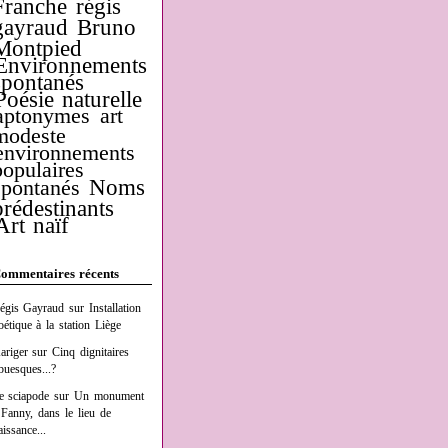
Franche
régis
gayraud
Bruno
Montpied
Environnements
spontanés
Poésie naturelle
aptonymes
art
modeste
environnements
populaires
Noms
spontanés
prédestinants
Art naïf
ommentaires récents
égis Gayraud
sur
Installation
oétique à la station Liège
ariger
sur
Cinq dignitaires
buesques...?
e sciapode
sur
Un monument
 Fanny, dans le lieu de
aissance...