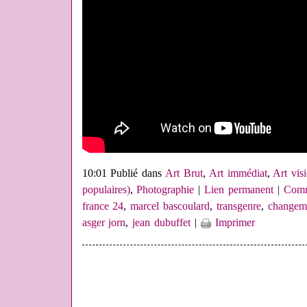
10:01 Publié dans
Art Brut
,
Art immédiat
,
Art vis
populaires)
,
Photographie
|
Lien permanent
|
Comm
france 24
,
marcel bascoulard
,
transgenre
,
changem
asger jorn
,
jean dubuffet
|
Imprimer