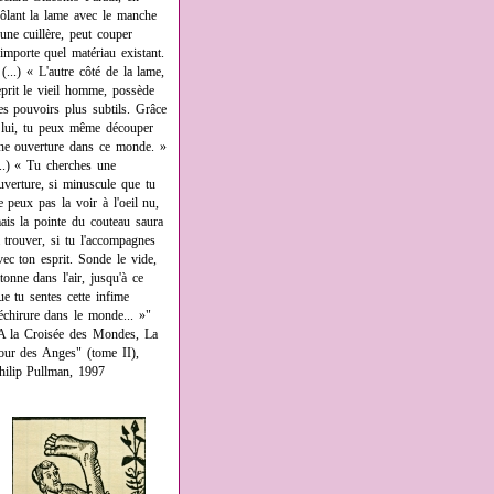
rôlant la lame avec le manche
'une cuillère, peut couper
'importe quel matériau existant.
 (...) « L'autre côté de la lame,
eprit le vieil homme, possède
es pouvoirs plus subtils. Grâce
 lui, tu peux même découper
ne ouverture dans ce monde. »
...) « Tu cherches une
uverture, si minuscule que tu
e peux pas la voir à l'oeil nu,
ais la pointe du couteau saura
a trouver, si tu l'accompagnes
vec ton esprit. Sonde le vide,
âtonne dans l'air, jusqu'à ce
ue tu sentes cette infime
échirure dans le monde... »"
A la Croisée des Mondes, La
our des Anges" (tome II),
hilip Pullman, 1997