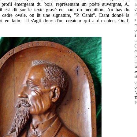
en profil émergeant du bois, représentant un poète auvergnat, A.
f
 est dit sur le texte gravé en haut du médaillon. Au bas du
d
un cadre ovale, on lit une signature, "P. Canis". Etant donné la
n
»
ot en latin, il s'agit donc d'un créateur qui a du chien. Ouaf,
r
d
à
u
(
o
n
m
l
a
t
q
d
"
T
P