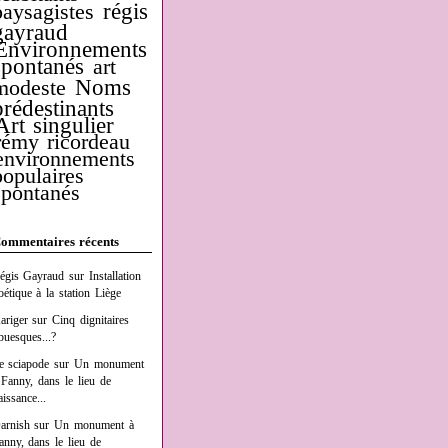
régis
paysagistes
gayraud
Environnements
spontanés
art
Noms
modeste
prédestinants
Art singulier
rémy ricordeau
environnements
populaires
spontanés
ommentaires récents
égis Gayraud
sur
Installation
oétique à la station Liège
ariger
sur
Cinq dignitaires
buesques...?
e sciapode
sur
Un monument
 Fanny, dans le lieu de
aissance...
arnish
sur
Un monument à
anny, dans le lieu de