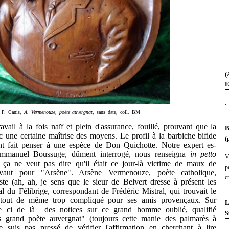
(
E
.
P. Canis,
A. Vermenouze, poète auvergnat
, sans date, coll. BM
 à la fois naïf et plein d'assurance, fouillé, prouvant que la
B
c une certaine maîtrise des moyens. Le profil à la barbiche bifide
(
t fait penser à une espèce de Don Quichotte. Notre expert es-
 Emmanuel Boussuge, dûment interrogé, nous renseigna
in petto
V
s, ça ne veut pas dire qu'il était ce jour-là victime de maux de
p
 vaut pour "Arsène". Arsène Vermenouze, poète catholique,
c
niste (ah, ah, je sens que le sieur de Belvert dresse à présent les
al du Félibrige, correspondant de Frédéric Mistral, qui trouvait le
 tout de même trop compliqué pour ses amis provençaux. Sur
L
de ci de là des notices sur ce grand homme oublié, qualifié
S
s grand poète auvergnat" (toujours cette manie des palmarès à
ne suis pas pressé de vérifier l'affirmation en cherchant à lire