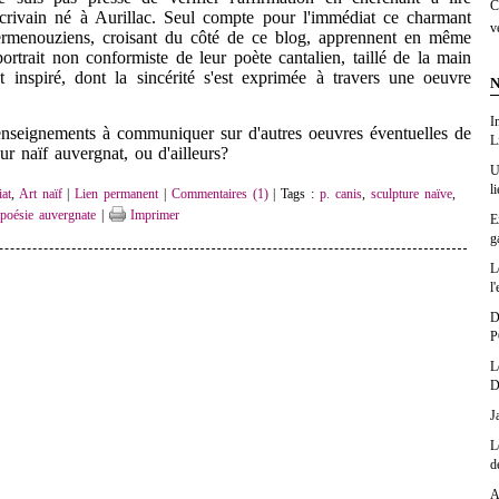
C
écrivain né à Aurillac. Seul compte pour l'immédiat ce charmant
v
Vermenouziens, croisant du côté de ce blog, apprennent en même
portrait non conformiste de leur poète cantalien, taillé de la main
inspiré, dont la sincérité s'est exprimée à travers une oeuvre
N
I
ignements à communiquer sur d'autres oeuvres éventuelles de
L
ur naïf auvergnat, ou d'ailleurs?
U
l
at
,
Art naïf
|
Lien permanent
|
Commentaires (1)
| Tags :
p. canis
,
sculpture naïve
,
,
poésie auvergnate
|
Imprimer
E
g
L
l'
D
P
L
D
J
L
d
A