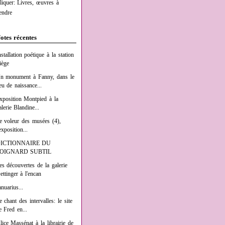
liquer: Livres, œuvres à
endre
otes récentes
nstallation poétique à la station
iège
n monument à Fanny, dans le
ieu de naissance...
xposition Montpied à la
alerie Blandine...
e voleur des musées (4),
exposition...
ICTIONNAIRE DU
OIGNARD SUBTIL
es découvertes de la galerie
ettinger à l'encan
anuarius...
e chant des intervalles: le site
e Fred en...
lice Massénat à la librairie de