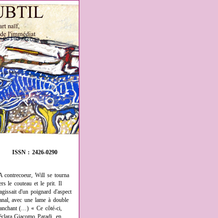
ISSN : 2426-0290
A contrecoeur, Will se tourna
ers le couteau et le prit. Il
'agissait d'un poignard d'aspect
anal, avec une lame à double
ranchant (…) « Ce côté-ci,
éclara Giacomo Paradi, en