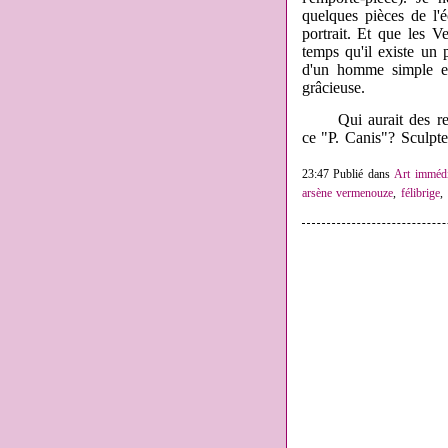
quelques pièces de l'
portrait. Et que les 
temps qu'il existe un 
d'un homme simple et 
grâcieuse.
Qui aurait des rense
ce "P. Canis"? Sculpte
23:47 Publié dans
Art immédi
arsène vermenouze
,
félibrige