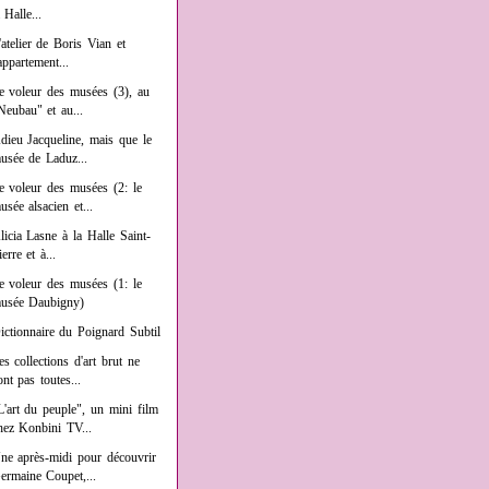
a Halle...
'atelier de Boris Vian et
'appartement...
e voleur des musées (3), au
Neubau" et au...
dieu Jacqueline, mais que le
usée de Laduz...
e voleur des musées (2: le
usée alsacien et...
licia Lasne à la Halle Saint-
ierre et à...
e voleur des musées (1: le
usée Daubigny)
ictionnaire du Poignard Subtil
es collections d'art brut ne
ont pas toutes...
L'art du peuple", un mini film
hez Konbini TV...
ne après-midi pour découvrir
ermaine Coupet,...