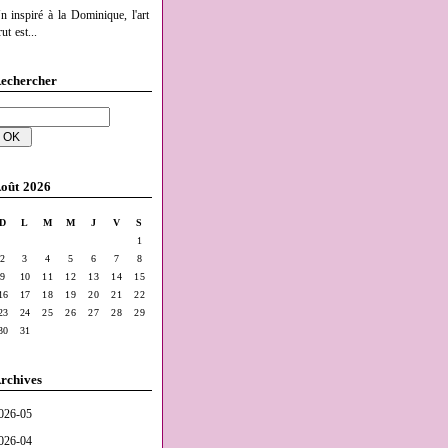
n inspiré à la Dominique, l'art
ut est...
echercher
oût 2026
D
L
M
M
J
V
S
1
2
3
4
5
6
7
8
9
10
11
12
13
14
15
16
17
18
19
20
21
22
23
24
25
26
27
28
29
30
31
rchives
026-05
026-04