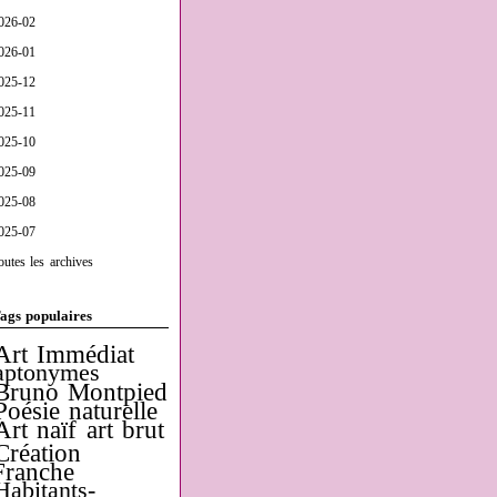
026-02
026-01
025-12
025-11
025-10
025-09
025-08
025-07
outes les archives
ags populaires
Art Immédiat
aptonymes
Bruno Montpied
Poésie naturelle
Art naïf
art brut
Création
Franche
Habitants-