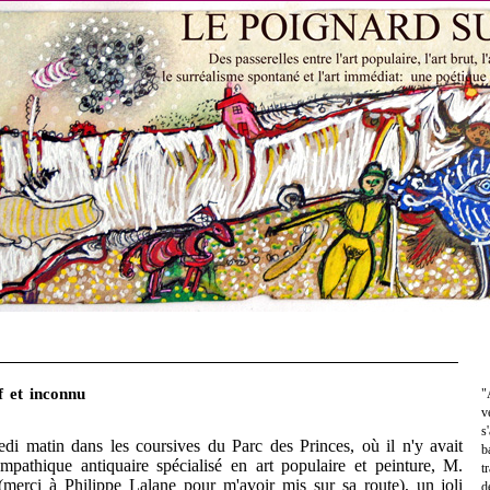
f et inconnu
"
v
s
matin dans les coursives du Parc des Princes, où il n'y avait
b
mpathique antiquaire spécialisé en art populaire et peinture, M.
t
erci à Philippe Lalane pour m'avoir mis sur sa route), un joli
d