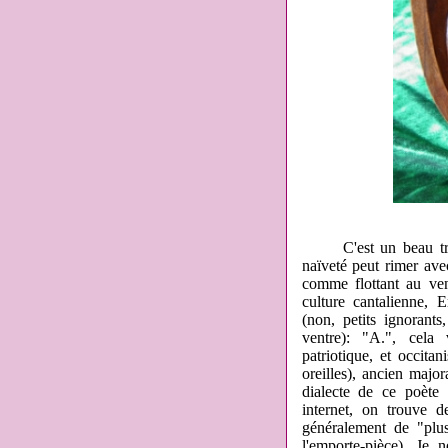
C'est un beau travail
naïveté peut rimer ave
comme flottant au ven
culture cantalienne,
(non, petits ignorant
ventre): "A.", cela
patriotique, et occita
oreilles), ancien major
dialecte de ce poète
internet, on trouve 
généralement de "plu
l'emporte-pièce). Je 