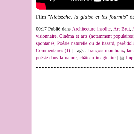
Film "
Nietszche, la glaise et les fourmis
" d
00:17 Publié dans
Architecture insolite
,
Art Brut
,
visionnaire
,
Cinéma et arts (notamment populaires
spontanés
,
Poésie naturelle ou de hasard, paréidoli
Commentaires (1)
| Tags :
françois monthoux
,
lan
poésie dans la nature
,
château imaginaire
|
Impr