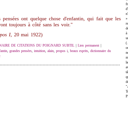
f
d
n
 pensées ont quelque chose d'enfantin, qui fait que les
»
r
ont toujours à côté sans les voir."
d
à
pos I,
20 mai 1922
)
u
(
NAIRE DE CITATIONS DU POIGNARD SUBTIL
|
Lien permanent
|
o
fantin
,
grandes pensées
,
intuition
,
alain
,
propos i
,
beaux esprits
,
dictionnaire du
n
r
m
l
a
t
q
d
"
T
P