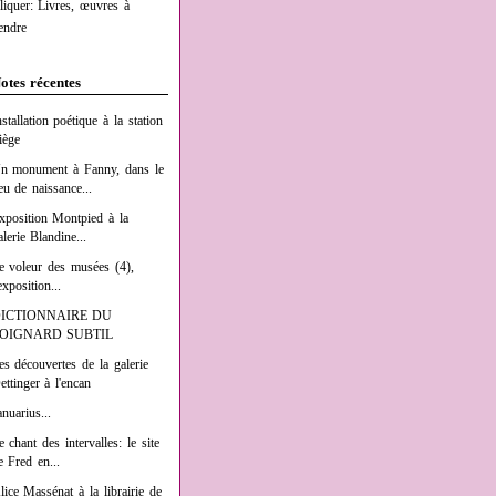
liquer: Livres, œuvres à
endre
otes récentes
nstallation poétique à la station
iège
n monument à Fanny, dans le
ieu de naissance...
xposition Montpied à la
alerie Blandine...
e voleur des musées (4),
exposition...
ICTIONNAIRE DU
OIGNARD SUBTIL
es découvertes de la galerie
ettinger à l'encan
anuarius...
e chant des intervalles: le site
e Fred en...
lice Massénat à la librairie de