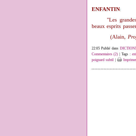
ENFANTIN
:
"
Les grandes
beaux esprits passer
(Alain,
Pro
22:05 Publié dans
DICTION
Commentaires (2)
| Tags :
en
poignard subtil
|
Imprime