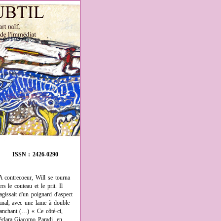
ISSN : 2426-0290
A contrecoeur, Will se tourna
ers le couteau et le prit. Il
'agissait d'un poignard d'aspect
anal, avec une lame à double
ranchant (…) « Ce côté-ci,
éclara Giacomo Paradi, en