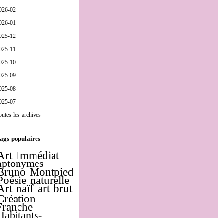
026-02
026-01
025-12
025-11
025-10
025-09
025-08
025-07
outes les archives
ags populaires
Art Immédiat
aptonymes
Bruno Montpied
Poésie naturelle
Art naïf
art brut
Création
Franche
Habitants-