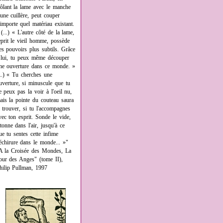
rôlant la lame avec le manche
'une cuillère, peut couper
'importe quel matériau existant.
 (...) « L'autre côté de la lame,
eprit le vieil homme, possède
es pouvoirs plus subtils. Grâce
 lui, tu peux même découper
ne ouverture dans ce monde. »
...) « Tu cherches une
uverture, si minuscule que tu
e peux pas la voir à l'oeil nu,
ais la pointe du couteau saura
a trouver, si tu l'accompagnes
vec ton esprit. Sonde le vide,
âtonne dans l'air, jusqu'à ce
ue tu sentes cette infime
échirure dans le monde... »"
A la Croisée des Mondes, La
our des Anges" (tome II),
hilip Pullman, 1997