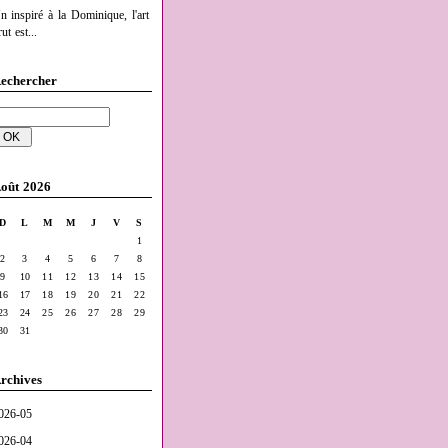
n inspiré à la Dominique, l'art
ut est...
echercher
oût 2026
D
L
M
M
J
V
S
1
2
3
4
5
6
7
8
9
10
11
12
13
14
15
16
17
18
19
20
21
22
23
24
25
26
27
28
29
30
31
rchives
026-05
026-04