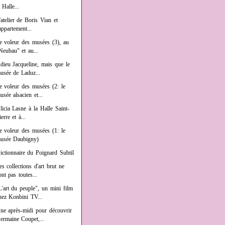
a Halle...
'atelier de Boris Vian et
'appartement...
e voleur des musées (3), au
Neubau" et au...
dieu Jacqueline, mais que le
usée de Laduz...
e voleur des musées (2: le
usée alsacien et...
licia Lasne à la Halle Saint-
ierre et à...
e voleur des musées (1: le
usée Daubigny)
ictionnaire du Poignard Subtil
es collections d'art brut ne
ont pas toutes...
L'art du peuple", un mini film
hez Konbini TV...
ne après-midi pour découvrir
ermaine Coupet,...