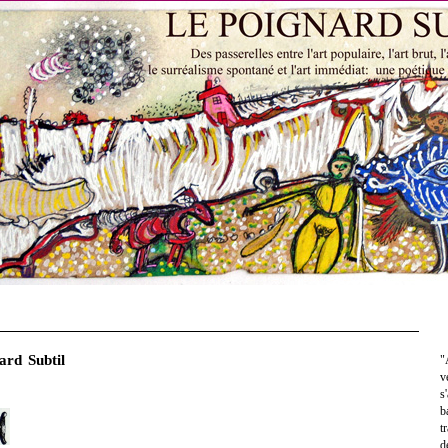
ard Subtil
"
v
s
b
t
d