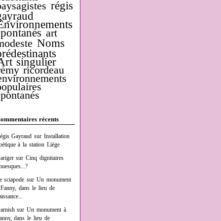
régis
paysagistes
gayraud
Environnements
spontanés
art
Noms
modeste
prédestinants
Art singulier
rémy ricordeau
environnements
populaires
spontanés
ommentaires récents
égis Gayraud
sur
Installation
oétique à la station Liège
ariger
sur
Cinq dignitaires
buesques...?
e sciapode
sur
Un monument
 Fanny, dans le lieu de
aissance...
arnish
sur
Un monument à
anny, dans le lieu de