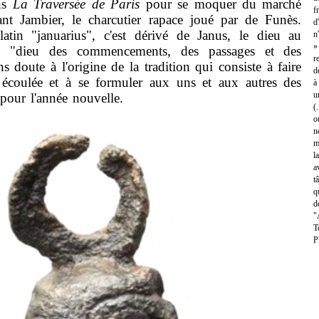
ns
La Traversée de Paris
pour se moquer du marché
f
t Jambier, le charcutier rapace joué par de Funès.
d
latin "januarius", c'est dérivé de Janus, le dieu au
n
»
le "dieu des commencements, des passages et des
r
ns doute à l'origine de la tradition qui consiste à faire
d
e écoulée et à se formuler aux uns et aux autres des
à
u
our l'année nouvelle.
(
o
n
m
l
a
t
q
d
"
T
P