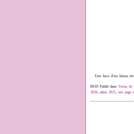
Une face d'un Janus ret
00:05 Publié dans
Voeux de 
2026
,
adieu 2025
,
une page s