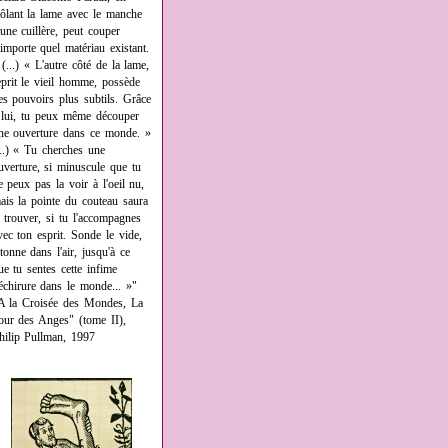
rôlant la lame avec le manche
'une cuillère, peut couper
'importe quel matériau existant.
 (...) « L'autre côté de la lame,
eprit le vieil homme, possède
es pouvoirs plus subtils. Grâce
 lui, tu peux même découper
ne ouverture dans ce monde. »
...) « Tu cherches une
uverture, si minuscule que tu
e peux pas la voir à l'oeil nu,
ais la pointe du couteau saura
a trouver, si tu l'accompagnes
vec ton esprit. Sonde le vide,
âtonne dans l'air, jusqu'à ce
ue tu sentes cette infime
échirure dans le monde... »"
A la Croisée des Mondes, La
our des Anges" (tome II),
hilip Pullman, 1997