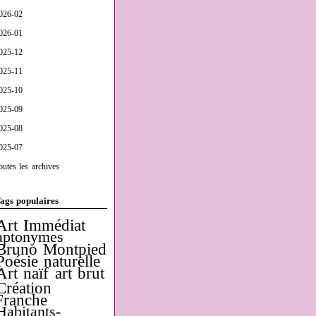
026-02
026-01
025-12
025-11
025-10
025-09
025-08
025-07
outes les archives
ags populaires
Art Immédiat
aptonymes
Bruno Montpied
Poésie naturelle
Art naïf
art brut
Création
Franche
Habitants-