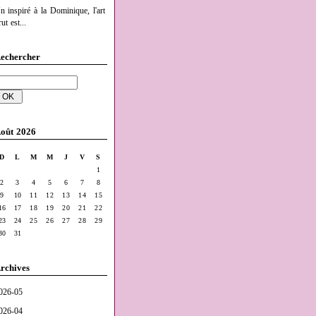
n inspiré à la Dominique, l'art
ut est...
echercher
oût 2026
D
L
M
M
J
V
S
1
2
3
4
5
6
7
8
9
10
11
12
13
14
15
16
17
18
19
20
21
22
23
24
25
26
27
28
29
30
31
rchives
026-05
026-04