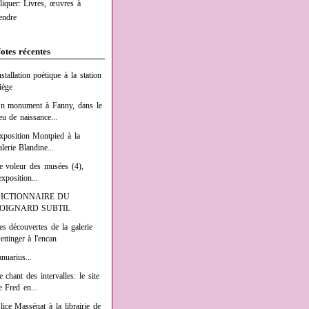
liquer: Livres, œuvres à
endre
otes récentes
nstallation poétique à la station
iège
n monument à Fanny, dans le
ieu de naissance...
xposition Montpied à la
alerie Blandine...
e voleur des musées (4),
exposition...
ICTIONNAIRE DU
OIGNARD SUBTIL
es découvertes de la galerie
ettinger à l'encan
anuarius...
e chant des intervalles: le site
e Fred en...
lice Massénat à la librairie de