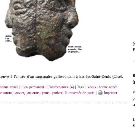
(
E
.
B
rouvé à l'entrée d'un sanctuaire gallo-romain à Estrées-Saint-Denis (Oise).
(
bonne année
|
Lien permanent
|
Commentaires (4)
| Tags :
voeux
,
bonne année
V
e tourne
,
janvier
,
januarius
,
janus
,
jambier
,
la traversée de paris
|
Imprimer
p
c
L
S