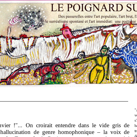
"
v
s
vier !"... On croirait entendre dans le vide gris de
b
e hallucination de genre homophonique – la voix de
t
d