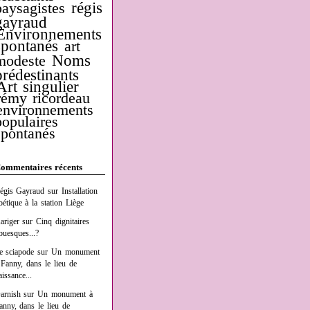
régis
paysagistes
gayraud
Environnements
spontanés
art
Noms
modeste
prédestinants
Art singulier
rémy ricordeau
environnements
populaires
spontanés
ommentaires récents
égis Gayraud
sur
Installation
oétique à la station Liège
ariger
sur
Cinq dignitaires
buesques...?
e sciapode
sur
Un monument
 Fanny, dans le lieu de
aissance...
arnish
sur
Un monument à
anny, dans le lieu de