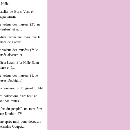
a Halle...
'atelier de Boris Vian et
'appartement...
e voleur des musées (3), au
Neubau" et au...
dieu Jacqueline, mais que le
usée de Laduz...
e voleur des musées (2: le
usée alsacien et...
licia Lasne à la Halle Saint-
ierre et à...
e voleur des musées (1: le
usée Daubigny)
ictionnaire du Poignard Subtil
es collections d'art brut ne
ont pas toutes...
L'art du peuple", un mini film
hez Konbini TV...
ne après-midi pour découvrir
ermaine Coupet,...