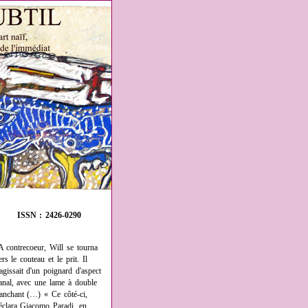
ISSN : 2426-0290
A contrecoeur, Will se tourna
ers le couteau et le prit. Il
'agissait d'un poignard d'aspect
anal, avec une lame à double
ranchant (…) « Ce côté-ci,
éclara Giacomo Paradi, en