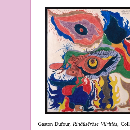
Gaston Dufour,
Rinâûsêrôse Vilritiês
, Col