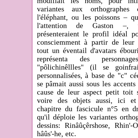
modifiait les noms, pour inti
variantes aux orthographes 
l'éléphant, ou les poissons – qu
l'attention de Gaston –, 
présenteraient le profil idéal p
consciemment à partir de leur 
tout un éventail d'avatars ébourif
représenta des personnag
"pôlichinêllles" (il se goinfra
personnalisées, à base de "c" cédi
se pâmait aussi sous les accents 
cause de leur aspect petit toit so
voire des objets aussi, ici e
chapitre du fascicule n°5 en d
qu'il déploie les variantes ortho
dessins: Rinâûçêrshose, Rhin'-O
hâûs'-he, etc.