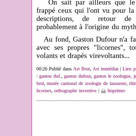
On sait par ailleurs que le 
frappé ceux qui l'ont vu pour la
descriptions, de retour de
probablement à l'origine du myth
Au fond, Gaston Dufour n'a fait
avec ses propres "licornes", t
volants
et drapés virevoltants...
00:26 Publié dans
Art Brut
,
Art immédiat
|
Lien p
:
gaston duf.
,
gaston dufour
,
gaston le zoologue
,
j
brut
,
musée cantonal de zoologie de lausanne
,
rhi
licornes
,
orthographe inventive
|
Imprimer