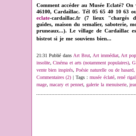
Comment accéder au Musée Eclaté? On va
46100, Cardaillac. Tél 05 65 40 10 63 
eclate
-cardaillac.fr (7 lieux "chargés d
guides, maison du semalier, saboterie, mo
pruneaux...). Le village de Cardaillac e
bistrot si je me souviens bien...
21:31 Publié dans
Art Brut
,
Art immédiat
,
Art pop
insolite
,
Cinéma et arts (notamment populaires)
,
G
vente bien inspirés
,
Poésie naturelle ou de hasard, 
Commentaires (2)
| Tags :
musée éclaté
,
rené rigal
mage
,
macary et pennet
,
galerie la menuiserie
,
jea