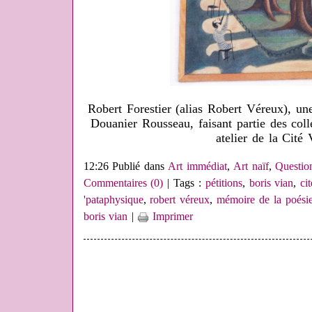
Robert Forestier (alias Robert Véreux), un
Douanier Rousseau, faisant partie des col
atelier de la Cité
12:26 Publié dans
Art immédiat
,
Art naïf
,
Questio
Commentaires (0)
| Tags :
pétitions
,
boris vian
,
ci
'pataphysique
,
robert véreux
,
mémoire de la poésie
boris vian
|
Imprimer