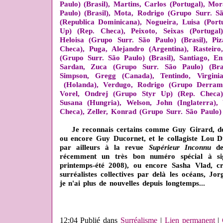
Paulo) (Brasil), Martins, Carlos (Portugal), Mo
Paulo) (Brasil), Mota, Rodrigo (Grupo Surr. Sã
(Republica Dominicana), Nogueira, Luisa (Port
Up) (Rep. Checa), Peixoto, Seix
as (Portug
al
Heloisa (Grupo Surr. São Paulo) (Brasil), P
Checa), Puga, Alejandro (Argentina), Rasteir
(Grupo Surr. São Paulo) (Brasil), Santiago, E
Sardan, Zuca (Grupo Surr. São Paulo) (Bras
Simpson, Gregg (Canada), Tentindo, Virginia
(Holanda), Verdugo, Rodrigo (Grupo Derrame
Vorel, Ondrej (Grupo Styr Up) (Rep. Checa)
Susana (Hungria), Welson, John (Inglaterra)
Checa), Zeller, Konrad (Grupo Surr. São Paulo) (
Je reconnais certains comme Guy Girard, dont
ou encore Guy Ducornet, et le collagiste Lou Du
par ailleurs à la revue
Supérieur Inconnu
de 
récemment un très bon numéro spécial à si
printemps-été 2008), ou encore Sasha Vlad, c
surréalistes collectives par delà les océans, Jo
je n'ai plus de nouvelles depuis longtemps...
12:04 Publié dans
Surréalisme
|
Lien permanent
|