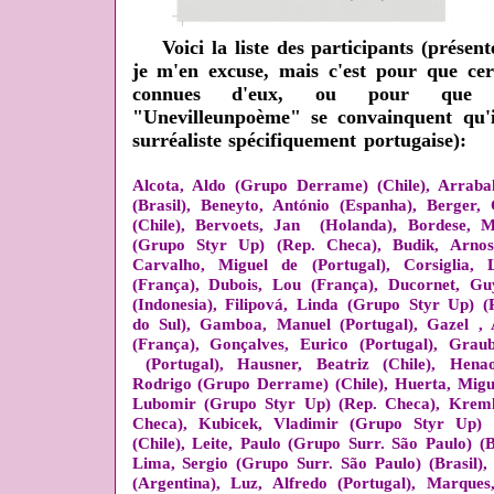
Voici la liste des participants (présen
je m'en excuse, mais c'est pour que cer
connues d'eux, ou pour que l
"Unevilleunpoème" se convainquent qu'i
surréaliste spécifiquement portugaise):
Alcota, Aldo (Grupo Derrame) (Chile), Arraba
(Brasil), Beneyto, António (Espanha), Berger
(Chile), Bervoets, Jan
(Holanda), Bordese, M
(Grupo Styr Up) (Rep. Checa), Budik, Arnos
Carvalho, Miguel de (Portugal), Corsiglia, 
(França), Dubois, Lou (França), Ducornet, Gu
(Indonesia), Filipová, Linda (Grupo Styr Up) (
do Sul), Gamboa, Manuel (Portugal), Gazel ,
(França), Gonçalves, Eurico (Portugal), Grau
(Portugal), Hausner, Beatriz (Chile), He
Rodrigo (Grupo Derrame) (Chile), Huerta, Migue
Lubomir (Grupo Styr Up) (Rep. Checa), Kreml
Checa), Kubicek, Vladimir (Grupo Styr Up) 
(Chile), Leite, Paulo (Grupo Surr. São Paulo) (
Lima, Sergio (Grupo Surr. São Paulo) (Brasil),
(Argentina), Luz, Alfredo (Portugal), Marqu