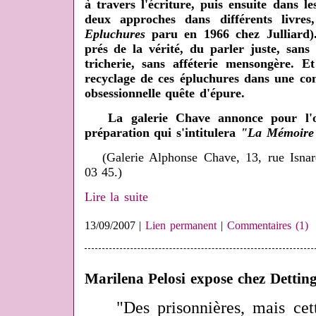
à travers l'écriture, puis ensuite dans le
deux approches dans différents livr
Epluchures
paru en 1966 chez Julliard)
prés de la vérité, du parler juste, sans
tricherie, sans afféterie mensongère. E
recyclage de ces épluchures dans une co
obsessionnelle quête d'épure.
La galerie Chave annonce pour l'oc
préparation qui s'intitulera
"La Mémoire
(Galerie Alphonse Chave, 13, rue Isnar
03 45.)
Lire la suite
13/09/2007 |
Lien permanent
|
Commentaires (1)
Marilena Pelosi expose chez Dettin
"Des prisonnières, mais cette