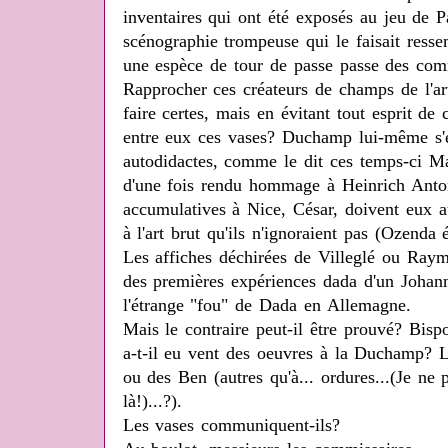
inventaires qui ont été exposés au jeu de 
scénographie trompeuse qui le faisait ress
une espèce de tour de passe passe des comm
Rapprocher ces créateurs de champs de l'art
faire certes, mais en évitant tout esprit d
entre eux ces vases? Duchamp lui-même s'es
autodidactes, comme le dit ces temps-ci M
d'une fois rendu hommage à Heinrich Anto
accumulatives à Nice, César, doivent eux a
à l'art brut qu'ils n'ignoraient pas (Ozend
Les affiches déchirées de Villeglé ou Raym
des premières expériences dada d'un Johan
l'étrange "fou" de Dada en Allemagne.
Mais le contraire peut-il être prouvé? Bis
a-t-il eu vent des oeuvres à la Duchamp? Li
ou des Ben (autres qu'à... ordures...(Je ne p
là!)...?).
Les vases communiquent-ils?