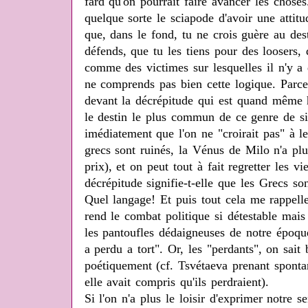
fard qu'on pourrait faire avancer les chose
quelque sorte le sciapode d'avoir une attit
que, dans le fond, tu ne crois guère au des
défends, que tu les tiens pour des loosers,
comme des victimes sur lesquelles il n'y a q
ne comprends pas bien cette logique. Parce 
devant la décrépitude qui est quand même h
le destin le plus commun de ce genre de site
imédiatement que l'on ne "croirait pas" à l
grecs sont ruinés, la Vénus de Milo n'a plu
prix), et on peut tout à fait regretter les v
décrépitude signifie-t-elle que les Grecs so
Quel langage! Et puis tout cela me rappell
rend le combat politique si détestable mais 
les pantoufles dédaigneuses de notre époqu
a perdu a tort". Or, les "perdants", on sait
poétiquement (cf. Tsvétaeva prenant sponta
elle avait compris qu'ils perdraient).
Si l'on n'a plus le loisir d'exprimer notre se