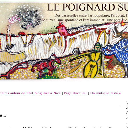
tres autour de l'Art Singulier à Nice
|
Page d'accueil
|
Un mutique rasta »
"
v
s
s...
b
t
d