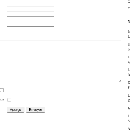
C
v
N
I
L
U
l
E
g
L
l'
D
P
L
ion :
D
J
L
d
A