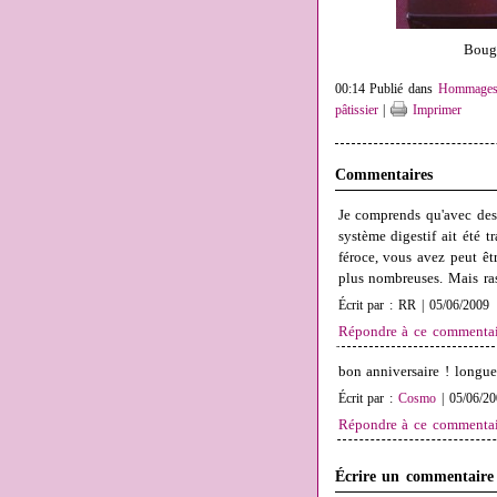
Bougi
00:14 Publié dans
Hommage
pâtissier
|
Imprimer
Commentaires
Je comprends qu'avec des
système digestif ait été t
féroce, vous avez peut êt
plus nombreuses. Mais ra
Écrit par : RR | 05/06/2009
Répondre à ce commentai
bon anniversaire ! longue
Écrit par :
Cosmo
| 05/06/20
Répondre à ce commentai
Écrire un commentaire