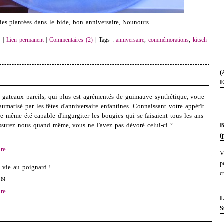
es plantées dans le bide, bon anniversaire, Nounours...
s
|
Lien permanent
|
Commentaires (2)
| Tags :
anniversaire
,
commémorations
,
kitsch
(
E
 gateaux pareils, qui plus est agrémentés de guimauve synthétique, votre
.
raumatisé par les fêtes d'anniversaire enfantines. Connaissant votre appétît
re même été capable d'ingurgiter les bougies qui se faisaient tous les ans
B
ssurez nous quand même, vous ne l'avez pas dévoré celui-ci ?
(
re
V
p
 vie au poignard !
c
09
re
L
S