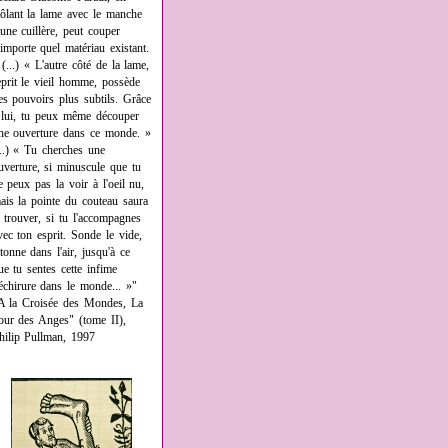
rôlant la lame avec le manche
'une cuillère, peut couper
'importe quel matériau existant.
 (...) « L'autre côté de la lame,
eprit le vieil homme, possède
es pouvoirs plus subtils. Grâce
 lui, tu peux même découper
ne ouverture dans ce monde. »
...) « Tu cherches une
uverture, si minuscule que tu
e peux pas la voir à l'oeil nu,
ais la pointe du couteau saura
a trouver, si tu l'accompagnes
vec ton esprit. Sonde le vide,
âtonne dans l'air, jusqu'à ce
ue tu sentes cette infime
échirure dans le monde... »"
A la Croisée des Mondes, La
our des Anges" (tome II),
hilip Pullman, 1997