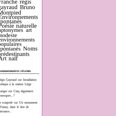
Franche
régis
gayraud
Bruno
Montpied
Environnements
spontanés
Poésie naturelle
aptonymes
art
modeste
environnements
populaires
Noms
spontanés
prédestinants
Art naïf
ommentaires récents
égis Gayraud
sur
Installation
oétique à la station Liège
ariger
sur
Cinq dignitaires
buesques...?
e sciapode
sur
Un monument
 Fanny, dans le lieu de
aissance...