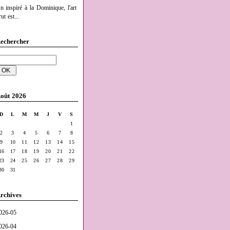
n inspiré à la Dominique, l'art
ut est...
echercher
oût 2026
D
L
M
M
J
V
S
1
2
3
4
5
6
7
8
9
10
11
12
13
14
15
16
17
18
19
20
21
22
23
24
25
26
27
28
29
30
31
rchives
026-05
026-04