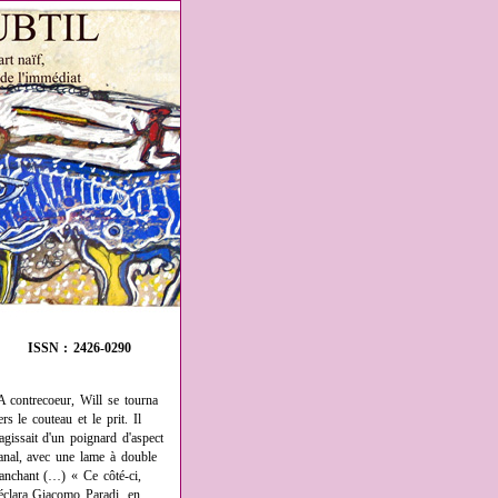
ISSN : 2426-0290
A contrecoeur, Will se tourna
ers le couteau et le prit. Il
'agissait d'un poignard d'aspect
anal, avec une lame à double
ranchant (…) « Ce côté-ci,
éclara Giacomo Paradi, en