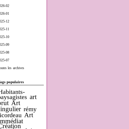
026-02
026-01
025-12
025-11
025-10
025-09
025-08
025-07
outes les archives
ags populaires
Habitants-
art
paysagistes
brut
Art
singulier
rémy
Art
ricordeau
Immédiat
Création