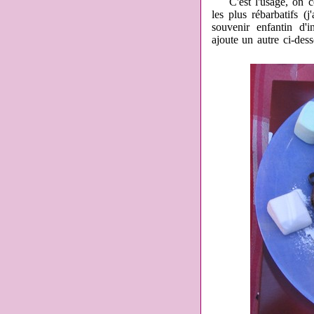
C'est l'usage, on com
les plus rébarbatifs (
souvenir enfantin d'i
ajoute un autre ci-des