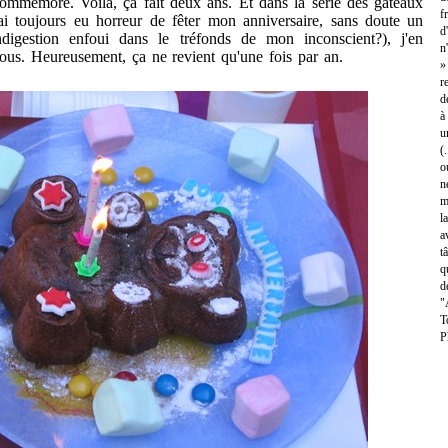
mémore. Voilà, ça fait deux ans. Et dans la série des gâteaux
f
j'ai toujours eu horreur de fêter mon anniversaire, sans doute un
d
ndigestion enfoui dans le tréfonds de mon inconscient?), j'en
n
sous. Heureusement, ça ne revient qu'une fois par an.
»
r
d
à
u
(
o
n
m
l
a
t
q
d
"
T
P