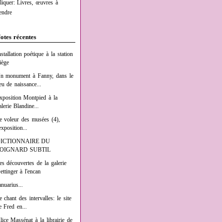
liquer: Livres, œuvres à
endre
otes récentes
nstallation poétique à la station
iège
n monument à Fanny, dans le
ieu de naissance...
xposition Montpied à la
alerie Blandine...
e voleur des musées (4),
exposition...
ICTIONNAIRE DU
OIGNARD SUBTIL
es découvertes de la galerie
ettinger à l'encan
anuarius...
e chant des intervalles: le site
e Fred en...
lice Massénat à la librairie de