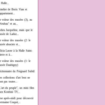
a Halle...
'atelier de Boris Vian et
'appartement...
e voleur des musées (3), au
Neubau" et au...
dieu Jacqueline, mais que le
usée de Laduz...
e voleur des musées (2: le
usée alsacien et...
licia Lasne à la Halle Saint-
ierre et à...
e voleur des musées (1: le
usée Daubigny)
ictionnaire du Poignard Subtil
es collections d'art brut ne
ont pas toutes...
L'art du peuple", un mini film
hez Konbini TV...
ne après-midi pour découvrir
ermaine Coupet,...